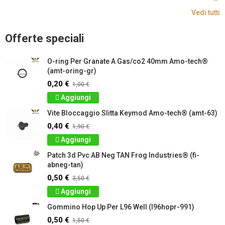
Vedi tutti
Offerte speciali
O-ring Per Granate A Gas/co2 40mm Amo-tech®
(amt-oring-gr)
0,20 €
1,00 €
Aggiungi
Vite Bloccaggio Slitta Keymod Amo-tech® (amt-63)
0,40 €
1,90 €
Aggiungi
Patch 3d Pvc AB Neg TAN Frog Industries® (fi-
abneg-tan)
0,50 €
3,50 €
Aggiungi
Gommino Hop Up Per L96 Well (l96hopr-991)
0,50 €
1,50 €