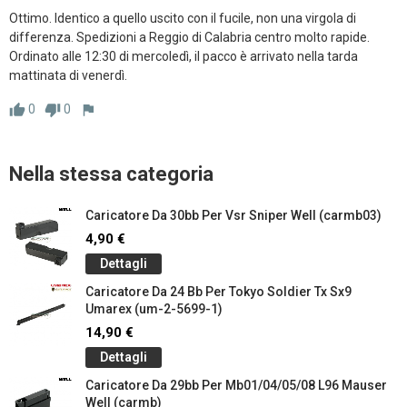
Ottimo. Identico a quello uscito con il fucile, non una virgola di 
differenza. Spedizioni a Reggio di Calabria centro molto rapide. 
Ordinato alle 12:30 di mercoledì, il pacco è arrivato nella tarda 
mattinata di venerdì.
0
0
thumb_up
thumb_down
flag
Nella stessa categoria
Caricatore Da 30bb Per Vsr Sniper Well (carmb03)
4,90 €
Dettagli
Caricatore Da 24 Bb Per Tokyo Soldier Tx Sx9
Umarex (um-2-5699-1)
14,90 €
Dettagli
Caricatore Da 29bb Per Mb01/04/05/08 L96 Mauser
Well (carmb)