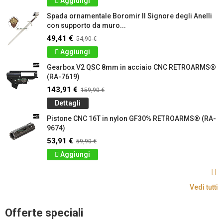
Aggiungi
Spada ornamentale Boromir Il Signore degli Anelli
con supporto da muro...
49,41 €
54,90 €
Aggiungi
Gearbox V2 QSC 8mm in acciaio CNC RETROARMS®
(RA-7619)
143,91 €
159,90 €
Dettagli
Pistone CNC 16T in nylon GF30% RETROARMS® (RA-
9674)
53,91 €
59,90 €
Aggiungi
Vedi tutti
Offerte speciali