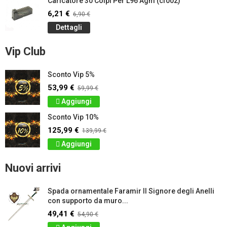
Caricatore 30 Colpi Per L96 Agm (cf002)
6,21 €
6,90 €
Dettagli
Vip Club
Sconto Vip 5%
53,99 €
59,99 €
Aggiungi
Sconto Vip 10%
125,99 €
139,99 €
Aggiungi
Nuovi arrivi
Spada ornamentale Faramir Il Signore degli Anelli
con supporto da muro...
49,41 €
54,90 €