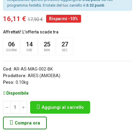
programma fedeltà. Il totale del tuo carrello è
0.32 punti
.
16,11 €
Risparmi -10%
17,90 €
Affrettati! L'offerta scade tra
06
14
25
26
GIORNI
ORE
MIN
SEC
Cod:
AR-AS-MAG-002-BK
Produttore:
ARES (AMOEBA)
Peso:
0.10kg
Disponibile
Aggiungi al carrello
Compra ora