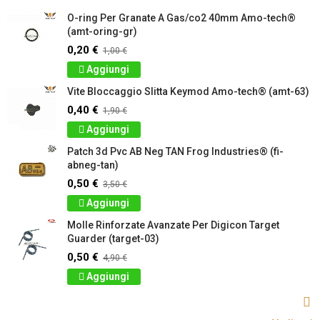
O-ring Per Granate A Gas/co2 40mm Amo-tech®
(amt-oring-gr)
0,20 €
1,00 €
Aggiungi
Vite Bloccaggio Slitta Keymod Amo-tech® (amt-63)
0,40 €
1,90 €
Aggiungi
Patch 3d Pvc AB Neg TAN Frog Industries® (fi-
abneg-tan)
0,50 €
3,50 €
Aggiungi
Molle Rinforzate Avanzate Per Digicon Target
Guarder (target-03)
0,50 €
4,90 €
Aggiungi