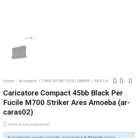
Home
Accessori
CARICATORI FUCILI SNIPER
MOLLA
Caricatore Compact 45bb Black Per
Fucile M700 Striker Ares Amoeba (ar-
caras02)
Scrivi la tua recensione
Acquistando questo prodotto aggiungerai
0.32 punti
sul tuo