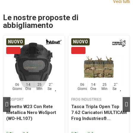
Vedi tutti
Le nostre proposte di
abbigliamento
NUOVO
NUOVO
06
14
25
26
06
14
25
26
Giorni
Ore
Min
Sec
Giorni
Ore
Min
Sec
WOSPORT
FROG INDUSTRIES
Elmetto W23 Con Rete
Tasca Tripla Open Top
Metallica Nero WoSport
7.62 Caricatori MULTICAM
(WO-HL107)
Frog Industries®...