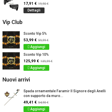
17,91 €
19,90 €
Dettagli
Vip Club
Sconto Vip 5%
53,99 €
59,99 €
Aggiungi
Sconto Vip 10%
125,99 €
139,99 €
Aggiungi
Nuovi arrivi
Spada ornamentale Faramir Il Signore degli Anelli
con supporto da muro...
49,41 €
54,90 €
Aggiungi