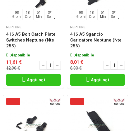
08
18
51
38
08
18
51
38
Giorni
Ore
Min
Sec
Giorni
Ore
Min
Sec
NEPTUNE
NEPTUNE
416 A5 Bolt Catch Plate
416 A5 Sgancio
Switches Neptune (nte-
Caricatore Neptune (nte-
255)
256)
Disponibile
Disponibile
11,61 €
8,01 €
12,90 €
8,90 €
Aggiungi
Aggiungi