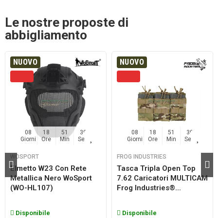
Le nostre proposte di
abbigliamento
NUOVO
NUOVO
08
18
51
38
08
18
51
38
Giorni
Ore
Min
Sec
Giorni
Ore
Min
Sec
WOSPORT
FROG INDUSTRIES
Elmetto W23 Con Rete
Tasca Tripla Open Top
Metallica Nero WoSport
7.62 Caricatori MULTICAM
(WO-HL107)
Frog Industries®...
Disponibile
Disponibile