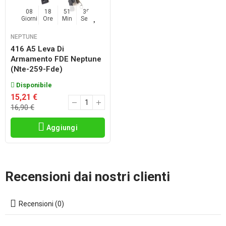
08
18
51
38
Giorni
Ore
Min
Sec
NEPTUNE
416 A5 Leva Di
Armamento FDE Neptune
(nte-259-Fde)
Disponibile
15,21 €
16,90 €
Aggiungi
Recensioni dai nostri clienti
Recensioni (0)