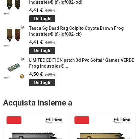
Industries® (fi-lqf002-od)
4,41 €
4,90 €
Dettagli
Tasca Sg Dead Rag Colpito Coyote Brown Frog
Industries® (fi-lqf002-cb)
4,41 €
4,90 €
Dettagli
LIMITED EDITION patch 3d Pvc Softair Games VERDE
Frog Industries®...
4,50 €
5,00 €
Dettagli
Acquista insieme a