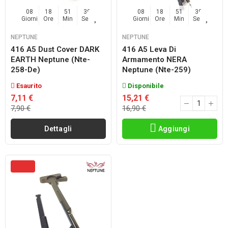
08
18
51
38
08
18
51
38
Giorni
Ore
Min
Sec
Giorni
Ore
Min
Sec
NEPTUNE
NEPTUNE
416 A5 Dust Cover DARK
416 A5 Leva Di
EARTH Neptune (nte-
Armamento NERA
258-De)
Neptune (nte-259)
Esaurito
Disponibile
7,11 €
15,21 €
7,90 €
16,90 €
Dettagli
Aggiungi