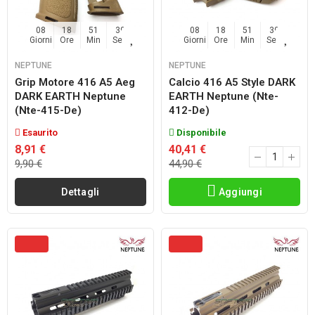
08
18
51
38
08
18
51
38
Giorni
Ore
Min
Sec
Giorni
Ore
Min
Sec
NEPTUNE
NEPTUNE
Grip Motore 416 A5 Aeg
Calcio 416 A5 Style DARK
DARK EARTH Neptune
EARTH Neptune (nte-
(nte-415-De)
412-De)
Esaurito
Disponibile
8,91 €
40,41 €
9,90 €
44,90 €
Dettagli
Aggiungi