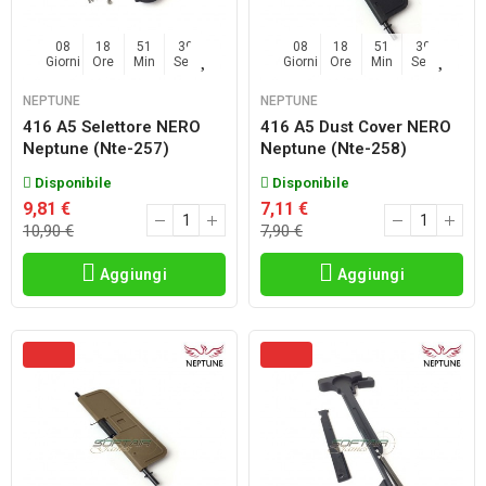
08
18
51
38
08
18
51
38
Giorni
Ore
Min
Sec
Giorni
Ore
Min
Sec
NEPTUNE
NEPTUNE
416 A5 Selettore NERO
416 A5 Dust Cover NERO
Neptune (nte-257)
Neptune (nte-258)
Disponibile
Disponibile
9,81 €
7,11 €
10,90 €
7,90 €
Aggiungi
Aggiungi