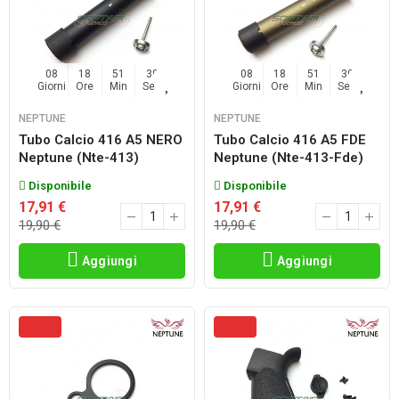
08
18
51
38
08
18
51
38
Giorni
Ore
Min
Sec
Giorni
Ore
Min
Sec
NEPTUNE
NEPTUNE
Tubo Calcio 416 A5 NERO
Tubo Calcio 416 A5 FDE
Neptune (nte-413)
Neptune (nte-413-Fde)
Disponibile
Disponibile
17,91 €
17,91 €
19,90 €
19,90 €
Aggiungi
Aggiungi