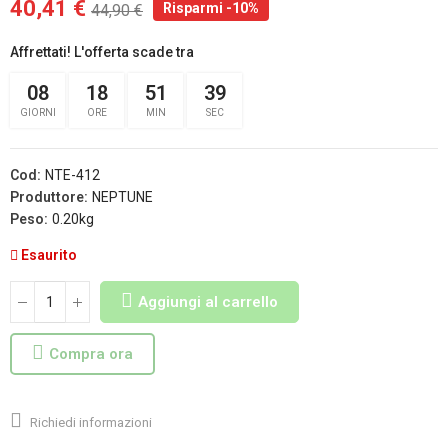
40,41 €
Risparmi -10%
44,90 €
Affrettati! L'offerta scade tra
08
18
51
38
GIORNI
ORE
MIN
SEC
Cod:
NTE-412
Produttore:
NEPTUNE
Peso:
0.20kg
Esaurito
Aggiungi al carrello
Compra ora
Richiedi informazioni