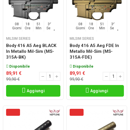
08
18
51
38
08
18
51
38
Giorni
Ore
Min
Sec
Giorni
Ore
Min
Sec
MILSIM SERIES
MILSIM SERIES
Body 416 A5 Aeg BLACK
Body 416 A5 Aeg FDE In
In Metallo Mil-Sim (MS-
Metallo Mil-Sim (MS-
315A-BK)
315A-FDE)
Disponibile
Disponibile
89,91 €
89,91 €
99,90 €
99,90 €
Aggiungi
Aggiungi