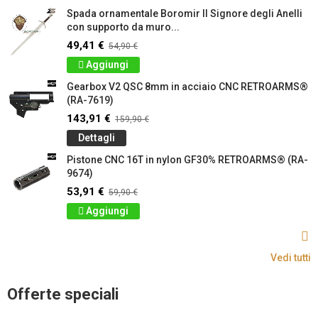
Spada ornamentale Boromir Il Signore degli Anelli
con supporto da muro...
49,41 €
54,90 €
Aggiungi
Gearbox V2 QSC 8mm in acciaio CNC RETROARMS®
(RA-7619)
143,91 €
159,90 €
Dettagli
Pistone CNC 16T in nylon GF30% RETROARMS® (RA-
9674)
53,91 €
59,90 €
Aggiungi
Vedi tutti
Offerte speciali