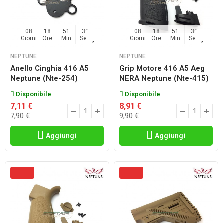
08
18
51
38
08
18
51
38
Giorni
Ore
Min
Sec
Giorni
Ore
Min
Sec
NEPTUNE
NEPTUNE
Anello Cinghia 416 A5
Grip Motore 416 A5 Aeg
Neptune (nte-254)
NERA Neptune (nte-415)
Disponibile
Disponibile
7,11 €
8,91 €
7,90 €
9,90 €
Aggiungi
Aggiungi