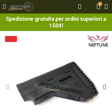
0
0
Spedizione gratuita per ordini superiori a
150€!