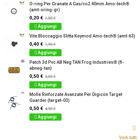
O-ring Per Granate A Gas/co2 40mm Amo-tech®
(amt-oring-gr)
0,20 €
1,00 €
Aggiungi
Vite Bloccaggio Slitta Keymod Amo-tech® (amt-63)
0,40 €
1,90 €
Aggiungi
Patch 3d Pvc AB Neg TAN Frog Industries® (fi-
abneg-tan)
0,50 €
3,50 €
Aggiungi
Molle Rinforzate Avanzate Per Digicon Target
Guarder (target-03)
0,50 €
4,90 €
Aggiungi
Vedi tutti