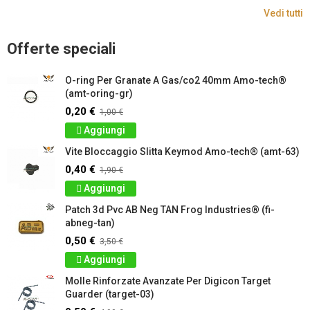
Vedi tutti
Offerte speciali
O-ring Per Granate A Gas/co2 40mm Amo-tech®
(amt-oring-gr)
0,20 €
1,00 €
Aggiungi
Vite Bloccaggio Slitta Keymod Amo-tech® (amt-63)
0,40 €
1,90 €
Aggiungi
Patch 3d Pvc AB Neg TAN Frog Industries® (fi-
abneg-tan)
0,50 €
3,50 €
Aggiungi
Molle Rinforzate Avanzate Per Digicon Target
Guarder (target-03)