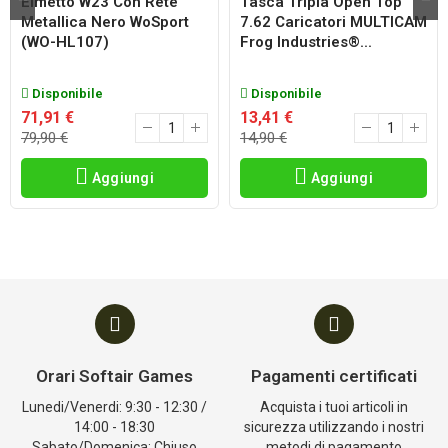
Elmetto W23 Con Rete
Tasca Tripla Open Top
Metallica Nero WoSport
7.62 Caricatori MULTICAM
(WO-HL107)
Frog Industries®...
Disponibile
Disponibile
71,91 €
13,41 €
79,90 €
14,90 €
Aggiungi
Aggiungi
Orari Softair Games
Pagamenti certificati
Lunedi/Venerdi: 9:30 - 12:30 /
Acquista i tuoi articoli in
14:00 - 18:30
sicurezza utilizzando i nostri
Sabato/Domenica: Chiuso
metodi di pagamento