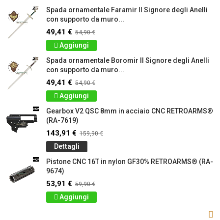
Spada ornamentale Faramir Il Signore degli Anelli
con supporto da muro...
49,41 €
54,90 €
Aggiungi
Spada ornamentale Boromir Il Signore degli Anelli
con supporto da muro...
49,41 €
54,90 €
Aggiungi
Gearbox V2 QSC 8mm in acciaio CNC RETROARMS®
(RA-7619)
143,91 €
159,90 €
Dettagli
Pistone CNC 16T in nylon GF30% RETROARMS® (RA-
9674)
53,91 €
59,90 €
Aggiungi