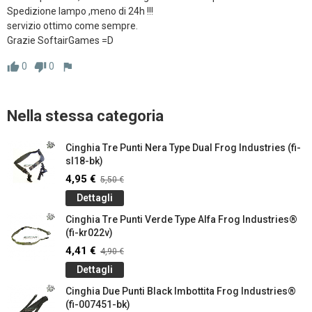
Spedizione lampo ,meno di 24h !!! 

servizio ottimo come sempre. 

Grazie SoftairGames =D
0
0
thumb_up
thumb_down
flag
Nella stessa categoria
Cinghia Tre Punti Nera Type Dual Frog Industries (fi-
sl18-bk)
4,95 €
5,50 €
Dettagli
Cinghia Tre Punti Verde Type Alfa Frog Industries®
(fi-kr022v)
4,41 €
4,90 €
Dettagli
Cinghia Due Punti Black Imbottita Frog Industries®
(fi-007451-bk)