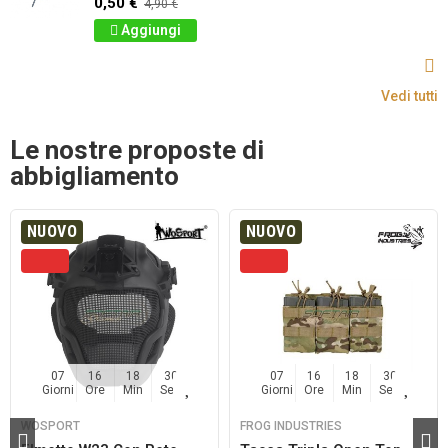
0,50 €
4,90 €
Aggiungi
Vedi tutti
Le nostre proposte di
abbigliamento
NUOVO
NUOVO
07
16
18
30
07
16
18
30
Giorni
Ore
Min
Sec
Giorni
Ore
Min
Sec
WOSPORT
FROG INDUSTRIES