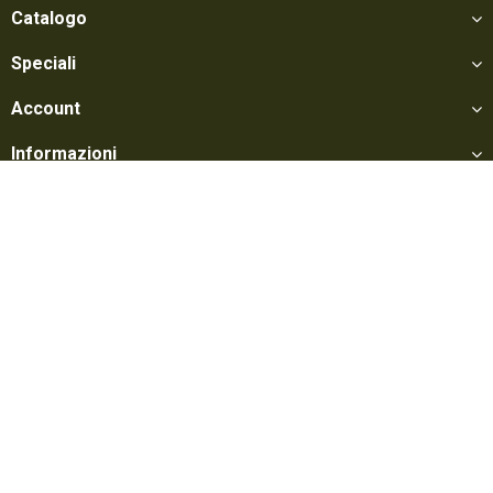
Catalogo
Speciali
Account
Informazioni
Utili
Social
Softair Games S.r.l. -
Via Lorenzo Tabellione, 13 - 47891 Falciano - Zona
Produttiva Rovereta (RSM) Tel. 0549 906075 - E-mail:
info@softairgames.net
C.O.E. SM 22326 - Autorizzazione E-commerce N° 339 del 24/08/2015