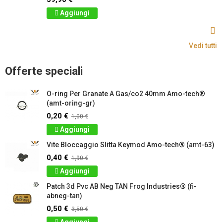
Aggiungi
Vedi tutti
Offerte speciali
O-ring Per Granate A Gas/co2 40mm Amo-tech®
(amt-oring-gr)
0,20 €
1,00 €
Aggiungi
Vite Bloccaggio Slitta Keymod Amo-tech® (amt-63)
0,40 €
1,90 €
Aggiungi
Patch 3d Pvc AB Neg TAN Frog Industries® (fi-
abneg-tan)
0,50 €
3,50 €