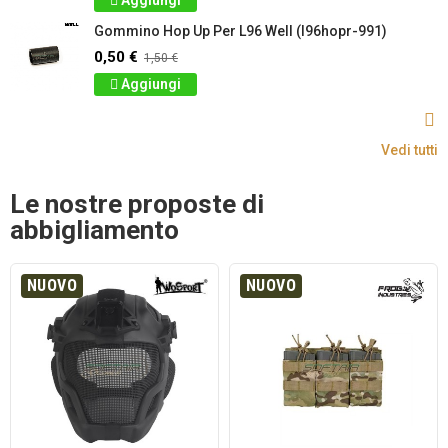
Aggiungi
Gommino Hop Up Per L96 Well (l96hopr-991)
0,50 €
1,50 €
Aggiungi
Vedi tutti
Le nostre proposte di
abbigliamento
NUOVO
NUOVO