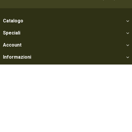
Catalogo
Speciali
Account
Informazioni
Utili
Social
Softair Games S.r.l. -
Via Lorenzo Tabellione, 13 - 47891 Falciano - Zona
Produttiva Rovereta (RSM) Tel. 0549 906075 - E-mail:
info@softairgames.net
C.O.E. SM 22326 - Autorizzazione E-commerce N° 339 del 24/08/2015