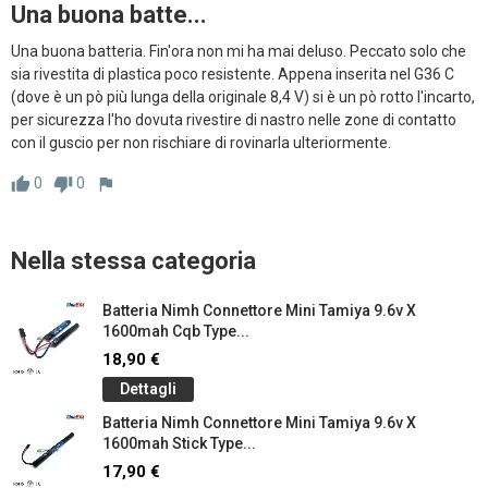
Una buona batte...
Una buona batteria. Fin'ora non mi ha mai deluso. Peccato solo che 
sia rivestita di plastica poco resistente. Appena inserita nel G36 C 
(dove è un pò più lunga della originale 8,4 V) si è un pò rotto l'incarto, 
per sicurezza l'ho dovuta rivestire di nastro nelle zone di contatto 
con il guscio per non rischiare di rovinarla ulteriormente.
0
0
thumb_up
thumb_down
flag
Nella stessa categoria
Batteria Nimh Connettore Mini Tamiya 9.6v X
1600mah Cqb Type...
18,90 €
Dettagli
Batteria Nimh Connettore Mini Tamiya 9.6v X
1600mah Stick Type...
17,90 €