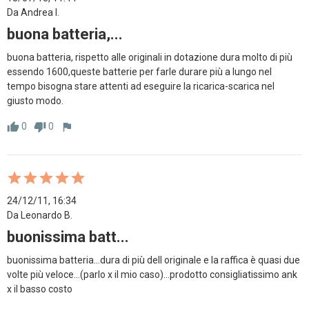
Da Andrea l.
buona batteria,...
buona batteria, rispetto alle originali in dotazione dura molto di più 
essendo 1600,queste batterie per farle durare più a lungo nel 
tempo bisogna stare attenti ad eseguire la ricarica-scarica nel 
giusto modo.
0
0
thumb_up
thumb_down
flag
24/12/11, 16:34
Da Leonardo B.
buonissima batt...
buonissima batteria...dura di più dell originale e la raffica è quasi due 
volte più veloce...(parlo x il mio caso)...prodotto consigliatissimo ank 
x il basso costo