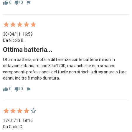
0
0
thumb_up
thumb_down
flag
30/04/11, 16:59
Da Nicolò B.
Ottima batteria...
Ottima batteria, si nota la differenza con le batterie minori in 
dotazione standard tipo 8.4x1200, ma anche se non si hanno 
componenti professionali del fucile non si rischia di sgranare o fare 
danni, inoltre è molto duratura.
0
0
thumb_up
thumb_down
flag
17/01/11, 18:16
Da Carlo G.