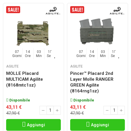
07
14
03
17
07
14
03
17
Giorni
Ore
Min
Sec
Giorni
Ore
Min
Sec
AGILITE
AGILITE
MOLLE Placard
Pincer™ Placard 2nd
MULTICAM Agilite
Layer Molle RANGER
(8168mtc1sz)
GREEN Agilite
(8164rng1sz)
Disponibile
Disponibile
43,11 €
43,11 €
47,90 €
47,90 €
Aggiungi
Aggiungi