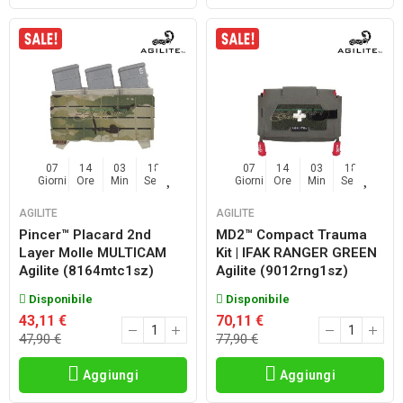
07
14
03
17
07
14
03
17
Giorni
Ore
Min
Sec
Giorni
Ore
Min
Sec
AGILITE
AGILITE
Pincer™ Placard 2nd
MD2™ Compact Trauma
Layer Molle MULTICAM
Kit | IFAK RANGER GREEN
Agilite (8164mtc1sz)
Agilite (9012rng1sz)
Disponibile
Disponibile
43,11 €
70,11 €
47,90 €
77,90 €
Aggiungi
Aggiungi