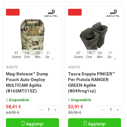
07
14
03
17
07
14
03
17
Giorni
Ore
Min
Sec
Giorni
Ore
Min
Sec
AGILITE
AGILITE
Mag-Release™ Dump
Tasca Doppia PINCER™
Pouch Auto-Deploy
Per Pistola RANGER
MULTICAM Agilite
GREEN Agilite
(8165MTC1SZ)
(8049rng1sz)
Disponibile
Disponibile
58,41 €
53,91 €
64,90 €
59,90 €
Aggiungi
Aggiungi