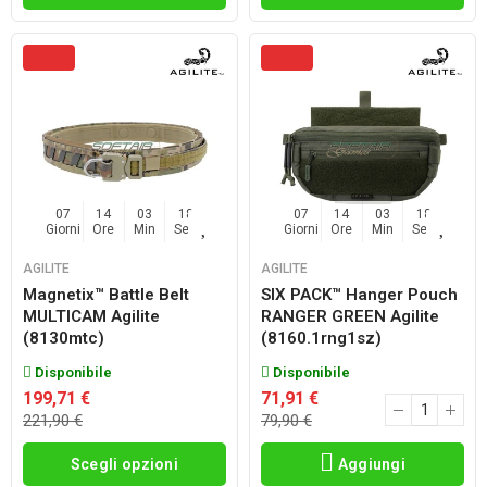
07
14
03
17
07
14
03
17
Giorni
Ore
Min
Sec
Giorni
Ore
Min
Sec
AGILITE
AGILITE
Magnetix™ Battle Belt
SIX PACK™ Hanger Pouch
MULTICAM Agilite
RANGER GREEN Agilite
(8130mtc)
(8160.1rng1sz)
Disponibile
Disponibile
199,71 €
71,91 €
221,90 €
79,90 €
Scegli opzioni
Aggiungi