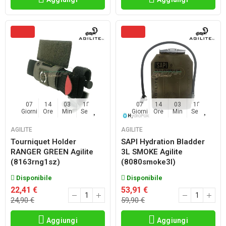
07
14
03
17
07
14
03
17
Giorni
Ore
Min
Sec
Giorni
Ore
Min
Sec
AGILITE
AGILITE
Tourniquet Holder
SAPI Hydration Bladder
RANGER GREEN Agilite
3L SMOKE Agilite
(8163rng1sz)
(8080smoke3l)
Disponibile
Disponibile
22,41 €
53,91 €
24,90 €
59,90 €
Aggiungi
Aggiungi