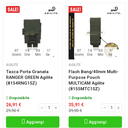
07
14
03
17
07
14
03
17
Giorni
Ore
Min
Sec
Giorni
Ore
Min
Sec
AGILITE
AGILITE
Tasca Porta Granata
Flash Bang/40mm Multi-
RANGER GREEN Agilite
Purpose Pouch
(8154RNG1SZ)
MULTICAM Agilite
(8155MTC1SZ)
Disponibile
Disponibile
26,91 €
35,91 €
29,90 €
39,90 €
Aggiungi
Aggiungi