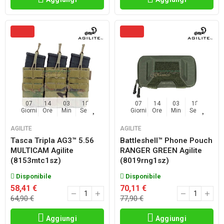
07
14
03
17
07
14
03
17
Giorni
Ore
Min
Sec
Giorni
Ore
Min
Sec
AGILITE
AGILITE
Tasca Tripla AG3™ 5.56
Battleshell™ Phone Pouch
MULTICAM Agilite
RANGER GREEN Agilite
(8153mtc1sz)
(8019rng1sz)
Disponibile
Disponibile
58,41 €
70,11 €
64,90 €
77,90 €
Aggiungi
Aggiungi