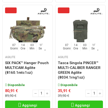
07
14
03
17
07
14
03
17
Giorni
Ore
Min
Sec
Giorni
Ore
Min
Sec
AGILITE
AGILITE
SIX PACK™ Hanger Pouch
Tasca Singola PINCER™
MULTICAM Agilite
MULTI-CALIBER RANGER
(8160.1mtc1sz)
GREEN Agilite
(8034.1rng1sz)
Disponibile
Disponibile
80,91 €
35,91 €
89,90 €
39,90 €
Aggiungi
Aggiungi