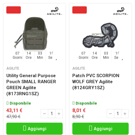
07
14
03
17
07
14
03
17
Giorni
Ore
Min
Sec
Giorni
Ore
Min
Sec
AGILITE
AGILITE
Utility General Purpose
Patch PVC SCORPION
Pouch SMALL RANGER
WOLF GREY Agilite
GREEN Agilite
(8124GRY1SZ)
(8173RNG1SZ)
Disponibile
Disponibile
43,11 €
8,01 €
47,90 €
8,90 €
Aggiungi
Aggiungi