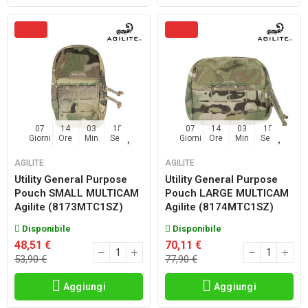
07
14
03
17
07
14
03
17
Giorni
Ore
Min
Sec
Giorni
Ore
Min
Sec
AGILITE
AGILITE
Utility General Purpose
Utility General Purpose
Pouch SMALL MULTICAM
Pouch LARGE MULTICAM
Agilite (8173MTC1SZ)
Agilite (8174MTC1SZ)
Disponibile
Disponibile
48,51 €
70,11 €
53,90 €
77,90 €
Aggiungi
Aggiungi