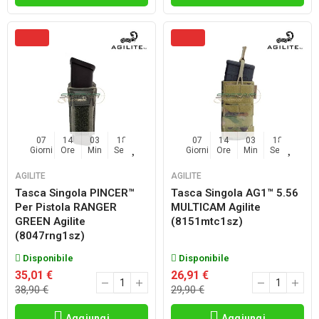
07
14
03
17
07
14
03
17
Giorni
Ore
Min
Sec
Giorni
Ore
Min
Sec
AGILITE
AGILITE
Tasca Singola PINCER™
Tasca Singola AG1™ 5.56
Per Pistola RANGER
MULTICAM Agilite
GREEN Agilite
(8151mtc1sz)
(8047rng1sz)
Disponibile
Disponibile
35,01 €
26,91 €
38,90 €
29,90 €
Aggiungi
Aggiungi