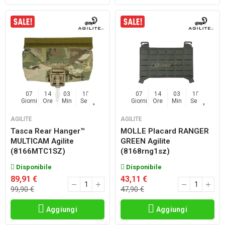
07
14
03
17
07
14
03
17
Giorni
Ore
Min
Sec
Giorni
Ore
Min
Sec
AGILITE
AGILITE
Tasca Rear Hanger™
MOLLE Placard RANGER
MULTICAM Agilite
GREEN Agilite
(8166MTC1SZ)
(8168rng1sz)
Disponibile
Disponibile
89,91 €
43,11 €
99,90 €
47,90 €
Aggiungi
Aggiungi