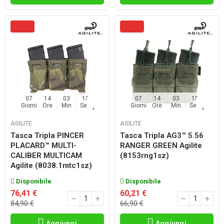
07
14
03
17
07
14
03
17
Giorni
Ore
Min
Sec
Giorni
Ore
Min
Sec
AGILITE
AGILITE
Tasca Tripla PINCER
Tasca Tripla AG3™ 5.56
PLACARD™ MULTI-
RANGER GREEN Agilite
CALIBER MULTICAM
(8153rng1sz)
Agilite (8038.1mtc1sz)
Disponibile
Disponibile
76,41 €
60,21 €
84,90 €
66,90 €
Aggiungi
Aggiungi