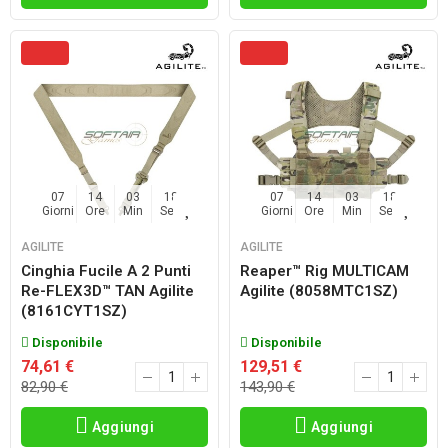
07
14
03
17
07
14
03
17
Giorni
Ore
Min
Sec
Giorni
Ore
Min
Sec
AGILITE
AGILITE
Cinghia Fucile A 2 Punti
Reaper™ Rig MULTICAM
Re-FLEX3D™ TAN Agilite
Agilite (8058MTC1SZ)
(8161CYT1SZ)
Disponibile
Disponibile
74,61 €
129,51 €
82,90 €
143,90 €
Aggiungi
Aggiungi