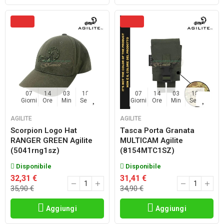
07
14
03
17
07
14
03
17
Giorni
Ore
Min
Sec
Giorni
Ore
Min
Sec
AGILITE
AGILITE
Scorpion Logo Hat
Tasca Porta Granata
RANGER GREEN Agilite
MULTICAM Agilite
(5041rng1sz)
(8154MTC1SZ)
Disponibile
Disponibile
32,31 €
31,41 €
35,90 €
34,90 €
Aggiungi
Aggiungi