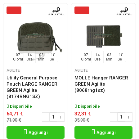
07
14
03
17
07
14
03
17
Giorni
Ore
Min
Sec
Giorni
Ore
Min
Sec
AGILITE
AGILITE
Utility General Purpose
MOLLE Hanger RANGER
Pouch LARGE RANGER
GREEN Agilite
GREEN Agilite
(8068rng1sz)
(8174RNG1SZ)
Disponibile
Disponibile
64,71 €
32,31 €
71,90 €
35,90 €
Aggiungi
Aggiungi