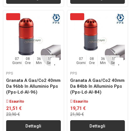
07
08
36
14
07
08
36
14
Giorni
Ore
Min
Sec
Giorni
Ore
Min
Sec
PPS
PPS
Granata A Gas/co2 40mm
Granata A Gas/co2 40mm
Da 96bb In Alluminio Pps
Da 84bb In Alluminio Pps
(pps-Ld-Al-96)
(pps-Ld-Al-84)
Esaurito
Esaurito
21,51 €
19,71 €
23,90 €
21,90 €
Dettagli
Dettagli