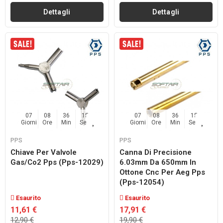
Dettagli
Dettagli
07
08
36
14
07
08
36
14
Giorni
Ore
Min
Sec
Giorni
Ore
Min
Sec
PPS
PPS
Chiave Per Valvole
Canna Di Precisione
Gas/co2 Pps (pps-12029)
6.03mm Da 650mm In
Ottone Cnc Per Aeg Pps
(pps-12054)
Esaurito
Esaurito
11,61 €
17,91 €
12,90 €
19,90 €