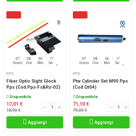
07
08
36
14
07
08
36
14
Giorni
Ore
Min
Sec
Giorni
Ore
Min
Sec
PPS
PPS
Fiber Optic Sight Glock
Ptw Cylinder Set M90 Pps
Pps (cod.pps-Fs&rs-02)
(cod.qt04)
Disponibile
Disponibile
17,01 €
71,10 €
18,90 €
79,00 €
Aggiungi
Aggiungi