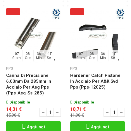
07
08
36
14
07
08
36
14
Giorni
Ore
Min
Sec
Giorni
Ore
Min
Sec
PPS
PPS
Canna Di Precisione
Hardener Catch Pistone
6.03mm Da 285mm In
In Acciaio Per A&k Svd
Acciaio Per Aeg Pps
Pps (pps-12025)
(pps-Aeg-Ss-285)
Disponibile
Disponibile
14,31 €
10,71 €
15,90 €
11,90 €
Aggiungi
Aggiungi