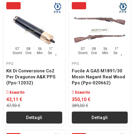
07
08
36
14
07
08
36
14
Giorni
Ore
Min
Sec
Giorni
Ore
Min
Sec
PPS
PPS
Kit Di Conversione Co2
Fucile A GAS M1891/30
Per Dragunov A&K PPS
Mosin Nagant Real Wood
(pps-12032)
Pps (pps-020662)
Esaurito
Esaurito
43,11 €
350,10 €
47,90 €
389,00 €
Dettagli
Dettagli