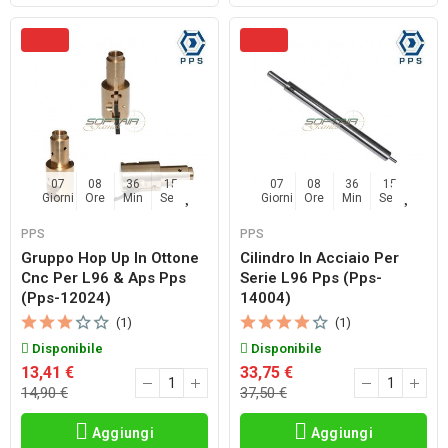
07
08
36
14
07
08
36
14
Giorni
Ore
Min
Sec
Giorni
Ore
Min
Sec
PPS
PPS
Gruppo Hop Up In Ottone
Cilindro In Acciaio Per
Cnc Per L96 & Aps Pps
Serie L96 Pps (pps-
(pps-12024)
14004)
(1)
(1)
Disponibile
Disponibile
13,41 €
33,75 €
14,90 €
37,50 €
Aggiungi
Aggiungi