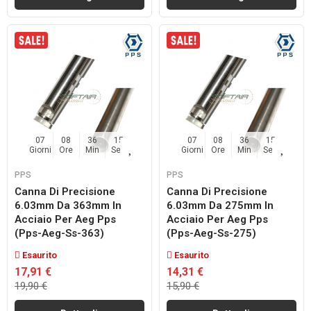
07
08
36
14
07
08
36
14
Giorni
Ore
Min
Sec
Giorni
Ore
Min
Sec
PPS
PPS
Canna Di Precisione
Canna Di Precisione
6.03mm Da 363mm In
6.03mm Da 275mm In
Acciaio Per Aeg Pps
Acciaio Per Aeg Pps
(pps-Aeg-Ss-363)
(pps-Aeg-Ss-275)
Esaurito
Esaurito
17,91 €
14,31 €
19,90 €
15,90 €