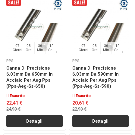
07
08
36
14
07
08
36
14
Giorni
Ore
Min
Sec
Giorni
Ore
Min
Sec
PPS
PPS
Canna Di Precisione
Canna Di Precisione
6.03mm Da 650mm In
6.03mm Da 590mm In
Acciaio Per Aeg Pps
Acciaio Per Aeg Pps
(pps-Aeg-Ss-650)
(pps-Aeg-Ss-590)
Esaurito
Esaurito
22,41 €
20,61 €
24,90 €
22,90 €
Dettagli
Dettagli