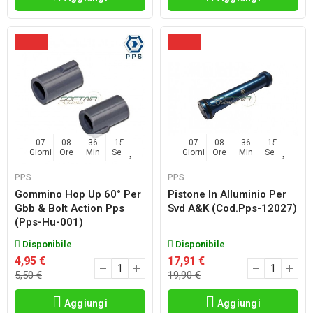
07
08
36
14
07
08
36
14
Giorni
Ore
Min
Sec
Giorni
Ore
Min
Sec
PPS
PPS
Gommino Hop Up 60° Per
Pistone In Alluminio Per
Gbb & Bolt Action Pps
Svd A&k (cod.pps-12027)
(pps-Hu-001)
Disponibile
Disponibile
4,95 €
17,91 €
5,50 €
19,90 €
Aggiungi
Aggiungi