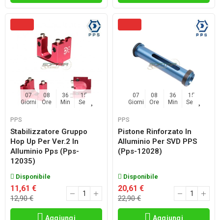
07
08
36
14
07
08
36
14
Giorni
Ore
Min
Sec
Giorni
Ore
Min
Sec
PPS
PPS
Stabilizzatore Gruppo
Pistone Rinforzato In
Hop Up Per Ver.2 In
Alluminio Per SVD PPS
Alluminio Pps (pps-
(pps-12028)
12035)
Disponibile
Disponibile
11,61 €
20,61 €
12,90 €
22,90 €
Aggiungi
Aggiungi