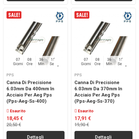
07
08
36
14
07
08
36
14
Giorni
Ore
Min
Sec
Giorni
Ore
Min
Sec
PPS
PPS
Canna Di Precisione
Canna Di Precisione
6.03mm Da 400mm In
6.03mm Da 370mm In
Acciaio Per Aeg Pps
Acciaio Per Aeg Pps
(pps-Aeg-Ss-400)
(pps-Aeg-Ss-370)
Esaurito
Esaurito
18,45 €
17,91 €
20,50 €
19,90 €
Dettagli
Dettagli