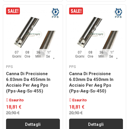
07
08
36
14
07
08
36
14
Giorni
Ore
Min
Sec
Giorni
Ore
Min
Sec
PPS
PPS
Canna Di Precisione
Canna Di Precisione
6.03mm Da 455mm In
6.03mm Da 450mm In
Acciaio Per Aeg Pps
Acciaio Per Aeg Pps
(pps-Aeg-Ss-455)
(pps-Aeg-Ss-450)
Esaurito
Esaurito
18,81 €
18,81 €
20,90 €
20,90 €
Dettagli
Dettagli