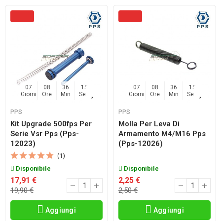
07
08
36
14
07
08
36
14
Giorni
Ore
Min
Sec
Giorni
Ore
Min
Sec
PPS
PPS
Kit Upgrade 500fps Per
Molla Per Leva Di
Serie Vsr Pps (pps-
Armamento M4/m16 Pps
12023)
(pps-12026)
(1)
Disponibile
Disponibile
17,91 €
2,25 €
19,90 €
2,50 €
Aggiungi
Aggiungi