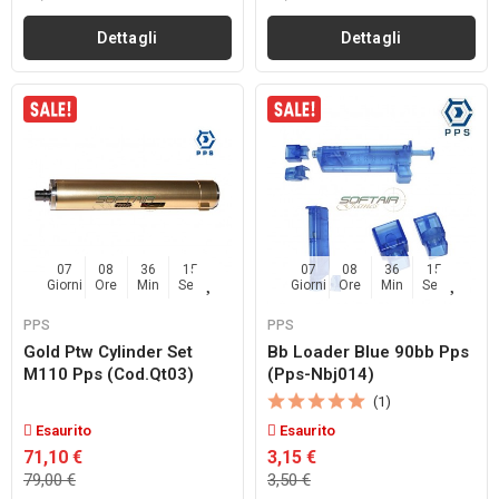
Dettagli
Dettagli
07
08
36
14
07
08
36
14
Giorni
Ore
Min
Sec
Giorni
Ore
Min
Sec
PPS
PPS
Gold Ptw Cylinder Set
Bb Loader Blue 90bb Pps
M110 Pps (cod.qt03)
(pps-Nbj014)
(1)
Esaurito
Esaurito
71,10 €
3,15 €
79,00 €
3,50 €