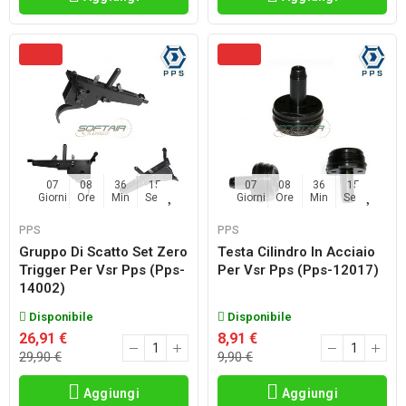
07
08
36
14
07
08
36
14
Giorni
Ore
Min
Sec
Giorni
Ore
Min
Sec
PPS
PPS
Gruppo Di Scatto Set Zero
Testa Cilindro In Acciaio
Trigger Per Vsr Pps (pps-
Per Vsr Pps (pps-12017)
14002)
Disponibile
Disponibile
26,91 €
8,91 €
29,90 €
9,90 €
Aggiungi
Aggiungi