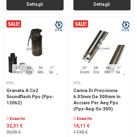
Dettagli
Dettagli
07
08
36
14
07
08
36
14
Giorni
Ore
Min
Sec
Giorni
Ore
Min
Sec
PPS
PPS
Granata A Co2
Canna Di Precisione
Soundflash Pps (pps-
6.03mm Da 300mm In
12062)
Acciaio Per Aeg Pps
(pps-Aeg-Ss-300)
Esaurito
Esaurito
32,31 €
16,11 €
35,90 €
17,90 €