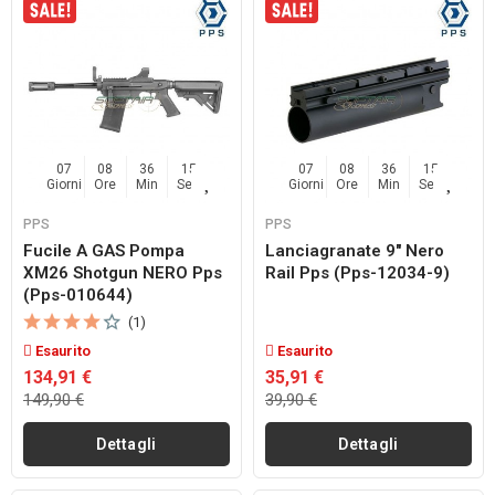
07
08
36
14
07
08
36
14
Giorni
Ore
Min
Sec
Giorni
Ore
Min
Sec
PPS
PPS
Fucile A GAS Pompa
Lanciagranate 9" Nero
XM26 Shotgun NERO Pps
Rail Pps (pps-12034-9)
(pps-010644)
(1)
Esaurito
Esaurito
134,91 €
35,91 €
149,90 €
39,90 €
Dettagli
Dettagli