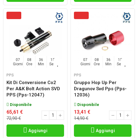
07
08
36
14
07
08
36
14
Giorni
Ore
Min
Sec
Giorni
Ore
Min
Sec
PPS
PPS
Kit Di Conversione Co2
Gruppo Hop Up Per
Per A&K Bolt Action SVD
Dragunov Svd Pps (pps-
PPS (pps-12047)
12036)
Disponibile
Disponibile
65,61 €
13,41 €
72,90 €
14,90 €
Aggiungi
Aggiungi