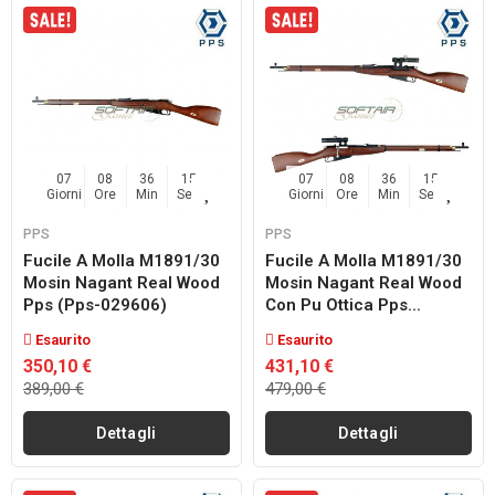
07
08
36
14
07
08
36
14
Giorni
Ore
Min
Sec
Giorni
Ore
Min
Sec
PPS
PPS
Fucile A Molla M1891/30
Fucile A Molla M1891/30
Mosin Nagant Real Wood
Mosin Nagant Real Wood
Pps (pps-029606)
Con Pu Ottica Pps...
Esaurito
Esaurito
350,10 €
431,10 €
389,00 €
479,00 €
Dettagli
Dettagli