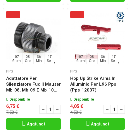
07
08
36
14
07
08
36
14
Giorni
Ore
Min
Sec
Giorni
Ore
Min
Sec
PPS
PPS
Adattatore Per
Hop Up Strike Arms In
Silenziatore Fucili Mauser
Alluminio Per L96 Pps
Mb-08, Mb-09 E Mb-10...
(pps-12037)
Disponibile
Disponibile
6,75 €
4,05 €
7,50 €
4,50 €
Aggiungi
Aggiungi