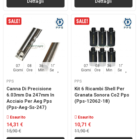
Dettagli
Dettagli
07
08
36
14
07
08
36
14
Giorni
Ore
Min
Sec
Giorni
Ore
Min
Sec
PPS
PPS
Canna Di Precisione
Kit 6 Ricambi Shell Per
6.03mm Da 247mm In
Granata Sonora Co2 Pps
Acciaio Per Aeg Pps
(pps-12062-18)
(pps-Aeg-Ss-247)
Esaurito
Esaurito
14,31 €
10,71 €
15,90 €
11,90 €