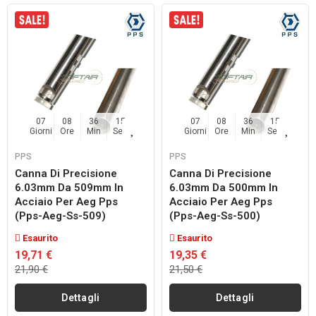
07
08
36
14
07
08
36
14
Giorni
Ore
Min
Sec
Giorni
Ore
Min
Sec
PPS
PPS
Canna Di Precisione
Canna Di Precisione
6.03mm Da 509mm In
6.03mm Da 500mm In
Acciaio Per Aeg Pps
Acciaio Per Aeg Pps
(pps-Aeg-Ss-509)
(pps-Aeg-Ss-500)
Esaurito
Esaurito
19,71 €
19,35 €
21,90 €
21,50 €
Dettagli
Dettagli