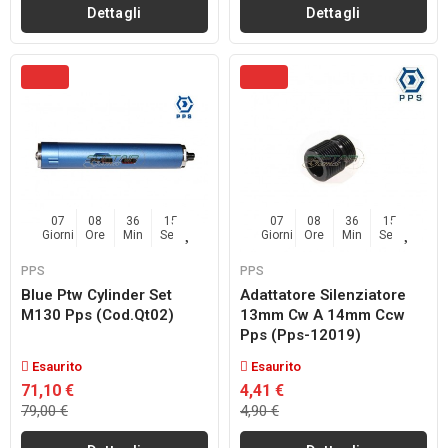
Dettagli
Dettagli
07
08
36
14
07
08
36
14
Giorni
Ore
Min
Sec
Giorni
Ore
Min
Sec
PPS
PPS
Blue Ptw Cylinder Set
Adattatore Silenziatore
M130 Pps (cod.qt02)
13mm Cw A 14mm Ccw
Pps (pps-12019)
Esaurito
Esaurito
71,10 €
4,41 €
79,00 €
4,90 €