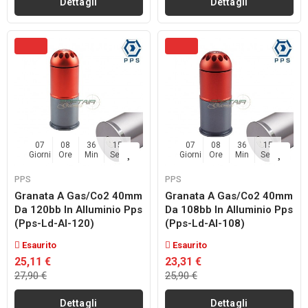
Dettagli
Dettagli
07
08
36
14
07
08
36
14
Giorni
Ore
Min
Sec
Giorni
Ore
Min
Sec
PPS
PPS
Granata A Gas/co2 40mm
Granata A Gas/co2 40mm
Da 120bb In Alluminio Pps
Da 108bb In Alluminio Pps
(pps-Ld-Al-120)
(pps-Ld-Al-108)
Esaurito
Esaurito
25,11 €
23,31 €
27,90 €
25,90 €
Dettagli
Dettagli