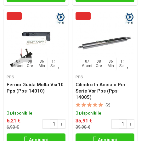
07
08
36
14
07
08
36
14
Giorni
Ore
Min
Sec
Giorni
Ore
Min
Sec
PPS
PPS
Fermo Guida Molla Vsr10
Cilindro In Acciaio Per
Pps (pps-14010)
Serie Vsr Pps (pps-
14005)
(2)
Disponibile
Disponibile
6,21 €
35,91 €
6,90 €
39,90 €
Aggiungi
Aggiungi