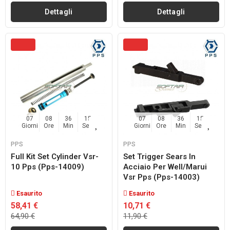
Dettagli
Dettagli
07
08
36
14
07
08
36
14
Giorni
Ore
Min
Sec
Giorni
Ore
Min
Sec
PPS
PPS
Full Kit Set Cylinder Vsr-
Set Trigger Sears In
10 Pps (pps-14009)
Acciaio Per Well/marui
Vsr Pps (pps-14003)
Esaurito
Esaurito
58,41 €
10,71 €
64,90 €
11,90 €