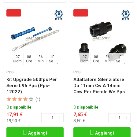
07
08
36
14
07
08
36
14
Giorni
Ore
Min
Sec
Giorni
Ore
Min
Sec
PPS
PPS
Kit Upgrade 500fps Per
Adattatore Silenziatore
Serie L96 Pps (pps-
Da 11mm Cw A 14mm
12022)
Ccw Per Pistole We Pps...
(1)
Disponibile
Disponibile
17,91 €
7,65 €
19,90 €
8,50 €
Aggiungi
Aggiungi