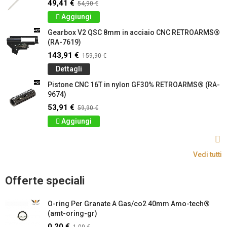
49,41 €
54,90 €
Aggiungi
Gearbox V2 QSC 8mm in acciaio CNC RETROARMS®
(RA-7619)
143,91 €
159,90 €
Dettagli
Pistone CNC 16T in nylon GF30% RETROARMS® (RA-
9674)
53,91 €
59,90 €
Aggiungi
Vedi tutti
Offerte speciali
O-ring Per Granate A Gas/co2 40mm Amo-tech®
(amt-oring-gr)
0,20 €