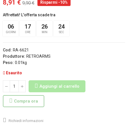
8,91 €
Risparmi -10%
9,90 €
Affrettati! L'offerta scade tra
06
17
26
23
GIORNI
ORE
MIN
SEC
Cod:
RA-6621
Produttore:
RETROARMS
Peso:
0.01kg
Esaurito
Aggiungi al carrello
Compra ora
Richiedi informazioni