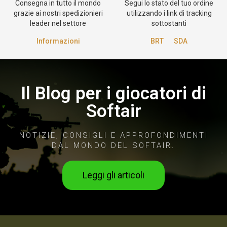
Consegna in tutto il mondo
Segui lo stato del tuo ordine
grazie ai nostri spedizionieri
utilizzando i link di tracking
leader nel settore
sottostanti
Informazioni
BRT
SDA
Il Blog per i giocatori di
Softair
NOTIZIE, CONSIGLI E APPROFONDIMENTI
DAL MONDO DEL SOFTAIR.
Leggi gli articoli