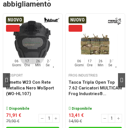
abbigliamento
NUOVO
NUOVO
06
17
26
23
06
17
26
23
Giorni
Ore
Min
Sec
Giorni
Ore
Min
Sec
WOSPORT
FROG INDUSTRIES
Elmetto W23 Con Rete
Tasca Tripla Open Top
Metallica Nero WoSport
7.62 Caricatori MULTICAM
(WO-HL107)
Frog Industries®...
Disponibile
Disponibile
71,91 €
13,41 €
79,90 €
14,90 €