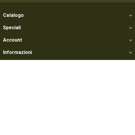
Catalogo
Speciali
Account
Informazioni
Utili
Social
Softair Games S.r.l. -
Via Lorenzo Tabellione, 13 - 47891 Falciano - Zona
Produttiva Rovereta (RSM) Tel. 0549 906075 - E-mail:
info@softairgames.net
C.O.E. SM 22326 - Autorizzazione E-commerce N° 339 del 24/08/2015