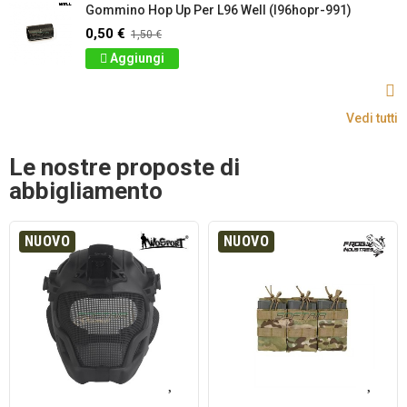
Gommino Hop Up Per L96 Well (l96hopr-991)
0,50 €
1,50 €
Aggiungi
Vedi tutti
Le nostre proposte di
abbigliamento
NUOVO
NUOVO