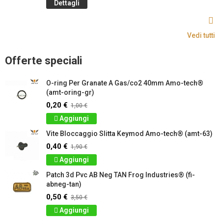
Dettagli
Vedi tutti
Offerte speciali
O-ring Per Granate A Gas/co2 40mm Amo-tech®
(amt-oring-gr)
0,20 €
1,00 €
Aggiungi
Vite Bloccaggio Slitta Keymod Amo-tech® (amt-63)
0,40 €
1,90 €
Aggiungi
Patch 3d Pvc AB Neg TAN Frog Industries® (fi-
abneg-tan)
0,50 €
3,50 €
Aggiungi