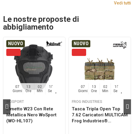
Vedi tutti
Le nostre proposte di
abbigliamento
NUOVO
NUOVO
07
13
02
18
07
13
02
18
Giorni
Ore
Min
Sec
Giorni
Ore
Min
Sec
WOSPORT
FROG INDUSTRIES
Elmetto W23 Con Rete
Tasca Tripla Open Top
Metallica Nero WoSport
7.62 Caricatori MULTICAM
(WO-HL107)
Frog Industries®...