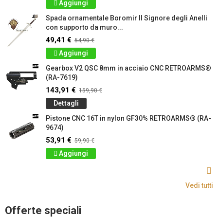
Aggiungi
Spada ornamentale Boromir Il Signore degli Anelli
con supporto da muro...
49,41 €
54,90 €
Aggiungi
Gearbox V2 QSC 8mm in acciaio CNC RETROARMS®
(RA-7619)
143,91 €
159,90 €
Dettagli
Pistone CNC 16T in nylon GF30% RETROARMS® (RA-
9674)
53,91 €
59,90 €
Aggiungi
Vedi tutti
Offerte speciali