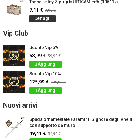
Tasca Utility Zip-up MULTICAM mfh (30611x)
7,11 €
7,90 €
Dettagli
Vip Club
Sconto Vip 5%
53,99 €
59,99 €
Aggiungi
Sconto Vip 10%
125,99 €
139,99 €
Aggiungi
Nuovi arrivi
Spada ornamentale Faramir Il Signore degli Anelli
con supporto da muro...
49,41 €
54,90 €