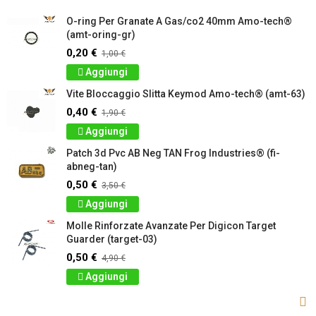
O-ring Per Granate A Gas/co2 40mm Amo-tech®
(amt-oring-gr)
0,20 €
1,00 €
Aggiungi
Vite Bloccaggio Slitta Keymod Amo-tech® (amt-63)
0,40 €
1,90 €
Aggiungi
Patch 3d Pvc AB Neg TAN Frog Industries® (fi-
abneg-tan)
0,50 €
3,50 €
Aggiungi
Molle Rinforzate Avanzate Per Digicon Target
Guarder (target-03)
0,50 €
4,90 €
Aggiungi