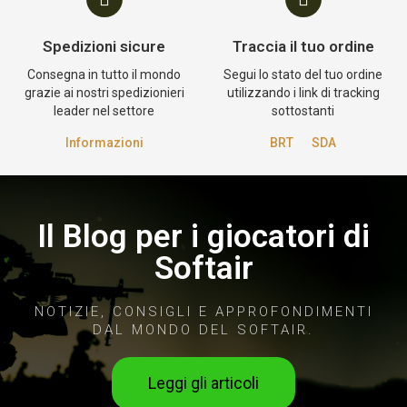
Spedizioni sicure
Traccia il tuo ordine
Consegna in tutto il mondo
Segui lo stato del tuo ordine
grazie ai nostri spedizionieri
utilizzando i link di tracking
leader nel settore
sottostanti
Informazioni
BRT
SDA
Il Blog per i giocatori di
Softair
NOTIZIE, CONSIGLI E APPROFONDIMENTI
DAL MONDO DEL SOFTAIR.
Leggi gli articoli