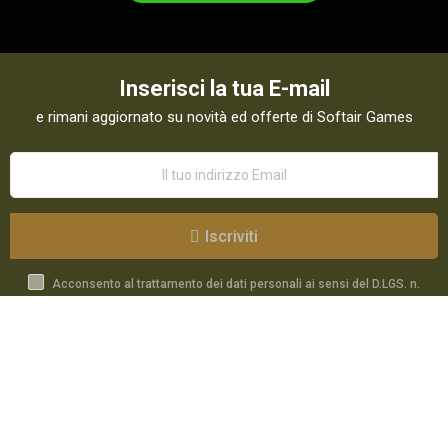
Inserisci la tua E-mail
e rimani aggiornato su novità ed offerte di Softair Games
Iscriviti
Acconsento al trattamento dei dati personali ai sensi del D.LGS. n.
196/03 e GDPR 679/2016 come indicato nella
Privacy Policy
Catalogo
Speciali