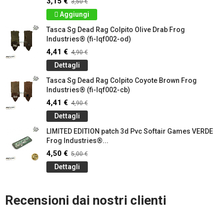
3,15 €
3,50 €
Aggiungi
Tasca Sg Dead Rag Colpito Olive Drab Frog
Industries® (fi-lqf002-od)
4,41 €
4,90 €
Dettagli
Tasca Sg Dead Rag Colpito Coyote Brown Frog
Industries® (fi-lqf002-cb)
4,41 €
4,90 €
Dettagli
LIMITED EDITION patch 3d Pvc Softair Games VERDE
Frog Industries®...
4,50 €
5,00 €
Dettagli
Recensioni dai nostri clienti