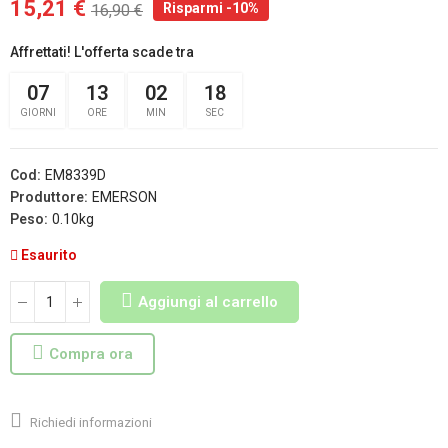
15,21 €
Risparmi -10%
16,90 €
Affrettati! L'offerta scade tra
07
13
02
18
GIORNI
ORE
MIN
SEC
Cod:
EM8339D
Produttore:
EMERSON
Peso:
0.10kg
Esaurito
Aggiungi al carrello
Compra ora
Richiedi informazioni