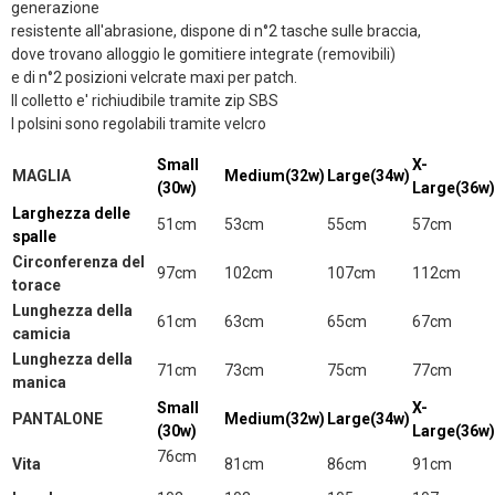
generazione
resistente all'abrasione, dispone di n°2 tasche sulle braccia,
dove trovano alloggio le gomitiere integrate (removibili)
e di n°2 posizioni velcrate maxi per patch.
Il colletto e' richiudibile tramite zip SBS
I polsini sono regolabili tramite velcro
Small
X-
MAGLIA
Medium(32w)
Large(34w)
(30w)
Large(36w)
Larghezza delle
51cm
53cm
55cm
57cm
spalle
Circonferenza del
97cm
102cm
107cm
112cm
torace
Lunghezza della
61cm
63cm
65cm
67cm
camicia
Lunghezza della
71cm
73cm
75cm
77cm
manica
Small
X-
PANTALONE
Medium(32w)
Large(34w)
(30w)
Large(36w)
76cm
Vita
81cm
86cm
91cm