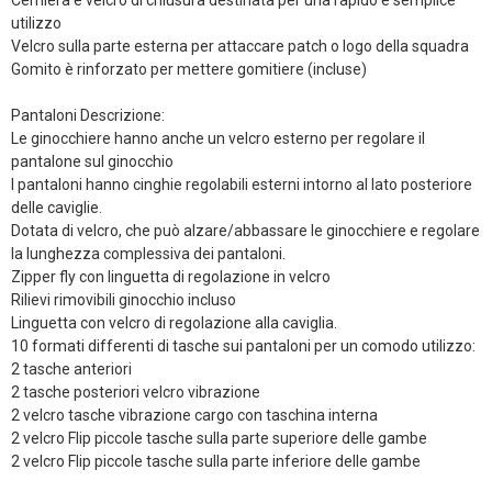
Cerniera e velcro di chiusura destinata per una rapido e semplice
utilizzo
Velcro sulla parte esterna per attaccare patch o logo della squadra
Gomito è rinforzato per mettere gomitiere (incluse)
Pantaloni Descrizione:
Le ginocchiere hanno anche un velcro esterno per regolare il
pantalone sul ginocchio
I pantaloni hanno cinghie regolabili esterni intorno al lato posteriore
delle caviglie.
Dotata di velcro, che può alzare/abbassare le ginocchiere e regolare
la lunghezza complessiva dei pantaloni.
Zipper fly con linguetta di regolazione in velcro
Rilievi rimovibili ginocchio incluso
Linguetta con velcro di regolazione alla caviglia.
10 formati differenti di tasche sui pantaloni per un comodo utilizzo:
2 tasche anteriori
2 tasche posteriori velcro vibrazione
2 velcro tasche vibrazione cargo con taschina interna
2 velcro Flip piccole tasche sulla parte superiore delle gambe
2 velcro Flip piccole tasche sulla parte inferiore delle gambe