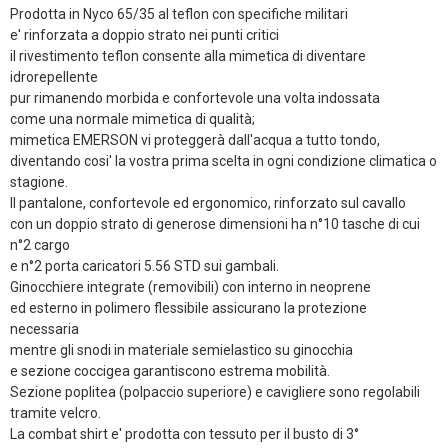
Prodotta in Nyco 65/35 al teflon con specifiche militari
e' rinforzata a doppio strato nei punti critici
il rivestimento teflon consente alla mimetica di diventare
idrorepellente
pur rimanendo morbida e confortevole una volta indossata
come una normale mimetica di qualità;
mimetica EMERSON vi proteggerà dall'acqua a tutto tondo,
diventando cosi' la vostra prima scelta in ogni condizione climatica o
stagione.
Il pantalone, confortevole ed ergonomico, rinforzato sul cavallo
con un doppio strato di generose dimensioni ha n°10 tasche di cui
n°2 cargo
e n°2 porta caricatori 5.56 STD sui gambali.
Ginocchiere integrate (removibili) con interno in neoprene
ed esterno in polimero flessibile assicurano la protezione
necessaria
mentre gli snodi in materiale semielastico su ginocchia
e sezione coccigea garantiscono estrema mobilità.
Sezione poplitea (polpaccio superiore) e cavigliere sono regolabili
tramite velcro.
La combat shirt e' prodotta con tessuto per il busto di 3°