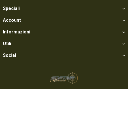
Speciali
Account
Informazioni
Utili
Social
Softair Games S.r.l. -
Via Lorenzo Tabellione, 13 - 47891 Falciano - Zona
Produttiva Rovereta (RSM) Tel. 0549 906075 - E-mail:
info@softairgames.net
C.O.E. SM 22326 - Autorizzazione E-commerce N° 339 del 24/08/2015