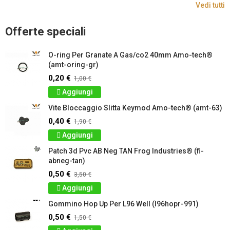
Vedi tutti
Offerte speciali
O-ring Per Granate A Gas/co2 40mm Amo-tech®
(amt-oring-gr)
0,20 €
1,00 €
Aggiungi
Vite Bloccaggio Slitta Keymod Amo-tech® (amt-63)
0,40 €
1,90 €
Aggiungi
Patch 3d Pvc AB Neg TAN Frog Industries® (fi-
abneg-tan)
0,50 €
3,50 €
Aggiungi
Gommino Hop Up Per L96 Well (l96hopr-991)
0,50 €
1,50 €