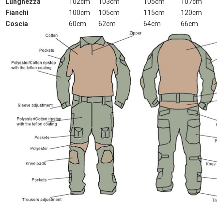
Lunghezza
102cm
103cm
105cm
107cm
Fianchi
100cm
105cm
115cm
120cm
Coscia
60cm
62cm
64cm
66cm