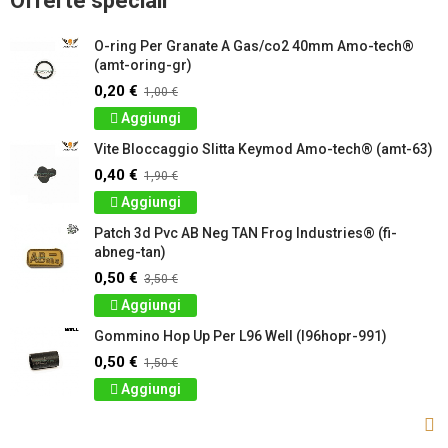
Offerte speciali
O-ring Per Granate A Gas/co2 40mm Amo-tech®
(amt-oring-gr)
0,20 €
1,00 €
Aggiungi
Vite Bloccaggio Slitta Keymod Amo-tech® (amt-63)
0,40 €
1,90 €
Aggiungi
Patch 3d Pvc AB Neg TAN Frog Industries® (fi-
abneg-tan)
0,50 €
3,50 €
Aggiungi
Gommino Hop Up Per L96 Well (l96hopr-991)
0,50 €
1,50 €
Aggiungi