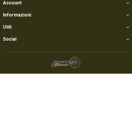
Account
Informazioni
Utili
Social
Softair Games S.r.l. -
Via Lorenzo Tabellione, 13 - 47891 Falciano - Zona
Produttiva Rovereta (RSM) Tel. 0549 906075 - E-mail:
info@softairgames.net
C.O.E. SM 22326 - Autorizzazione E-commerce N° 339 del 24/08/2015
Copyright © 2021
Softair Games
-
Privacy Policy
-
Cookie Policy
- Credits
Mr.
APPs - App & Webdesign