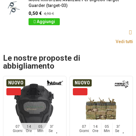
Guarder (target-03)
0,50 €
4,90 €
Aggiungi
Vedi tutti
Le nostre proposte di
abbigliamento
NUOVO
NUOVO
07
14
05
38
07
14
05
38
Giorni
Ore
Min
Sec
Giorni
Ore
Min
Sec