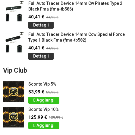
Full Auto Tracer Device 14mm Cw Pirates Type 2
Black Fma (fma-tb586)
40,41 €
44,90 €
Dettagli
Full Auto Tracer Device 14mm Ccw Special Force
Type 1 Black Fma (fma-tb582)
40,41 €
44,90 €
Dettagli
Vip Club
Sconto Vip 5%
53,99 €
59,99 €
Aggiungi
Sconto Vip 10%
125,99 €
139,99 €
Aggiungi