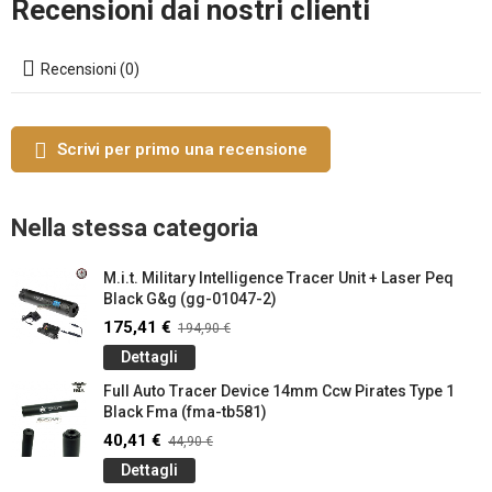
Recensioni dai nostri clienti
Recensioni (0)
Scrivi per primo una recensione
Nella stessa categoria
M.i.t. Military Intelligence Tracer Unit + Laser Peq
Black G&g (gg-01047-2)
175,41 €
194,90 €
Dettagli
Full Auto Tracer Device 14mm Ccw Pirates Type 1
Black Fma (fma-tb581)
40,41 €
44,90 €
Dettagli