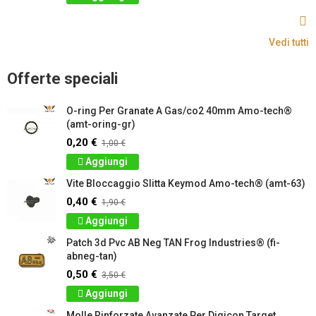
Vedi tutti
Offerte speciali
O-ring Per Granate A Gas/co2 40mm Amo-tech®
(amt-oring-gr)
0,20 €
1,00 €
Aggiungi
Vite Bloccaggio Slitta Keymod Amo-tech® (amt-63)
0,40 €
1,90 €
Aggiungi
Patch 3d Pvc AB Neg TAN Frog Industries® (fi-
abneg-tan)
0,50 €
3,50 €
Aggiungi
Molle Rinforzate Avanzate Per Digicon Target