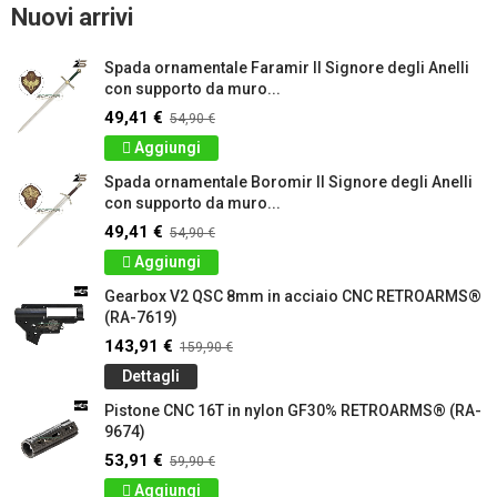
Nuovi arrivi
Spada ornamentale Faramir Il Signore degli Anelli
con supporto da muro...
49,41 €
54,90 €
Aggiungi
Spada ornamentale Boromir Il Signore degli Anelli
con supporto da muro...
49,41 €
54,90 €
Aggiungi
Gearbox V2 QSC 8mm in acciaio CNC RETROARMS®
(RA-7619)
143,91 €
159,90 €
Dettagli
Pistone CNC 16T in nylon GF30% RETROARMS® (RA-
9674)
53,91 €
59,90 €
Aggiungi