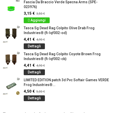
Fascia Da Braccio Verde Specna Arms (SPE-
023976)
3,15 €
3,50 €
Aggiungi
Tasca Sg Dead Rag Colpito Olive Drab Frog
Industries® (fi-lqf002-od)
4,41 €
4,90 €
Dettagli
Tasca Sg Dead Rag Colpito Coyote Brown Frog
Industries® (fi-lqf002-cb)
4,41 €
4,90 €
Dettagli
LIMITED EDITION patch 3d Pvc Softair Games VERDE
Frog Industries®...
4,50 €
5,00 €
Dettagli