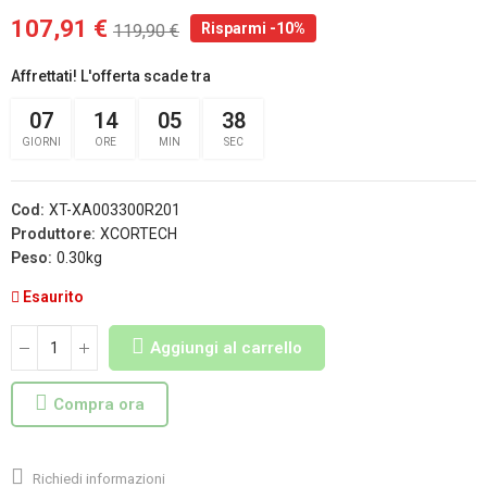
107,91 €
Risparmi -10%
119,90 €
Affrettati! L'offerta scade tra
07
14
05
38
GIORNI
ORE
MIN
SEC
Cod:
XT-XA003300R201
Produttore:
XCORTECH
Peso:
0.30kg
Esaurito
Aggiungi al carrello
Compra ora
Richiedi informazioni