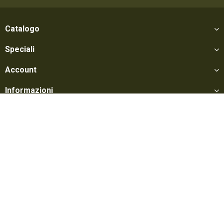
Catalogo
Speciali
Account
Informazioni
Utili
Social
Softair Games S.r.l. -
Via Lorenzo Tabellione, 13 - 47891 Falciano - Zona
Produttiva Rovereta (RSM) Tel. 0549 906075 - E-mail:
info@softairgames.net
C.O.E. SM 22326 - Autorizzazione E-commerce N° 339 del 24/08/2015