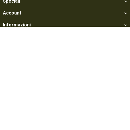
Speciali
Account
Informazioni
Utili
Social
Softair Games S.r.l. -
Via Lorenzo Tabellione, 13 - 47891 Falciano - Zona
Produttiva Rovereta (RSM) Tel. 0549 906075 - E-mail:
info@softairgames.net
C.O.E. SM 22326 - Autorizzazione E-commerce N° 339 del 24/08/2015