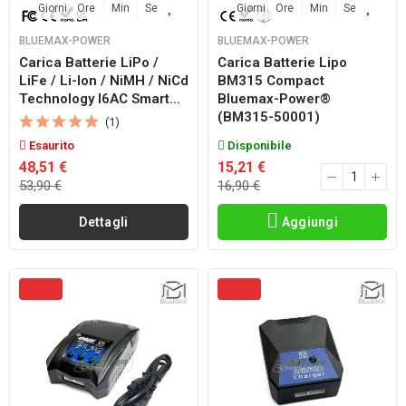
Giorni
Ore
Min
Sec
Giorni
Ore
Min
Sec
BLUEMAX-POWER
BLUEMAX-POWER
Carica Batterie LiPo /
Carica Batterie Lipo
LiFe / Li-Ion / NiMH / NiCd
BM315 Compact
Technology I6AC Smart...
Bluemax-Power®
(BM315-50001)
(1)
Esaurito
Disponibile
48,51 €
15,21 €
53,90 €
16,90 €
Dettagli
Aggiungi