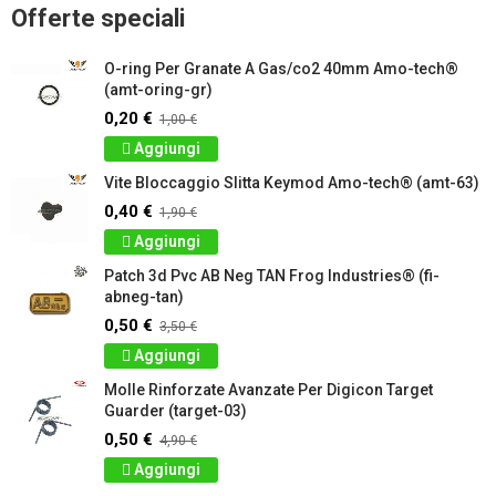
Offerte speciali
O-ring Per Granate A Gas/co2 40mm Amo-tech®
(amt-oring-gr)
0,20 €
1,00 €
Aggiungi
Vite Bloccaggio Slitta Keymod Amo-tech® (amt-63)
0,40 €
1,90 €
Aggiungi
Patch 3d Pvc AB Neg TAN Frog Industries® (fi-
abneg-tan)
0,50 €
3,50 €
Aggiungi
Molle Rinforzate Avanzate Per Digicon Target
Guarder (target-03)
0,50 €
4,90 €
Aggiungi