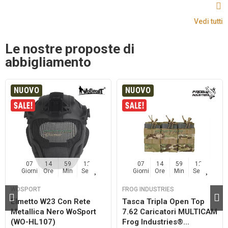
Vedi tutti
Le nostre proposte di
abbigliamento
NUOVO
NUOVO
07
14
59
11
07
14
59
11
Giorni
Ore
Min
Sec
Giorni
Ore
Min
Sec
WOSPORT
FROG INDUSTRIES
Elmetto W23 Con Rete
Tasca Tripla Open Top
Metallica Nero WoSport
7.62 Caricatori MULTICAM
(WO-HL107)
Frog Industries®...