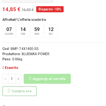
14,85 €
Risparmi -10%
16,50 €
Affrettati! L'offerta scade tra
07
14
59
11
GIORNI
ORE
MIN
SEC
Cod:
BMP-7.4X1400-SS
Produttore:
BLUEMAX-POWER
Peso:
0.06kg
Esaurito
Aggiungi al carrello
Compra ora