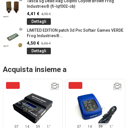
Tasca Sg Dead Rag Colpito Coyote Brown Frog
Industries® (fi-lqf002-cb)
4,41 €
4,90 €
Dettagli
LIMITED EDITION patch 3d Pvc Softair Games VERDE
Frog Industries®...
4,50 €
5,00 €
Dettagli
Acquista insieme a
07
14
59
11
07
14
59
11