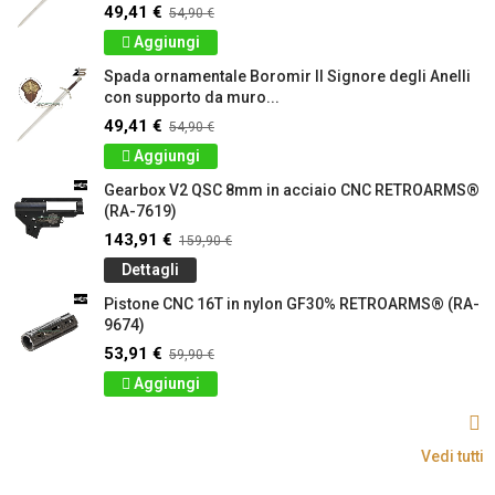
49,41 €
54,90 €
Aggiungi
Spada ornamentale Boromir Il Signore degli Anelli
con supporto da muro...
49,41 €
54,90 €
Aggiungi
Gearbox V2 QSC 8mm in acciaio CNC RETROARMS®
(RA-7619)
143,91 €
159,90 €
Dettagli
Pistone CNC 16T in nylon GF30% RETROARMS® (RA-
9674)
53,91 €
59,90 €
Aggiungi
Vedi tutti