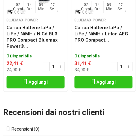
07
14
59
11
07
14
59
11
Giorni
Ore
Min
Sec
Giorni
Ore
Min
Sec
BLUEMAX-POWER
BLUEMAX-POWER
Carica Batterie LiPo /
Carica Batterie LiPo /
LiFe / NiMH / NiCd BL3
LiFe / NiMH / Li-Ion AEG
PRO Compact Bluemax-
PRO Compact...
Power®...
Disponibile
Disponibile
22,41 €
31,41 €
24,90 €
34,90 €
Aggiungi
Aggiungi
Recensioni dai nostri clienti
Recensioni (0)