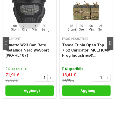
08
20
06
25
08
20
06
25
Giorni
Ore
Min
Sec
Giorni
Ore
Min
Sec
WOSPORT
FROG INDUSTRIES
Elmetto W23 Con Rete
Tasca Tripla Open Top
Metallica Nero WoSport
7.62 Caricatori MULTICAM
(WO-HL107)
Frog Industries®...
Disponibile
Disponibile
71,91 €
13,41 €
79,90 €
14,90 €
Aggiungi
Aggiungi