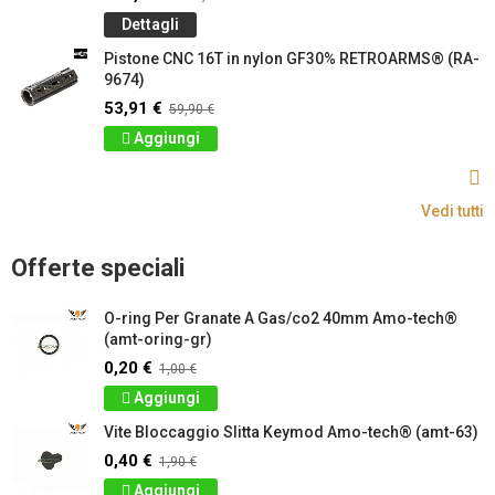
Dettagli
Pistone CNC 16T in nylon GF30% RETROARMS® (RA-
9674)
53,91 €
59,90 €
Aggiungi
Vedi tutti
Offerte speciali
O-ring Per Granate A Gas/co2 40mm Amo-tech®
(amt-oring-gr)
0,20 €
1,00 €
Aggiungi
Vite Bloccaggio Slitta Keymod Amo-tech® (amt-63)
0,40 €
1,90 €
Aggiungi