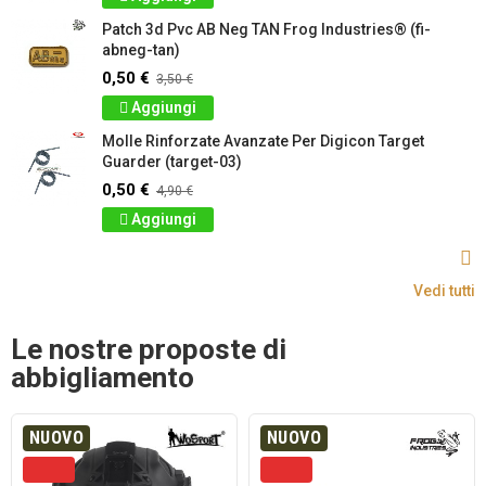
Patch 3d Pvc AB Neg TAN Frog Industries® (fi-
abneg-tan)
0,50 €
3,50 €
Aggiungi
Molle Rinforzate Avanzate Per Digicon Target
Guarder (target-03)
0,50 €
4,90 €
Aggiungi
Vedi tutti
Le nostre proposte di
abbigliamento
NUOVO
NUOVO