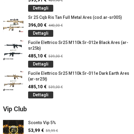
395,91 €
439,90 €
Dettagli
Sr 25 Cqb Ris Tan Full Metal Ares (cod.ar-sr005)
396,00 €
440,00 €
Dettagli
Fucile Elettrico Sr25 M110k Sr-012e Black Ares (ar-
sr25b)
485,10 €
539,00 €
Dettagli
Fucile Elettrico Sr25 M110k Sr-011e Dark Earth Ares
(ar-sr25t)
485,10 €
539,00 €
Dettagli
Vip Club
Sconto Vip 5%
53,99 €
59,99 €