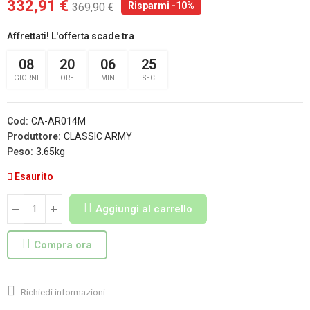
332,91 €
Risparmi -10%
369,90 €
Affrettati! L'offerta scade tra
08
20
06
25
GIORNI
ORE
MIN
SEC
Cod:
CA-AR014M
Produttore:
CLASSIC ARMY
Peso:
3.65kg
Esaurito
Aggiungi al carrello
Compra ora
Richiedi informazioni