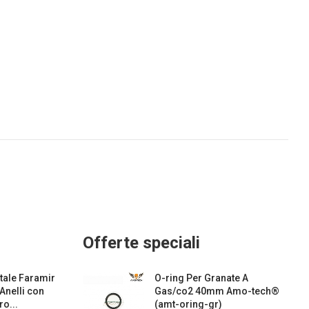
Offerte speciali
ale Faramir
O-ring Per Granate A
 Anelli con
Gas/co2 40mm Amo-tech®
o...
(amt-oring-gr)