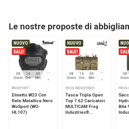
Le nostre proposte di abbigli
NUOVO
NUOVO
NU
08
14
09
29
08
14
09
29
08
Giorni
Ore
Min
Sec
Giorni
Ore
Min
Sec
Giorn
WOSPORT
FROG INDUSTRIES
FROG 
Elmetto W23 Con
Tasca Tripla Open
Sacc
Rete Metallica Nero
Top 7.62 Caricatori
Hydr
a
WoSport (WO-
MULTICAM Frog
Bite
HL107)
Industries®...
Indus