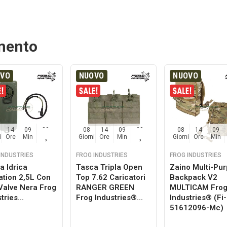
amento
OVO
NUOVO
NUOVO
14
09
29
08
14
09
29
08
14
09
i
Ore
Min
Sec
Giorni
Ore
Min
Sec
Giorni
Ore
Min
INDUSTRIES
FROG INDUSTRIES
FROG INDUSTRIES
a Idrica
Tasca Tripla Open
Zaino Multi-Pu
ation 2,5L Con
Top 7.62 Caricatori
Backpack V2
 Valve Nera Frog
RANGER GREEN
MULTICAM Fro
tries...
Frog Industries®...
Industries® (fi-
51612096-Mc)