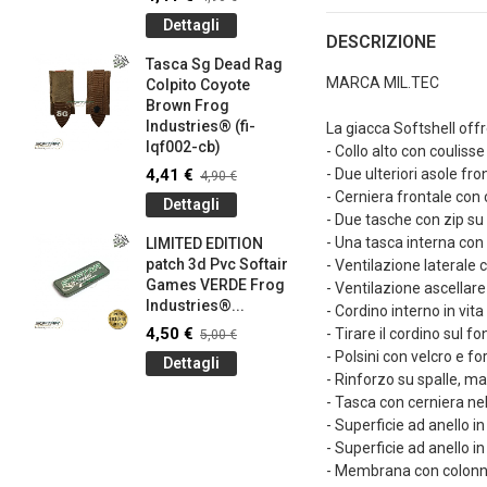
145-bk)
Dettagli
4,41 €
4
DESCRIZIONE
Tasca Sg Dead Rag
Dettag
MARCA MIL.TEC
Colpito Coyote
Brown Frog
Braccial
Industries® (fi-
Silicone
La giacca Softshell offr
lqf002-cb)
Olive Dr
- Collo alto con coulisse 
Industrie
4,41 €
- Due ulteriori asole fr
4,90 €
0,90 €
- Cerniera frontale con
1
Dettagli
- Due tasche con zip su 
Dettag
- Una tasca interna con 
LIMITED EDITION
patch 3d Pvc Softair
Braccial
- Ventilazione laterale 
Games VERDE Frog
Silicone
- Ventilazione ascellare
g
Industries®...
Coyote 
- Cordino interno in vi
Industrie
4,50 €
- Tirare il cordino sul 
5,00 €
0,90 €
- Polsini con velcro e for
1
Dettagli
- Rinforzo su spalle, m
Dettag
- Tasca con cerniera nel
- Superficie ad anello 
- Superficie ad anello i
- Membrana con colonn