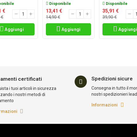
onibile
Disponibile
Disponibile
1 €
13,41 €
35,91 €
 €
14,90 €
39,90 €
Aggiungi
Aggiungi
Aggiung
Spedizioni sicure
amenti certificati
Consegna in tutto il mo
sta i tuoi articoli in sicurezza
nostri spedizionieri lea
zzando i nostri metodi di
amento
Informazioni
rmazioni