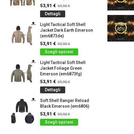
53,91 €
59,90 €
Dettagli
Light Tactical Soft Shell
Jacket Dark Earth Emerson
(em6873de)
53,91 €
59,90 €
Scegli opzioni
Light Tactical Soft Shell
Jacket Foliage Green
Emerson (em6873fg)
53,91 €
59,90 €
Dettagli
Soft Shell Ranger Reload
Black Emerson (em6806)
53,91 €
59,90 €
Scegli opzioni