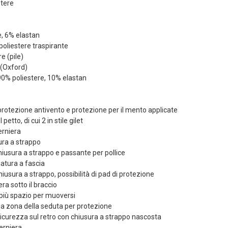
stere
e, 6% elastan
poliestere traspirante
e (pile)
 (Oxford)
 90% poliestere, 10% elastan
 protezione antivento e protezione per il mento applicate
petto, di cui 2 in stile gilet
erniera
ura a strappo
 chiusura a strappo e passante per pollice
ciatura a fascia
iusura a strappo, possibilità di pad di protezione
ra sotto il braccio
r più spazio per muoversi
lla zona della seduta per protezione
i sicurezza sul retro con chiusura a strappo nascosta
erniera