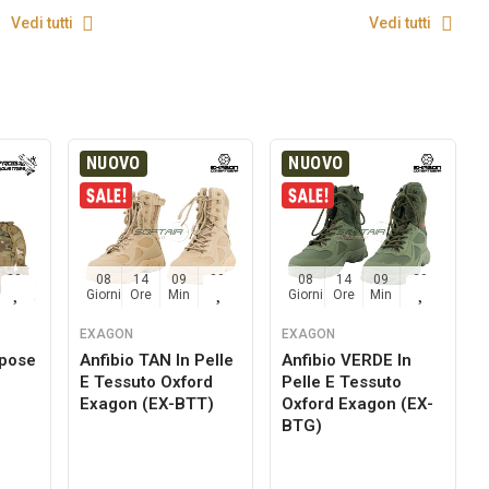
Vedi tutti
Vedi tutti
NUOVO
NUOVO
29
08
14
09
29
08
14
09
29
Sec
Giorni
Ore
Min
Sec
Giorni
Ore
Min
Sec
EXAGON
EXAGON
rpose
Anfibio TAN In Pelle
Anfibio VERDE In
E Tessuto Oxford
Pelle E Tessuto
g
Exagon (EX-BTT)
Oxford Exagon (EX-
BTG)