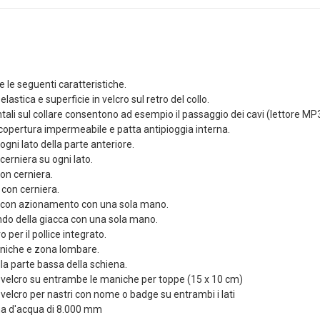
Dettagli
,90 €
Tasca Sg Dead Rag
li
Colpito Coyote
etto Sg
Brown Frog
 Da Polso
Industries® (fi-
e le seguenti caratteristiche.
ab Frog
lqf002-cb)
elastica e superficie in velcro sul retro del collo.
s®...
ontali sul collare consentono ad esempio il passaggio dei cavi (lettore MP3
4,41 €
4,90 €
 copertura impermeabile e patta antipioggia interna.
,00 €
Dettagli
ogni lato della parte anteriore.
li
cerniera su ogni lato.
LIMITED EDITION
etto Sg
patch 3d Pvc Softair
con cerniera.
 Da Polso
Games VERDE Frog
 con cerniera.
Brown Frog
Industries®...
ta con azionamento con una sola mano.
s®...
4,50 €
fondo della giacca con una sola mano.
5,00 €
o per il pollice integrato.
,00 €
Dettagli
aniche e zona lombare.
li
la parte bassa della schiena.
in velcro su entrambe le maniche per toppe (15 x 10 cm)
n velcro per nastri con nome o badge su entrambi i lati
a d'acqua di 8.000 mm