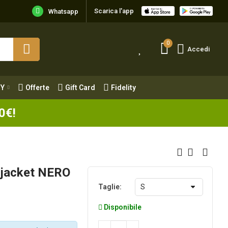
Scarica l'app
Y
Offerte
Gift Card
Fidelity
Whatsapp
0
Accedi
Y
Offerte
Gift Card
Fidelity
0€!
l jacket NERO
Taglie
Disponibile