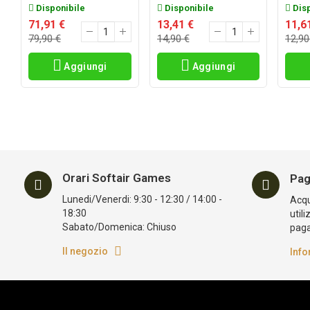
Disponibile
Disponibile
Disp
71,91 €
13,41 €
11,6
79,90 €
14,90 €
12,90
Aggiungi
Aggiungi
Orari Softair Games
Pag
Lunedi/Venerdi: 9:30 - 12:30 / 14:00 -
Acqui
18:30
utili
Sabato/Domenica: Chiuso
pag
Il negozio
Info