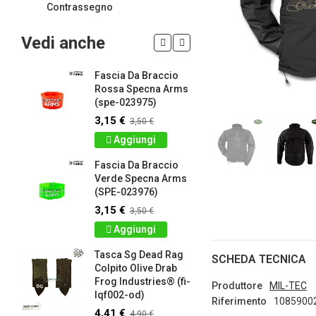
Contrassegno
Vedi anche
Fascia Da Braccio
LIMITED 
ir
Rossa Specna Arms
patch 3d 
(spe-023975)
Games 
.
Frog Ind
3,15 €
3,50 €
4,50 €
5
Aggiungi
Dettag
Fascia Da Braccio
ag
Verde Specna Arms
Panno S
(SPE-023976)
Colpito 
Industrie
3,15 €
3,50 €
lq2402-r
Aggiungi
2,61 €
2
Tasca Sg Dead Rag
Dettag
SCHEDA TECNICA
Colpito Olive Drab
Frog Industries® (fi-
Portachi
Produttore
MIL-TEC
lqf002-od)
apribott
Riferimento
1085900
-
d.c. tact
4,41 €
4,90 €