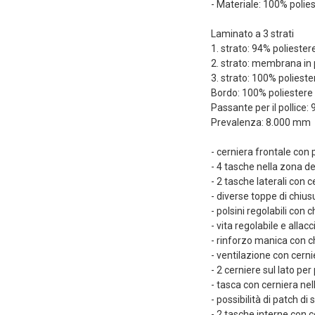
- Materiale: 100% polie
Laminato a 3 strati
1. strato: 94% poliester
2. strato: membrana in 
3. strato: 100% poliester
Bordo: 100% poliestere
Passante per il pollice:
Prevalenza: 8.000 mm
- cerniera frontale con
- 4 tasche nella zona del 
- 2 tasche laterali con c
- diverse toppe di chius
- polsini regolabili con
- vita regolabile e allac
- rinforzo manica con ch
- ventilazione con cernie
- 2 cerniere sul lato pe
- tasca con cerniera ne
- possibilità di patch d
- 2 tasche interne con c