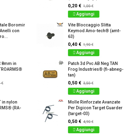
0,20 €
1,00 €
Aggiungi
tale Boromir
Vite Bloccaggio Slitta
 Anelli con
Keymod Amo-tech® (amt-
o...
63)
0,40 €
1,90 €
Aggiungi
C 8mm in
Patch 3d Pvc AB Neg TAN
RETROARMS®
Frog Industries® (fi-abneg-
tan)
0,50 €
 €
3,50 €
Aggiungi
 in nylon
Molle Rinforzate Avanzate
RMS® (RA-
Per Digicon Target Guarder
(target-03)
0,50 €
4,90 €
Aggiungi