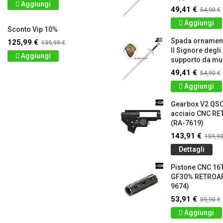
Aggiungi
49,41 €
54,90 €
Aggiungi
Sconto Vip 10%
Spada ornamen
125,99 €
139,99 €
Il Signore degli
Aggiungi
supporto da mur
49,41 €
54,90 €
Aggiungi
Gearbox V2 QS
acciaio CNC 
(RA-7619)
143,91 €
159,90
Dettagli
Pistone CNC 16T
GF30% RETROA
9674)
53,91 €
59,90 €
Aggiungi