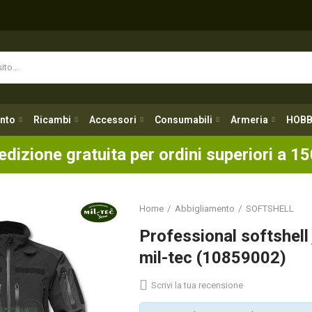
nto
Ricambi
Accessori
Consumabili
Armeria
HOBB
nto
Ricambi
Accessori
Consumabili
Armeria
HOBB
edizione gratuita per ordini superiori a 15
Home
Abbigliamento
SOFTSHELL
Professional softshel
mil-tec (10859002)
Scrivi la tua recensione