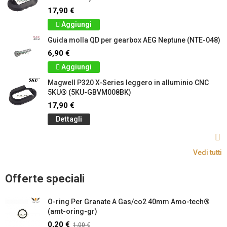
17,90 €
Aggiungi
Guida molla QD per gearbox AEG Neptune (NTE-048)
6,90 €
Aggiungi
Magwell P320 X-Series leggero in alluminio CNC
5KU® (5KU-GBVM008BK)
17,90 €
Dettagli
Vedi tutti
Offerte speciali
O-ring Per Granate A Gas/co2 40mm Amo-tech®
(amt-oring-gr)
0,20 €
1,00 €