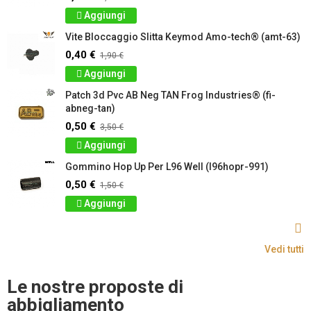
Aggiungi
Vite Bloccaggio Slitta Keymod Amo-tech® (amt-63)
0,40 €
1,90 €
Aggiungi
Patch 3d Pvc AB Neg TAN Frog Industries® (fi-
abneg-tan)
0,50 €
3,50 €
Aggiungi
Gommino Hop Up Per L96 Well (l96hopr-991)
0,50 €
1,50 €
Aggiungi
Vedi tutti
Le nostre proposte di
abbigliamento