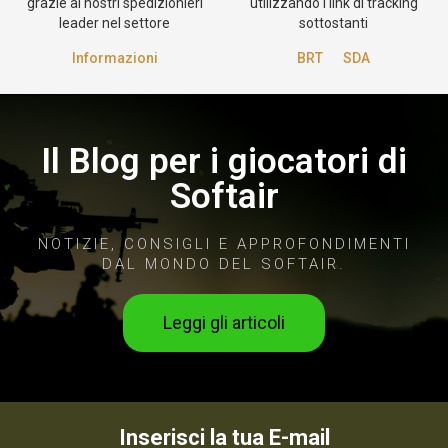
grazie ai nostri spedizionieri
utilizzando i link di tracking
leader nel settore
sottostanti
Informazioni
BRT
SDA
Il Blog per i giocatori di
Softair
NOTIZIE, CONSIGLI E APPROFONDIMENTI
DAL MONDO DEL SOFTAIR.
Leggi gli articoli
Inserisci la tua E-mail