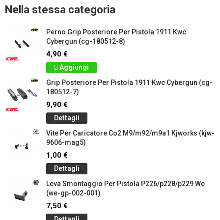
Nella stessa categoria
Perno Grip Posteriore Per Pistola 1911 Kwc
Cybergun (cg-180512-8)
4,90 €
Aggiungi
Grip Posteriore Per Pistola 1911 Kwc Cybergun (cg-
180512-7)
9,90 €
Dettagli
Vite Per Caricatore Co2 M9/m92/m9a1 Kjworks (kjw-
9606-mag5)
1,00 €
Dettagli
Leva Smontaggio Per Pistola P226/p228/p229 We
(we-gp-002-001)
7,50 €
Dettagli