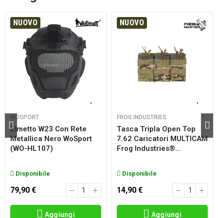
NUOVO
NUOVO
WOSPORT
FROG INDUSTRIES
Elmetto W23 Con Rete
Tasca Tripla Open Top
Metallica Nero WoSport
7.62 Caricatori MULTICAM
(WO-HL107)
Frog Industries®...
Disponibile
Disponibile
79,90 €
14,90 €
Aggiungi
Aggiungi