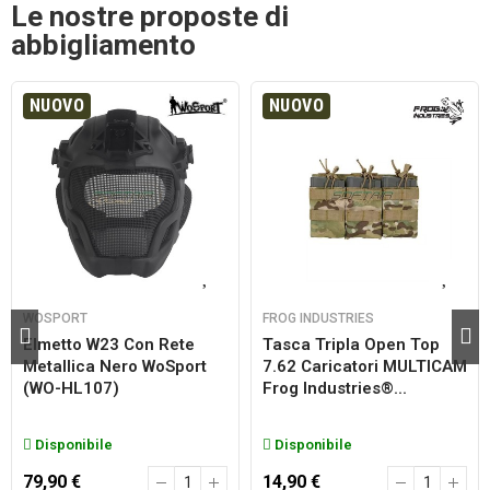
Le nostre proposte di
abbigliamento
NUOVO
NUOVO
WOSPORT
FROG INDUSTRIES
Elmetto W23 Con Rete
Tasca Tripla Open Top
Metallica Nero WoSport
7.62 Caricatori MULTICAM
(WO-HL107)
Frog Industries®...
Disponibile
Disponibile
79,90 €
14,90 €