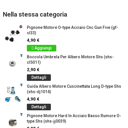
Nella stessa categoria
Pignone Motore O-type Acciaio Cnc Gun Five (gf-
cl33)
4,90 €
Aggiungi
Boccola Umbrela Per Albero Motore Shs (shs-
cl5011)
2,90 €
Dettagli
Guida Albero Motore Cuscinettata Long D-type Shs
(shs-dj1014)
4,90 €
Dettagli
Pignone Motore Hard In Acciaio Basso Rumore O-
type Shs (shs-jj0039)