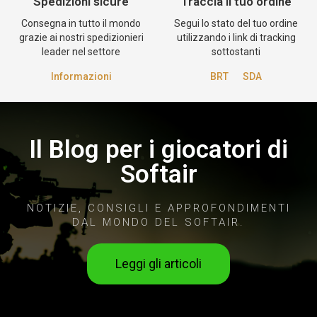
Spedizioni sicure
Traccia il tuo ordine
Consegna in tutto il mondo
Segui lo stato del tuo ordine
grazie ai nostri spedizionieri
utilizzando i link di tracking
leader nel settore
sottostanti
Informazioni
BRT
SDA
Il Blog per i giocatori di
Softair
NOTIZIE, CONSIGLI E APPROFONDIMENTI
DAL MONDO DEL SOFTAIR.
Leggi gli articoli