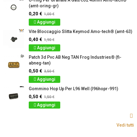
O-ring Per Granate A Gas/co2 40mm Amo-tech®
(amt-oring-gr)
0,20 €
1,00 €
Aggiungi
Vite Bloccaggio Slitta Keymod Amo-tech® (amt-63)
0,40 €
1,90 €
Aggiungi
Patch 3d Pvc AB Neg TAN Frog Industries® (fi-
abneg-tan)
0,50 €
3,50 €
Aggiungi
Gommino Hop Up Per L96 Well (l96hopr-991)
0,50 €
1,50 €
Aggiungi
Vedi tutti