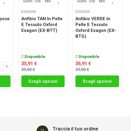
Sec
Giorni
Ore
Min
Sec
Giorni
Ore
Min
Sec
EXAGON
EXAGON
rpose
Anfibio TAN In Pelle
Anfibio VERDE In
E Tessuto Oxford
Pelle E Tessuto
g
Exagon (EX-BTT)
Oxford Exagon (EX-
BTG)
Disponibile
Disponibile
35,91 €
35,91 €
39,90 €
39,90 €
i
Scegli opzioni
Scegli opzioni
Traccia il tuo ordine