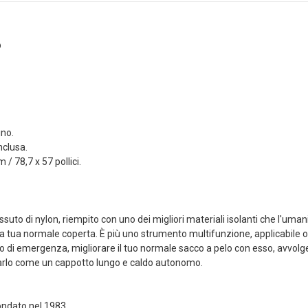
Dettagli
Tasca Sg Dead Rag
li
®
Colpito Coyote
etto Sg
Brown Frog
 Da Polso
Industries® (fi-
ab Frog
lqf002-cb)
s®...
4,90 €
Dettagli
no.
li
nclusa.
LIMITED EDITION
/ 78,7 x 57 pollici.
etto Sg
patch 3d Pvc Softair
 Da Polso
Games VERDE Frog
Brown Frog
Industries®...
s®...
5,00 €
tessuto di nylon, riempito con uno dei migliori materiali isolanti che l'
Dettagli
 tua normale coperta. È più uno strumento multifunzione, applicabile o
li
o di emergenza, migliorare il tuo normale sacco a pelo con esso, avvol
rlo come un cappotto lungo e caldo autonomo.
ondato nel 1983.