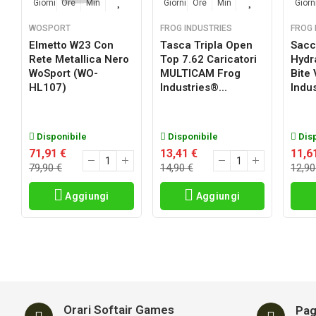
Giorni
Ore
Min
Sec
Giorni
Ore
Min
Sec
Giorn
WOSPORT
FROG INDUSTRIES
FROG 
Elmetto W23 Con
Tasca Tripla Open
Sacc
Rete Metallica Nero
Top 7.62 Caricatori
Hydr
a
WoSport (WO-
MULTICAM Frog
Bite
HL107)
Industries®...
Indus
Disponibile
Disponibile
Disp
71,91 €
13,41 €
11,6
79,90 €
14,90 €
12,90
Aggiungi
Aggiungi
Orari Softair Games
Pag