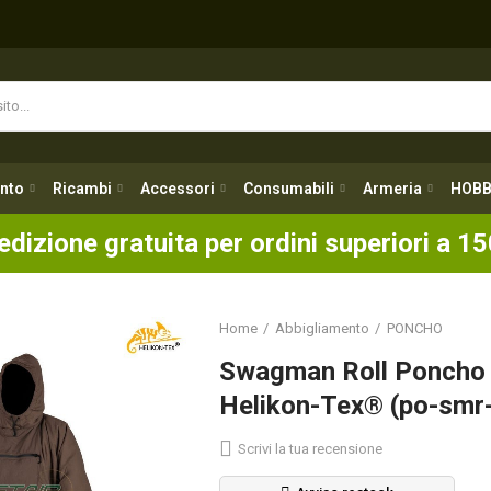
nto
Ricambi
Accessori
Consumabili
Armeria
HOBB
nto
Ricambi
Accessori
Consumabili
Armeria
HOBB
edizione gratuita per ordini superiori a 15
Home
Abbigliamento
PONCHO
Swagman Roll Poncho 
Helikon-Tex® (po-smr-
Scrivi la tua recensione