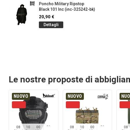
Poncho Military Ripstop
Black 101 Inc (inc-325242-bk)
20,90 €
Dettagli
Le nostre proposte di abbigli
NUOVO
NUOVO
NU
08
10
00
57
08
10
00
57
08