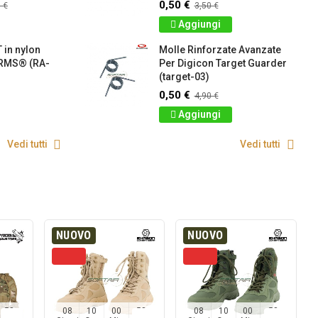
0,50 €
 €
3,50 €
Aggiungi
 in nylon
Molle Rinforzate Avanzate
RMS® (RA-
Per Digicon Target Guarder
(target-03)
0,50 €
4,90 €
Aggiungi
Vedi tutti
Vedi tutti
NUOVO
NUOVO
57
08
10
00
57
08
10
00
57