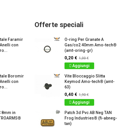
Offerte speciali
ale Faramir
O-ring Per Granate A
 Anelli con
Gas/co2 40mm Amo-tech®
o...
(amt-oring-gr)
0,20 €
1,00 €
Aggiungi
tale Boromir
Vite Bloccaggio Slitta
 Anelli con
Keymod Amo-tech® (amt-
o...
63)
0,40 €
1,90 €
Aggiungi
C 8mm in
Patch 3d Pvc AB Neg TAN
RETROARMS®
Frog Industries® (fi-abneg-
tan)