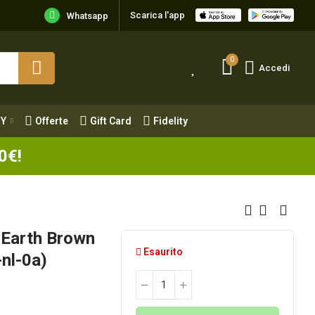
Scarica l'app
Y
Offerte
Gift Card
Fidelity
Whatsapp
0
Accedi
Y
Offerte
Gift Card
Fidelity
0€!
Earth Brown
Esaurito
nl-0a)