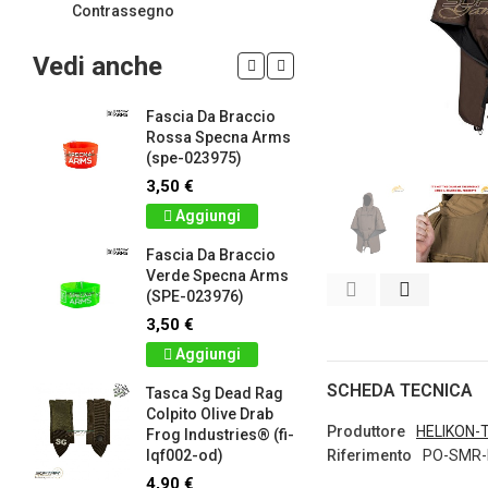
Contrassegno
Vedi anche
Fascia Da Braccio
LIMITED 
ir
Rossa Specna Arms
patch 3d 
(spe-023975)
Games 
.
Frog Ind
3,50 €
5,00 €
Aggiungi
Dettag
Fascia Da Braccio
ag
Verde Specna Arms
Panno S
(SPE-023976)
Colpito 
Industrie
3,50 €
lq2402-r
Aggiungi
2,90 €
SCHEDA TECNICA
Tasca Sg Dead Rag
Dettag
Colpito Olive Drab
Produttore
HELIKON-
Frog Industries® (fi-
Portachi
lqf002-od)
Riferimento
PO-SMR-
apribott
-
d.c. tact
4,90 €