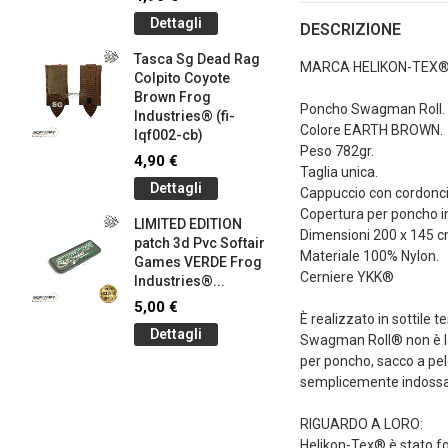
145-bk)
Dettagli
DESCRIZIONE
4,90 €
Tasca Sg Dead Rag
Dettag
MARCA HELIKON-TEX
Colpito Coyote
Brown Frog
Braccial
Poncho Swagman Roll.
Industries® (fi-
Silicone
Colore EARTH BROWN.
lqf002-cb)
Olive Dr
Peso 782gr.
Industrie
4,90 €
Taglia unica.
1,00 €
Dettagli
Cappuccio con cordonci
Dettag
Copertura per poncho i
LIMITED EDITION
Dimensioni 200 x 145 cm 
patch 3d Pvc Softair
Braccial
Materiale 100% Nylon.
Games VERDE Frog
Silicone
Cerniere YKK®
g
Industries®...
Coyote 
Industrie
5,00 €
È realizzato in sottile 
1,00 €
Dettagli
Swagman Roll® non è la
Dettag
per poncho, sacco a pel
semplicemente indossa
RIGUARDO A LORO:
Helikon-Tex® è stato f