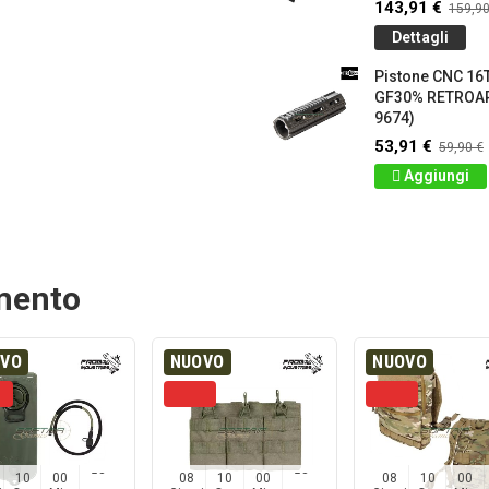
143,91 €
159,90
Dettagli
Pistone CNC 16T
GF30% RETROA
9674)
53,91 €
59,90 €
Aggiungi
amento
OVO
NUOVO
NUOVO
10
00
57
08
10
00
57
08
10
00