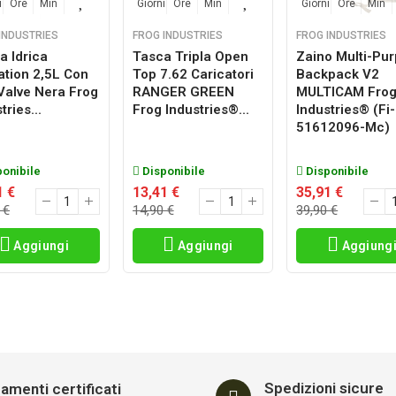
i
Ore
Min
Sec
Giorni
Ore
Min
Sec
Giorni
Ore
Min
INDUSTRIES
FROG INDUSTRIES
FROG INDUSTRIES
a Idrica
Tasca Tripla Open
Zaino Multi-Pu
ation 2,5L Con
Top 7.62 Caricatori
Backpack V2
 Valve Nera Frog
RANGER GREEN
MULTICAM Fro
tries...
Frog Industries®...
Industries® (fi-
51612096-Mc)
onibile
Disponibile
Disponibile
1 €
13,41 €
35,91 €
 €
14,90 €
39,90 €
Aggiungi
Aggiungi
Aggiung
Spedizioni sicure
amenti certificati