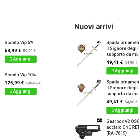
Nuovi arrivi
Sconto Vip 5%
Spada ornament
Il Signore degli
53,99 €
59,99 €
supporto da mur
Aggiungi
49,41 €
54,90 €
Aggiungi
Sconto Vip 10%
Spada ornamen
125,99 €
139,99 €
Il Signore degli
Aggiungi
supporto da mur
49,41 €
54,90 €
Aggiungi
Gearbox V2 QS
acciaio CNC 
(RA-7619)