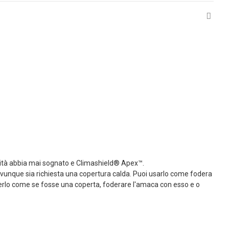
umanità abbia mai sognato e Climashield® Apex™.
vunque sia richiesta una copertura calda. Puoi usarlo come fodera
gerlo come se fosse una coperta, foderare l'amaca con esso e o