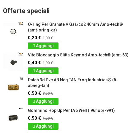
Offerte speciali
O-ring Per Granate A Gas/co2 40mm Amo-tech®
(amt-oring-gr)
0,20 €
1,00 €
Aggiungi
Vite Bloccaggio Slitta Keymod Amo-tech® (amt-63)
0,40 €
1,90 €
Aggiungi
Patch 3d Pvc AB Neg TAN Frog Industries® (fi-
abneg-tan)
0,50 €
3,50 €
Aggiungi
Gommino Hop Up Per L96 Well (l96hopr-991)
0,50 €
1,50 €
Aggiungi