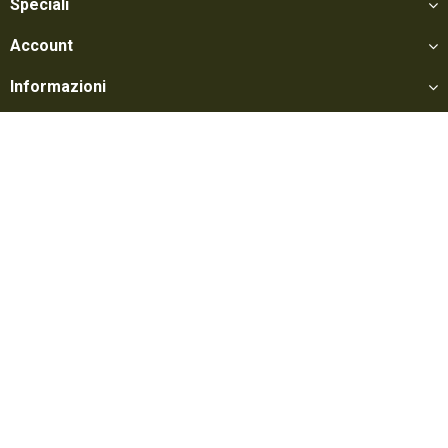
Speciali
Account
Informazioni
Utili
Social
Softair Games S.r.l. -
Via Lorenzo Tabellione, 13 - 47891 Falciano - Zona
Produttiva Rovereta (RSM) Tel. 0549 906075 - E-mail:
info@softairgames.net
C.O.E. SM 22326 - Autorizzazione E-commerce N° 339 del 24/08/2015