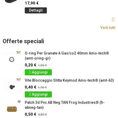
17,90 €
Dettagli
Vedi tutti
Offerte speciali
O-ring Per Granate A Gas/co2 40mm Amo-tech®
(amt-oring-gr)
0,20 €
1,00 €
Aggiungi
Vite Bloccaggio Slitta Keymod Amo-tech® (amt-63)
0,40 €
1,90 €
Aggiungi
Patch 3d Pvc AB Neg TAN Frog Industries® (fi-
abneg-tan)
0,50 €
3,50 €