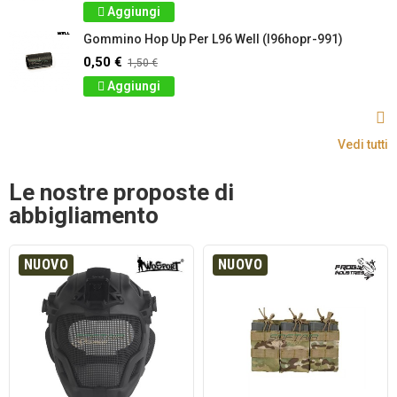
Aggiungi
Gommino Hop Up Per L96 Well (l96hopr-991)
0,50 €
1,50 €
Aggiungi
Vedi tutti
Le nostre proposte di
abbigliamento
NUOVO
NUOVO