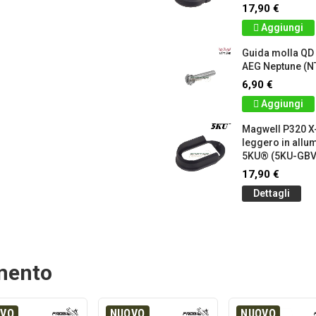
17,90 €
Aggiungi
Guida molla QD
AEG Neptune (N
6,90 €
Aggiungi
Magwell P320 X
leggero in allu
5KU® (5KU-GB
17,90 €
Dettagli
amento
OVO
NUOVO
NUOVO