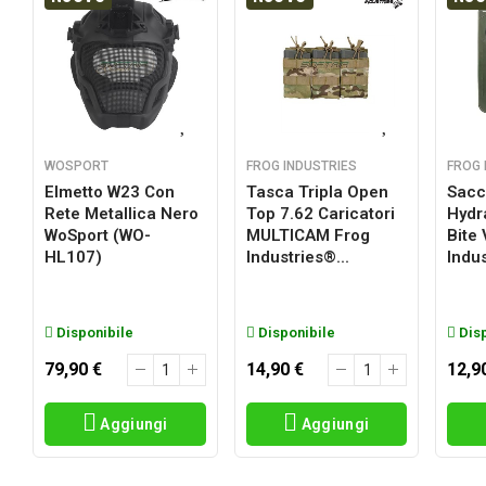
WOSPORT
FROG INDUSTRIES
FROG 
Elmetto W23 Con
Tasca Tripla Open
Sacc
Rete Metallica Nero
Top 7.62 Caricatori
Hydr
a
WoSport (WO-
MULTICAM Frog
Bite
HL107)
Industries®...
Indus
Disponibile
Disponibile
Disp
79,90 €
14,90 €
12,9
Aggiungi
Aggiungi