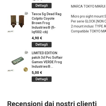
145-bk)
Dettagli
MARCA TOKYO MARUI
4,90 €
Tasca Sg Dead Rag
Dettag
Micro pro sight mount 
Colpito Coyote
Per serie GLOCK (NON 
Brown Frog
Braccial
2 mount inclusi: TYPE 
Industries® (fi-
Silicone
Compatibile TOKYO MAR
lqf002-cb)
Olive Dr
Industrie
4,90 €
1,00 €
Dettagli
Dettag
LIMITED EDITION
patch 3d Pvc Softair
Braccial
Games VERDE Frog
Silicone
g
Industries®...
Coyote 
Industrie
5,00 €
1,00 €
Dettagli
Dettag
Recensioni dai nostri clienti