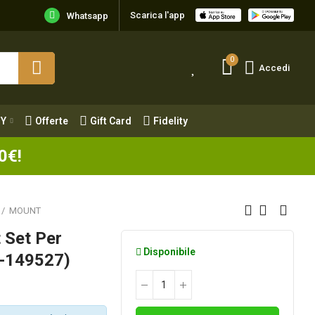
Scarica l'app
Y
Offerte
Gift Card
Fidelity
Whatsapp
0
Accedi
Y
Offerte
Gift Card
Fidelity
0€!
MOUNT
 Set Per
Disponibile
m-149527)