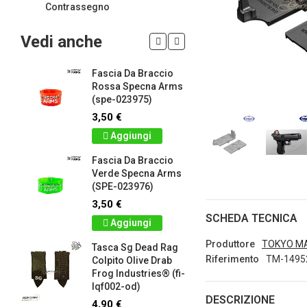
Contrassegno
Vedi anche
Fascia Da Braccio
LIMITED 
ir
Rossa Specna Arms
patch 3d 
(spe-023975)
Games 
.
Frog Ind
3,50 €
5,00 €
Aggiungi
Dettag
Fascia Da Braccio
ag
Verde Specna Arms
Panno S
(SPE-023976)
Colpito 
Industrie
3,50 €
lq2402-r
SCHEDA TECNICA
Aggiungi
2,90 €
Produttore
TOKYO M
Tasca Sg Dead Rag
Dettag
Riferimento
TM-1495
Colpito Olive Drab
Frog Industries® (fi-
Portachi
lqf002-od)
apribott
DESCRIZIONE
-
d.c. tact
4,90 €