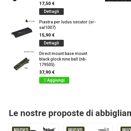
17,50 €
Dettagli
Piastra per ludus secutor (sr-
sal1007)
15,90 €
Dettagli
Direct mount base mount
black glock nine ball (nb-
179505)
37,90 €
Aggiungi
Le nostre proposte di abbigli
NUOVO
NUOVO
NU