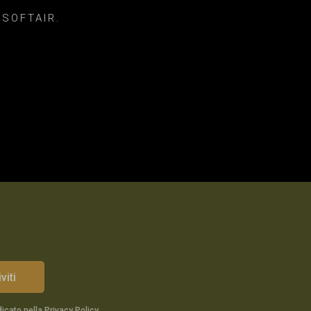
 SOFTAIR.
viti
dicato nella
Privacy Policy