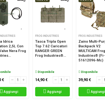
INDUSTRIES
FROG INDUSTRIES
FROG INDUSTRIES
a Idrica
Tasca Tripla Open
Zaino Multi-Pu
ation 2,5L Con
Top 7.62 Caricatori
Backpack V2
 Valve Nera Frog
RANGER GREEN
MULTICAM Fro
tries...
Frog Industries®...
Industries® (fi-
51612096-Mc)
onibile
Disponibile
Disponibile
0 €
14,90 €
39,90 €
Aggiungi
Aggiungi
Aggiung