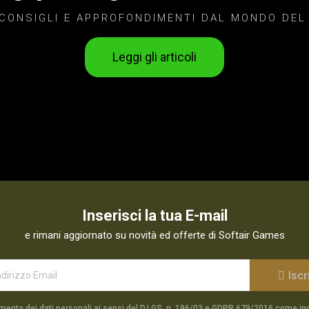
 CONSIGLI E APPROFONDIMENTI DAL MONDO DEL
Leggi gli articoli
Inserisci la tua E-mail
e rimani aggiornato su novità ed offerte di Softair Games
Iscri
mento dei dati personali ai sensi del D.LGS. n. 196/03 e GDPR 679/2016 come in