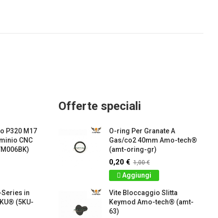
Offerte speciali
io P320 M17
O-ring Per Granate A
uminio CNC
Gas/co2 40mm Amo-tech®
VM006BK)
(amt-oring-gr)
0,20 €
1,00 €
Aggiungi
Series in
Vite Bloccaggio Slitta
5KU® (5KU-
Keymod Amo-tech® (amt-
63)