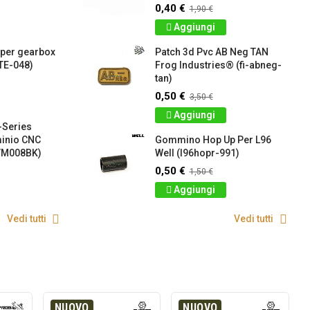
0,40 €
1,90 €
Aggiungi
 per gearbox
Patch 3d Pvc AB Neg TAN
TE-048)
Frog Industries® (fi-abneg-
tan)
0,50 €
3,50 €
Aggiungi
-Series
minio CNC
Gommino Hop Up Per L96
VM008BK)
Well (l96hopr-991)
0,50 €
1,50 €
Aggiungi
Vedi tutti
Vedi tutti
NUOVO
NUOVO