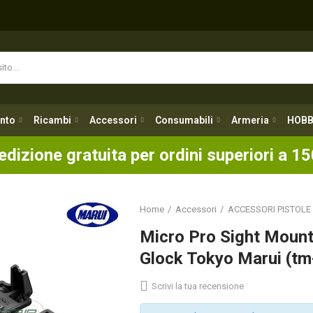
nto
Ricambi
Accessori
Consumabili
Armeria
HOBB
nto
Ricambi
Accessori
Consumabili
Armeria
HOBB
edizione gratuita per ordini superiori a 15
Home
Accessori
ACCESSORI PISTOLE
Micro Pro Sight Mount
Glock Tokyo Marui (t
Scrivi la tua recensione