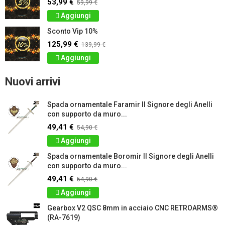
53,99 €
59,99 €
Aggiungi
Sconto Vip 10%
125,99 €
139,99 €
Aggiungi
Nuovi arrivi
Spada ornamentale Faramir Il Signore degli Anelli
con supporto da muro...
49,41 €
54,90 €
Aggiungi
Spada ornamentale Boromir Il Signore degli Anelli
con supporto da muro...
49,41 €
54,90 €
Aggiungi
Gearbox V2 QSC 8mm in acciaio CNC RETROARMS®
(RA-7619)