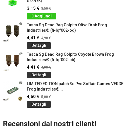
023976)
3,15 €
3,50 €
Aggiungi
Tasca Sg Dead Rag Colpito Olive Drab Frog
Industries® (fi-lqf002-od)
4,41 €
4,90 €
Dettagli
Tasca Sg Dead Rag Colpito Coyote Brown Frog
Industries® (fi-lqf002-cb)
4,41 €
4,90 €
Dettagli
LIMITED EDITION patch 3d Pvc Softair Games VERDE
Frog Industries®...
4,50 €
5,00 €
Dettagli
Recensioni dai nostri clienti