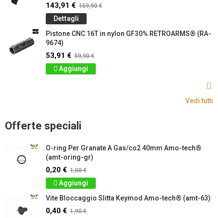
143,91 €
159,90 €
Dettagli
Pistone CNC 16T in nylon GF30% RETROARMS® (RA-
9674)
53,91 €
59,90 €
Aggiungi
Vedi tutti
Offerte speciali
O-ring Per Granate A Gas/co2 40mm Amo-tech®
(amt-oring-gr)
0,20 €
1,00 €
Aggiungi
Vite Bloccaggio Slitta Keymod Amo-tech® (amt-63)
0,40 €
1,90 €