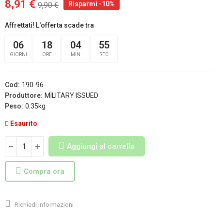
8,91 €
Risparmi -10%
9,90 €
Affrettati! L'offerta scade tra
06
18
04
54
GIORNI
ORE
MIN
SEC
Cod:
190-96
Produttore:
MILITARY ISSUED
Peso:
0.35kg
Esaurito
Aggiungi al carrello
Compra ora
Richiedi informazioni