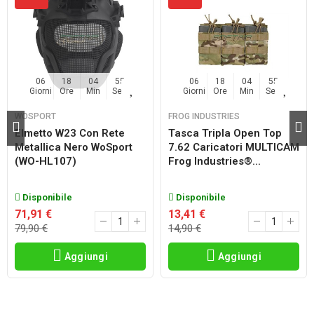
06
18
04
54
06
18
04
54
Giorni
Ore
Min
Sec
Giorni
Ore
Min
Sec
WOSPORT
FROG INDUSTRIES
Elmetto W23 Con Rete
Tasca Tripla Open Top
Metallica Nero WoSport
7.62 Caricatori MULTICAM
(WO-HL107)
Frog Industries®...
Disponibile
Disponibile
71,91 €
13,41 €
79,90 €
14,90 €
Aggiungi
Aggiungi