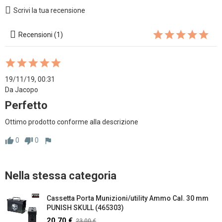
Scrivi la tua recensione
Recensioni (1)
19/11/19, 00:31
Da Jacopo
Perfetto
Ottimo prodotto conforme alla descrizione
0
0
thumb_up
thumb_down
flag
Nella stessa categoria
Cassetta Porta Munizioni/utility Ammo Cal. 30 mm
PUNISH SKULL (465303)
20,70 €
23,00 €