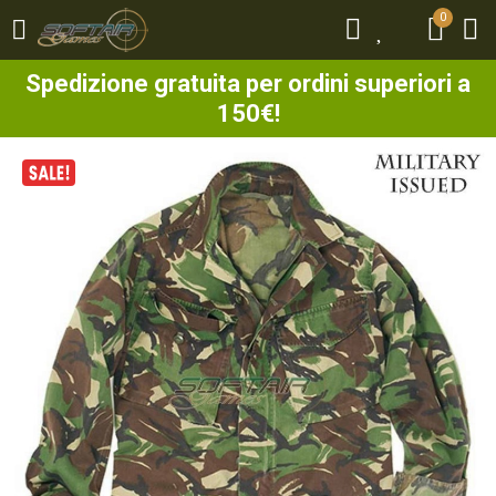
0
0
Spedizione gratuita per ordini superiori a
150€!