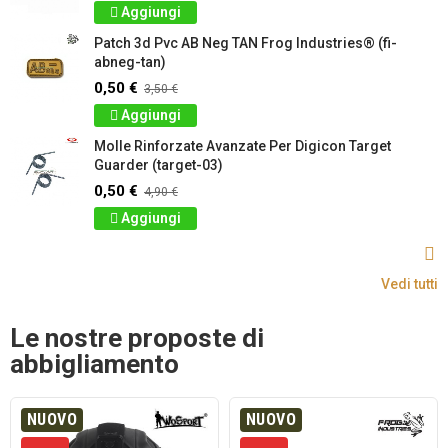
Aggiungi
Patch 3d Pvc AB Neg TAN Frog Industries® (fi-
abneg-tan)
0,50 €
3,50 €
Aggiungi
Molle Rinforzate Avanzate Per Digicon Target
Guarder (target-03)
0,50 €
4,90 €
Aggiungi
Vedi tutti
Le nostre proposte di
abbigliamento
NUOVO
NUOVO