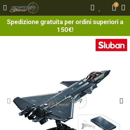
0
0
Spedizione gratuita per ordini superiori a
150€!