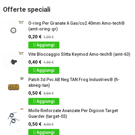
Offerte speciali
O-ring Per Granate A Gas/co2 40mm Amo-tech®
(amt-oring-gr)
0,20 €
1,00 €
Aggiungi
Vite Bloccaggio Slitta Keymod Amo-tech® (amt-63)
0,40 €
1,90 €
Aggiungi
Patch 3d Pvc AB Neg TAN Frog Industries® (fi-
abneg-tan)
0,50 €
3,50 €
Aggiungi
Molle Rinforzate Avanzate Per Digicon Target
Guarder (target-03)
0,50 €
4,90 €
Aggiungi