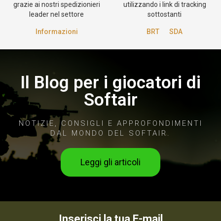
grazie ai nostri spedizionieri
utilizzando i link di tracking
leader nel settore
sottostanti
Informazioni
BRT
SDA
Il Blog per i giocatori di
Softair
NOTIZIE, CONSIGLI E APPROFONDIMENTI
DAL MONDO DEL SOFTAIR.
Leggi gli articoli
Inserisci la tua E-mail