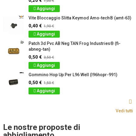
0,20 €
1,00 €
Aggiungi
Vite Bloccaggio Slitta Keymod Amo-tech® (amt-63)
0,40 €
1,90 €
Aggiungi
Patch 3d Pvc AB Neg TAN Frog Industries® (fi-
abneg-tan)
0,50 €
3,50 €
Aggiungi
Gommino Hop Up Per L96 Well (l96hopr-991)
0,50 €
1,50 €
Aggiungi
Vedi tutti
Le nostre proposte di
abbigliamento