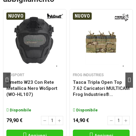
NUOVO
NUOVO
WOSPORT
FROG INDUSTRIES
Elmetto W23 Con Rete
Tasca Tripla Open Top
Metallica Nero WoSport
7.62 Caricatori MULTICAM
(WO-HL107)
Frog Industries®...
Disponibile
Disponibile
79,90 €
14,90 €
Aggiungi
Aggiungi