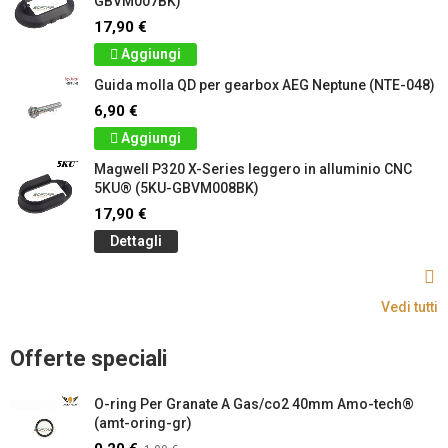
GBVM007BK)
17,90 €
Aggiungi
Guida molla QD per gearbox AEG Neptune (NTE-048)
6,90 €
Aggiungi
Magwell P320 X-Series leggero in alluminio CNC
5KU® (5KU-GBVM008BK)
17,90 €
Dettagli
Vedi tutti
Offerte speciali
O-ring Per Granate A Gas/co2 40mm Amo-tech®
(amt-oring-gr)