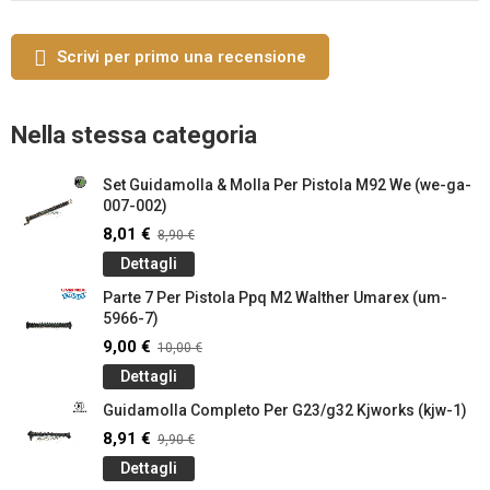
Scrivi per primo una recensione
Nella stessa categoria
Set Guidamolla & Molla Per Pistola M92 We (we-ga-
007-002)
8,01 €
8,90 €
Dettagli
Parte 7 Per Pistola Ppq M2 Walther Umarex (um-
5966-7)
9,00 €
10,00 €
Dettagli
Guidamolla Completo Per G23/g32 Kjworks (kjw-1)
8,91 €
9,90 €
Dettagli