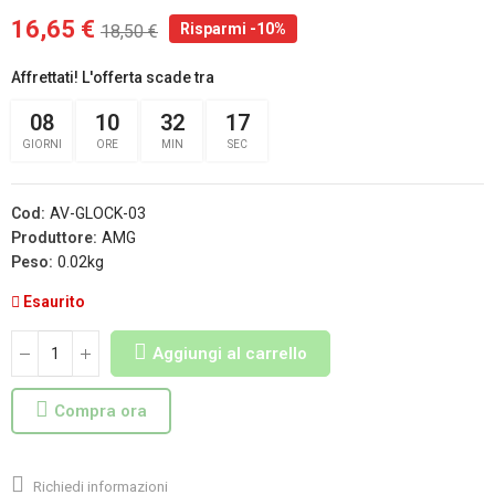
16,65 €
Risparmi -10%
18,50 €
Affrettati! L'offerta scade tra
08
10
32
16
GIORNI
ORE
MIN
SEC
Cod:
AV-GLOCK-03
Produttore:
AMG
Peso:
0.02kg
Esaurito
Aggiungi al carrello
Compra ora
Richiedi informazioni