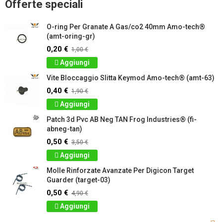
Offerte speciali
O-ring Per Granate A Gas/co2 40mm Amo-tech®
(amt-oring-gr)
0,20 €
1,00 €
Aggiungi
Vite Bloccaggio Slitta Keymod Amo-tech® (amt-63)
0,40 €
1,90 €
Aggiungi
Patch 3d Pvc AB Neg TAN Frog Industries® (fi-
abneg-tan)
0,50 €
3,50 €
Aggiungi
Molle Rinforzate Avanzate Per Digicon Target
Guarder (target-03)
0,50 €
4,90 €
Aggiungi