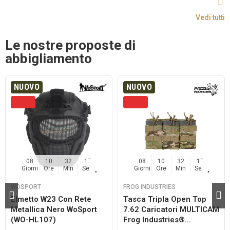
Vedi tutti
Le nostre proposte di
abbigliamento
NUOVO
NUOVO
08
10
32
16
08
10
32
16
Giorni
Ore
Min
Sec
Giorni
Ore
Min
Sec
WOSPORT
FROG INDUSTRIES
Elmetto W23 Con Rete
Tasca Tripla Open Top
Metallica Nero WoSport
7.62 Caricatori MULTICAM
(WO-HL107)
Frog Industries®...