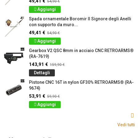
49,41 €
54,90 €
Aggiungi
Spada ornamentale Boromir Il Signore degli Anelli
con supporto da muro...
49,41 €
54,90 €
Aggiungi
Gearbox V2 QSC 8mm in acciaio CNC RETROARMS®
(RA-7619)
143,91 €
159,90 €
Dettagli
Pistone CNC 16T in nylon GF30% RETROARMS® (RA-
9674)
53,91 €
59,90 €
Aggiungi
Vedi tutti