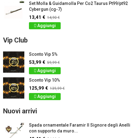
Set Molla & Guidamolla Per Co2 Taurus Pt99/pt92
Cybergun (cg-7)
13,41 €
14,90 €
Aggiungi
Vip Club
Sconto Vip 5%
53,99 €
59,99 €
Aggiungi
Sconto Vip 10%
125,99 €
139,99 €
Aggiungi
Nuovi arrivi
Spada ornamentale Faramir Il Signore degli Anelli
con supporto da muro...