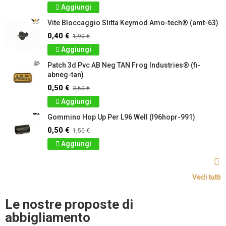
Aggiungi
Vite Bloccaggio Slitta Keymod Amo-tech® (amt-63)
0,40 €
1,90 €
Aggiungi
Patch 3d Pvc AB Neg TAN Frog Industries® (fi-
abneg-tan)
0,50 €
3,50 €
Aggiungi
Gommino Hop Up Per L96 Well (l96hopr-991)
0,50 €
1,50 €
Aggiungi
Vedi tutti
Le nostre proposte di
abbigliamento