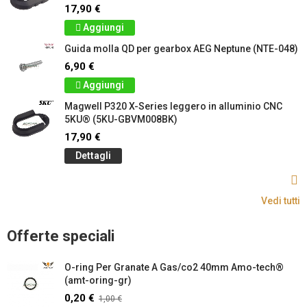
17,90 €
Aggiungi
Guida molla QD per gearbox AEG Neptune (NTE-048)
6,90 €
Aggiungi
Magwell P320 X-Series leggero in alluminio CNC
5KU® (5KU-GBVM008BK)
17,90 €
Dettagli
Vedi tutti
Offerte speciali
O-ring Per Granate A Gas/co2 40mm Amo-tech®
(amt-oring-gr)
0,20 €
1,00 €