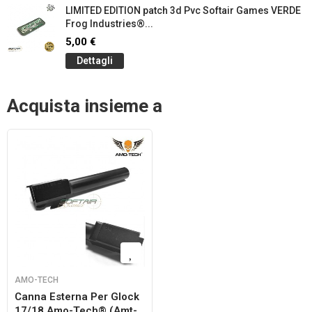
LIMITED EDITION patch 3d Pvc Softair Games VERDE
Frog Industries®...
5,00 €
Dettagli
Acquista insieme a
AMO-TECH
Canna Esterna Per Glock
17/18 Amo-Tech® (amt-