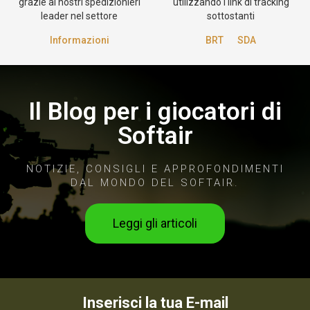
grazie ai nostri spedizionieri
utilizzando i link di tracking
leader nel settore
sottostanti
Informazioni
BRT
SDA
Il Blog per i giocatori di
Softair
NOTIZIE, CONSIGLI E APPROFONDIMENTI
DAL MONDO DEL SOFTAIR.
Leggi gli articoli
Inserisci la tua E-mail