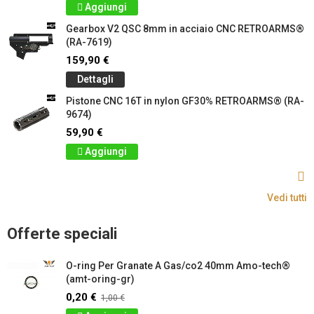
Aggiungi
Gearbox V2 QSC 8mm in acciaio CNC RETROARMS®
(RA-7619)
159,90 €
Dettagli
Pistone CNC 16T in nylon GF30% RETROARMS® (RA-
9674)
59,90 €
Aggiungi
Vedi tutti
Offerte speciali
O-ring Per Granate A Gas/co2 40mm Amo-tech®
(amt-oring-gr)
0,20 €
1,00 €