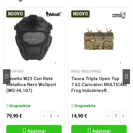
NUOVO
NUOVO
WOSPORT
FROG INDUSTRIES
Elmetto W23 Con Rete
Tasca Tripla Open Top
Metallica Nero WoSport
7.62 Caricatori MULTICAM
(WO-HL107)
Frog Industries®...
Disponibile
Disponibile
79,90 €
14,90 €
Aggiungi
Aggiungi