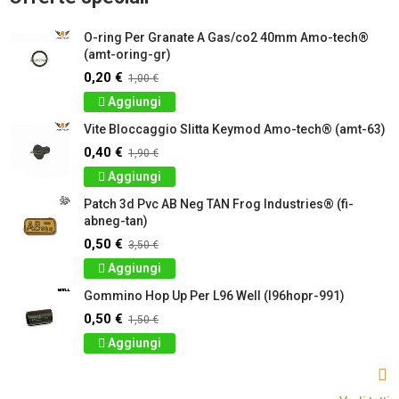
O-ring Per Granate A Gas/co2 40mm Amo-tech®
(amt-oring-gr)
0,20 €
1,00 €
Aggiungi
Vite Bloccaggio Slitta Keymod Amo-tech® (amt-63)
0,40 €
1,90 €
Aggiungi
Patch 3d Pvc AB Neg TAN Frog Industries® (fi-
abneg-tan)
0,50 €
3,50 €
Aggiungi
Gommino Hop Up Per L96 Well (l96hopr-991)
0,50 €
1,50 €
Aggiungi