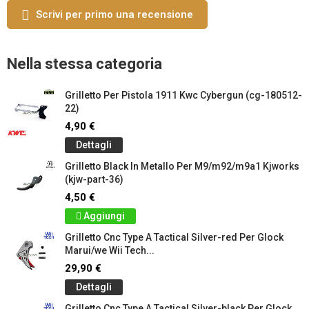
Scrivi per primo una recensione
Nella stessa categoria
Grilletto Per Pistola 1911 Kwc Cybergun (cg-180512-
22)
4,90 €
Dettagli
Grilletto Black In Metallo Per M9/m92/m9a1 Kjworks
(kjw-part-36)
4,50 €
Aggiungi
Grilletto Cnc Type A Tactical Silver-red Per Glock
Marui/we Wii Tech...
29,90 €
Dettagli
Grilletto Cnc Type A Tactical Silver-black Per Glock