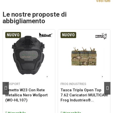
Vedi tutti
Le nostre proposte di
abbigliamento
NUOVO
NUOVO
WOSPORT
FROG INDUSTRIES
Elmetto W23 Con Rete
Tasca Tripla Open Top
Metallica Nero WoSport
7.62 Caricatori MULTICAM
(WO-HL107)
Frog Industries®...