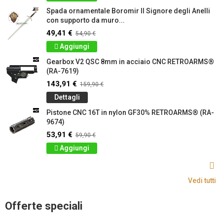
Spada ornamentale Boromir Il Signore degli Anelli
con supporto da muro...
49,41 €
54,90 €
Aggiungi
Gearbox V2 QSC 8mm in acciaio CNC RETROARMS®
(RA-7619)
143,91 €
159,90 €
Dettagli
Pistone CNC 16T in nylon GF30% RETROARMS® (RA-
9674)
53,91 €
59,90 €
Aggiungi
Vedi tutti
Offerte speciali