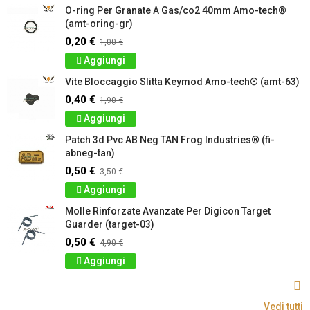
O-ring Per Granate A Gas/co2 40mm Amo-tech®
(amt-oring-gr)
0,20 €
1,00 €
Aggiungi
Vite Bloccaggio Slitta Keymod Amo-tech® (amt-63)
0,40 €
1,90 €
Aggiungi
Patch 3d Pvc AB Neg TAN Frog Industries® (fi-
abneg-tan)
0,50 €
3,50 €
Aggiungi
Molle Rinforzate Avanzate Per Digicon Target
Guarder (target-03)
0,50 €
4,90 €
Aggiungi
Vedi tutti