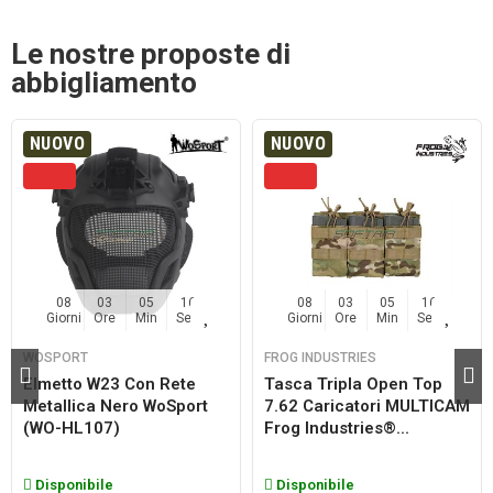
Le nostre proposte di
abbigliamento
NUOVO
NUOVO
08
03
05
16
08
03
05
16
Giorni
Ore
Min
Sec
Giorni
Ore
Min
Sec
WOSPORT
FROG INDUSTRIES
Elmetto W23 Con Rete
Tasca Tripla Open Top
Metallica Nero WoSport
7.62 Caricatori MULTICAM
(WO-HL107)
Frog Industries®...
Disponibile
Disponibile