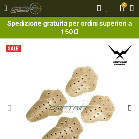
0
0
Spedizione gratuita per ordini superiori a
150€!