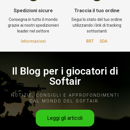
Spedizioni sicure
Traccia il tuo ordine
Consegna in tutto il mondo
Segui lo stato del tuo ordine
grazie ai nostri spedizionieri
utilizzando i link di tracking
leader nel settore
sottostanti
Informazioni
BRT
SDA
Il Blog per i giocatori di
Softair
NOTIZIE, CONSIGLI E APPROFONDIMENTI
DAL MONDO DEL SOFTAIR.
Leggi gli articoli