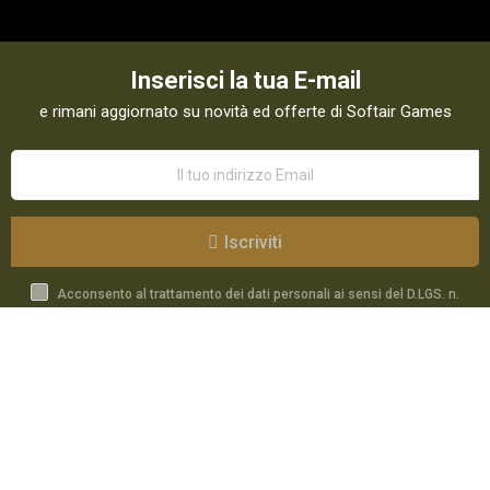
Inserisci la tua E-mail
e rimani aggiornato su novità ed offerte di Softair Games
Iscriviti
Acconsento al trattamento dei dati personali ai sensi del D.LGS. n.
196/03 e GDPR 679/2016 come indicato nella
Privacy Policy
Catalogo
Speciali
Account