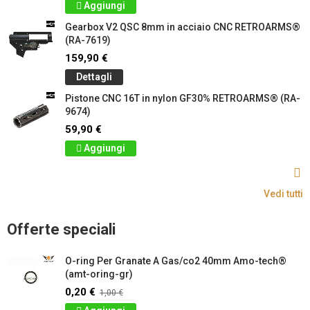
Aggiungi
Gearbox V2 QSC 8mm in acciaio CNC RETROARMS®
(RA-7619)
159,90 €
Dettagli
Pistone CNC 16T in nylon GF30% RETROARMS® (RA-
9674)
59,90 €
Aggiungi
Vedi tutti
Offerte speciali
O-ring Per Granate A Gas/co2 40mm Amo-tech®
(amt-oring-gr)
0,20 €
1,00 €