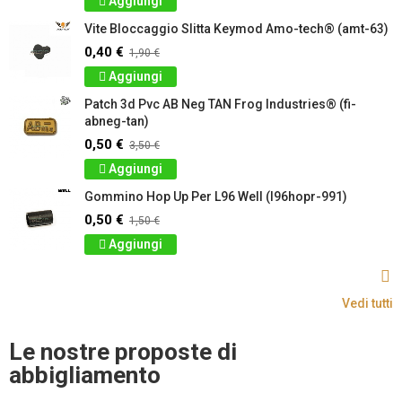
Aggiungi
Vite Bloccaggio Slitta Keymod Amo-tech® (amt-63)
0,40 €
1,90 €
Aggiungi
Patch 3d Pvc AB Neg TAN Frog Industries® (fi-
abneg-tan)
0,50 €
3,50 €
Aggiungi
Gommino Hop Up Per L96 Well (l96hopr-991)
0,50 €
1,50 €
Aggiungi
Vedi tutti
Le nostre proposte di
abbigliamento