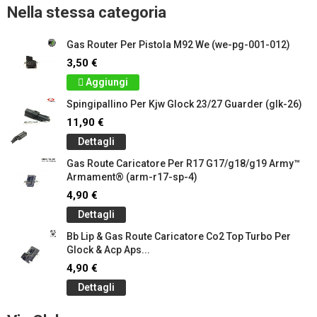
Nella stessa categoria
Gas Router Per Pistola M92 We (we-pg-001-012)
3,50 €
Aggiungi
Spingipallino Per Kjw Glock 23/27 Guarder (glk-26)
11,90 €
Dettagli
Gas Route Caricatore Per R17 G17/g18/g19 Army™
Armament® (arm-r17-sp-4)
4,90 €
Dettagli
Bb Lip & Gas Route Caricatore Co2 Top Turbo Per
Glock & Acp Aps...
4,90 €
Dettagli