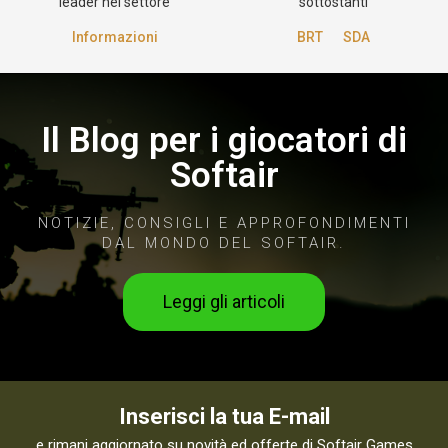
leader nel settore
sottostanti
Informazioni
BRT
SDA
Il Blog per i giocatori di
Softair
NOTIZIE, CONSIGLI E APPROFONDIMENTI
DAL MONDO DEL SOFTAIR.
Leggi gli articoli
Inserisci la tua E-mail
e rimani aggiornato su novità ed offerte di Softair Games