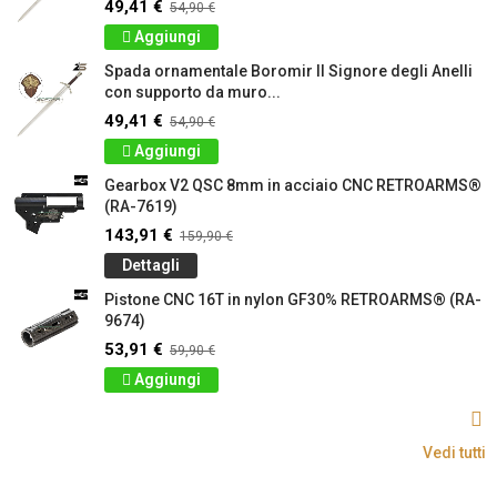
49,41 €
54,90 €
Aggiungi
Spada ornamentale Boromir Il Signore degli Anelli
con supporto da muro...
49,41 €
54,90 €
Aggiungi
Gearbox V2 QSC 8mm in acciaio CNC RETROARMS®
(RA-7619)
143,91 €
159,90 €
Dettagli
Pistone CNC 16T in nylon GF30% RETROARMS® (RA-
9674)
53,91 €
59,90 €
Aggiungi
Vedi tutti