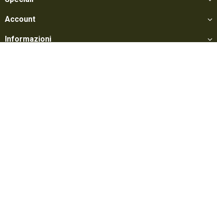
Account
Informazioni
Utili
Social
Softair Games S.r.l. -
Via Lorenzo Tabellione, 13 - 47891 Falciano - Zona
Produttiva Rovereta (RSM) Tel. 0549 906075 - E-mail:
info@softairgames.net
C.O.E. SM 22326 - Autorizzazione E-commerce N° 339 del 24/08/2015