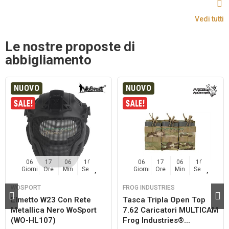
Vedi tutti
Le nostre proposte di
abbigliamento
NUOVO
NUOVO
06
17
06
15
06
17
06
15
Giorni
Ore
Min
Sec
Giorni
Ore
Min
Sec
WOSPORT
FROG INDUSTRIES
Elmetto W23 Con Rete
Tasca Tripla Open Top
Metallica Nero WoSport
7.62 Caricatori MULTICAM
(WO-HL107)
Frog Industries®...