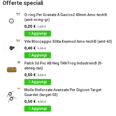
Offerte speciali
O-ring Per Granate A Gas/co2 40mm Amo-tech®
(amt-oring-gr)
0,20 €
1,00 €
Aggiungi
Vite Bloccaggio Slitta Keymod Amo-tech® (amt-63)
0,40 €
1,90 €
Aggiungi
Patch 3d Pvc AB Neg TAN Frog Industries® (fi-
abneg-tan)
0,50 €
3,50 €
Aggiungi
Molle Rinforzate Avanzate Per Digicon Target
Guarder (target-03)
0,50 €
4,90 €
Aggiungi