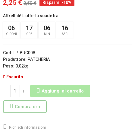
2,25 €
Risparmi -10%
2,50 €
Affrettati! L'offerta scade tra
06
17
06
15
GIORNI
ORE
MIN
SEC
Cod:
LP-BRC008
Produttore:
PATCHERIA
Peso:
0.02kg
Esaurito
Aggiungi al carrello
Compra ora
Richiedi informazioni