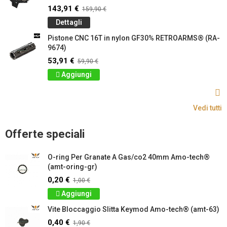
143,91 €
159,90 €
Dettagli
Pistone CNC 16T in nylon GF30% RETROARMS® (RA-
9674)
53,91 €
59,90 €
Aggiungi
Vedi tutti
Offerte speciali
O-ring Per Granate A Gas/co2 40mm Amo-tech®
(amt-oring-gr)
0,20 €
1,00 €
Aggiungi
Vite Bloccaggio Slitta Keymod Amo-tech® (amt-63)
0,40 €
1,90 €