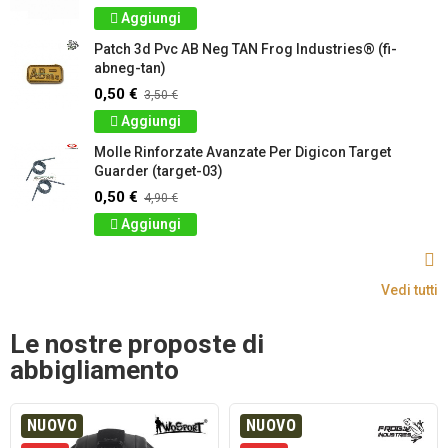
Aggiungi
Patch 3d Pvc AB Neg TAN Frog Industries® (fi-
abneg-tan)
0,50 €
3,50 €
Aggiungi
Molle Rinforzate Avanzate Per Digicon Target
Guarder (target-03)
0,50 €
4,90 €
Aggiungi
Vedi tutti
Le nostre proposte di
abbigliamento
NUOVO
NUOVO