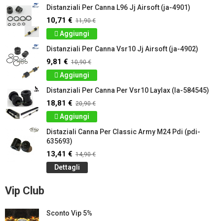
Distanziali Per Canna L96 Jj Airsoft (ja-4901)
10,71 €
11,90 €
Aggiungi
Distanziali Per Canna Vsr10 Jj Airsoft (ja-4902)
9,81 €
10,90 €
Aggiungi
Distanziali Per Canna Per Vsr10 Laylax (la-584545)
18,81 €
20,90 €
Aggiungi
Distaziali Canna Per Classic Army M24 Pdi (pdi-
635693)
13,41 €
14,90 €
Dettagli
Vip Club
Sconto Vip 5%