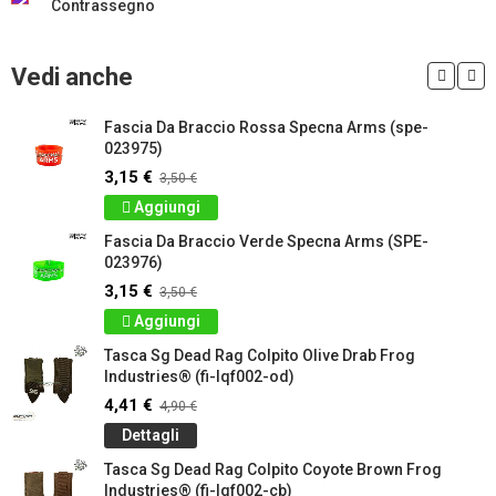
Contrassegno
Vedi anche
Fascia Da Braccio Rossa Specna Arms (spe-
023975)
3,15 €
3,50 €
Aggiungi
Fascia Da Braccio Verde Specna Arms (SPE-
023976)
3,15 €
3,50 €
Aggiungi
Tasca Sg Dead Rag Colpito Olive Drab Frog
Industries® (fi-lqf002-od)
4,41 €
4,90 €
Dettagli
Tasca Sg Dead Rag Colpito Coyote Brown Frog
Industries® (fi-lqf002-cb)