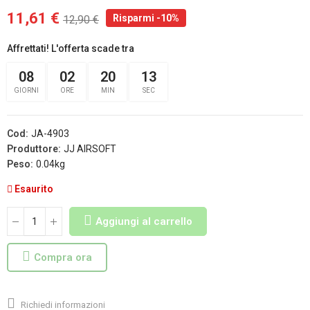
11,61 €
Risparmi -10%
12,90 €
Affrettati! L'offerta scade tra
08
02
20
13
GIORNI
ORE
MIN
SEC
Cod:
JA-4903
Produttore:
JJ AIRSOFT
Peso:
0.04kg
Esaurito
Aggiungi al carrello
Compra ora
Richiedi informazioni