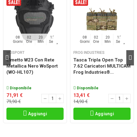
08
02
20
13
08
02
20
13
Giorni
Ore
Min
Sec
Giorni
Ore
Min
Sec
WOSPORT
FROG INDUSTRIES
Elmetto W23 Con Rete
Tasca Tripla Open Top
Metallica Nero WoSport
7.62 Caricatori MULTICAM
(WO-HL107)
Frog Industries®...
Disponibile
Disponibile
71,91 €
13,41 €
79,90 €
14,90 €
Aggiungi
Aggiungi