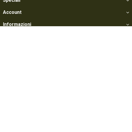
Speciali
Account
Informazioni
Utili
Social
Softair Games S.r.l. -
Via Lorenzo Tabellione, 13 - 47891 Falciano - Zona
Produttiva Rovereta (RSM) Tel. 0549 906075 - E-mail:
info@softairgames.net
C.O.E. SM 22326 - Autorizzazione E-commerce N° 339 del 24/08/2015