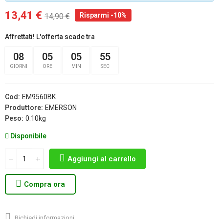
13,41 €
Risparmi -10%
14,90 €
Affrettati! L'offerta scade tra
08
05
05
54
GIORNI
ORE
MIN
SEC
Cod:
EM9560BK
Produttore:
EMERSON
Peso:
0.10kg
Disponibile
Aggiungi al carrello
Compra ora
Richiedi informazioni