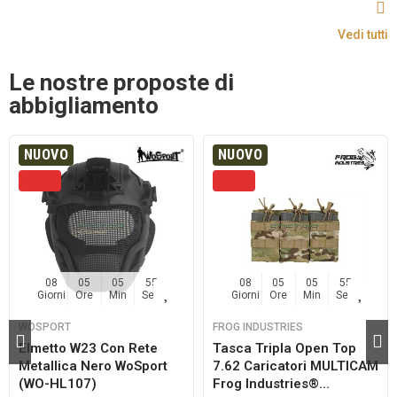
Vedi tutti
Le nostre proposte di
abbigliamento
NUOVO
NUOVO
08
05
05
54
08
05
05
54
Giorni
Ore
Min
Sec
Giorni
Ore
Min
Sec
WOSPORT
FROG INDUSTRIES
Elmetto W23 Con Rete
Tasca Tripla Open Top
Metallica Nero WoSport
7.62 Caricatori MULTICAM
(WO-HL107)
Frog Industries®...