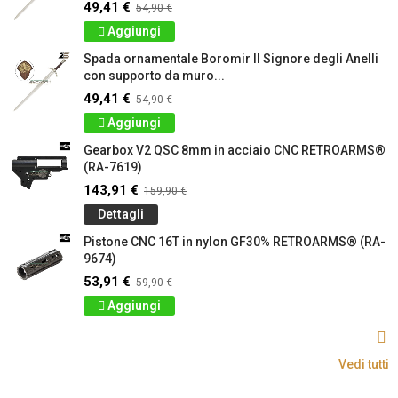
49,41 €
54,90 €
Aggiungi
Spada ornamentale Boromir Il Signore degli Anelli
con supporto da muro...
49,41 €
54,90 €
Aggiungi
Gearbox V2 QSC 8mm in acciaio CNC RETROARMS®
(RA-7619)
143,91 €
159,90 €
Dettagli
Pistone CNC 16T in nylon GF30% RETROARMS® (RA-
9674)
53,91 €
59,90 €
Aggiungi
Vedi tutti