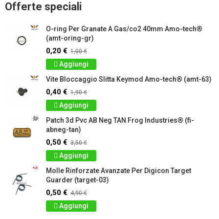
Offerte speciali
O-ring Per Granate A Gas/co2 40mm Amo-tech®
(amt-oring-gr)
0,20 €
1,00 €
Aggiungi
Vite Bloccaggio Slitta Keymod Amo-tech® (amt-63)
0,40 €
1,90 €
Aggiungi
Patch 3d Pvc AB Neg TAN Frog Industries® (fi-
abneg-tan)
0,50 €
3,50 €
Aggiungi
Molle Rinforzate Avanzate Per Digicon Target
Guarder (target-03)
0,50 €
4,90 €
Aggiungi