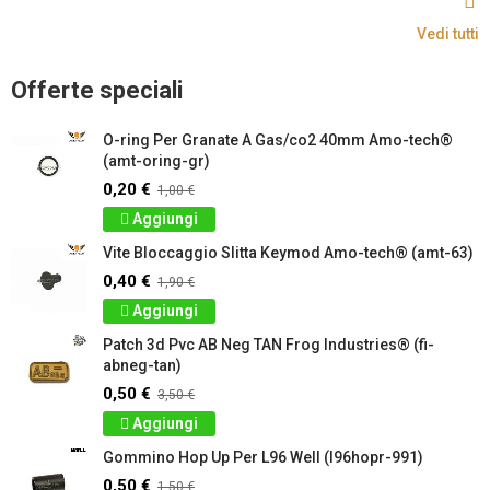
Vedi tutti
Offerte speciali
O-ring Per Granate A Gas/co2 40mm Amo-tech®
(amt-oring-gr)
0,20 €
1,00 €
Aggiungi
Vite Bloccaggio Slitta Keymod Amo-tech® (amt-63)
0,40 €
1,90 €
Aggiungi
Patch 3d Pvc AB Neg TAN Frog Industries® (fi-
abneg-tan)
0,50 €
3,50 €
Aggiungi
Gommino Hop Up Per L96 Well (l96hopr-991)
0,50 €
1,50 €