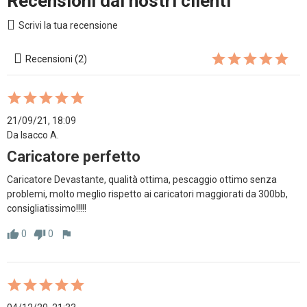
Recensioni dai nostri clienti
Scrivi la tua recensione
Recensioni (2)
21/09/21, 18:09
Da Isacco A.
Caricatore perfetto
Caricatore Devastante, qualità ottima, pescaggio ottimo senza 
problemi, molto meglio rispetto ai caricatori maggiorati da 300bb, 
consigliatissimo!!!!! 
0
0
thumb_up
thumb_down
flag