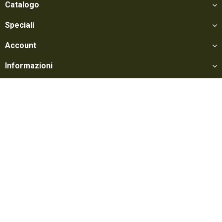
Catalogo
Speciali
Account
Informazioni
Utili
Social
Softair Games S.r.l. -
Via Lorenzo Tabellione, 13 - 47891 Falciano - Zona
Produttiva Rovereta (RSM) Tel. 0549 906075 - E-mail:
info@softairgames.net
C.O.E. SM 22326 - Autorizzazione E-commerce N° 339 del 24/08/2015