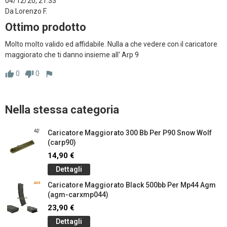
04/12/20, 21:33
Da Lorenzo F.
Ottimo prodotto
Molto molto valido ed affidabile. Nulla a che vedere con il caricatore 
maggiorato che ti danno insieme all' Arp 9
0
0
thumb_up
thumb_down
flag
Nella stessa categoria
Caricatore Maggiorato 300 Bb Per P90 Snow Wolf
(carp90)
14,90 €
Dettagli
Caricatore Maggiorato Black 500bb Per Mp44 Agm
(agm-carxmp044)
23,90 €
Dettagli