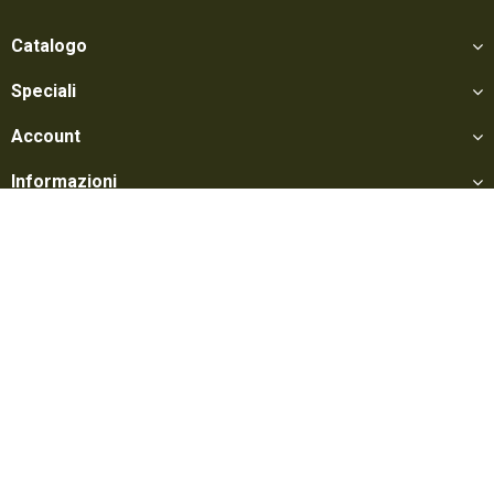
Catalogo
Speciali
Account
Informazioni
Utili
Social
Softair Games S.r.l. -
Via Lorenzo Tabellione, 13 - 47891 Falciano - Zona
Produttiva Rovereta (RSM) Tel. 0549 906075 - E-mail:
info@softairgames.net
C.O.E. SM 22326 - Autorizzazione E-commerce N° 339 del 24/08/2015