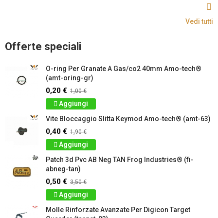
Vedi tutti
Offerte speciali
O-ring Per Granate A Gas/co2 40mm Amo-tech®
(amt-oring-gr)
0,20 €
1,00 €
Aggiungi
Vite Bloccaggio Slitta Keymod Amo-tech® (amt-63)
0,40 €
1,90 €
Aggiungi
Patch 3d Pvc AB Neg TAN Frog Industries® (fi-
abneg-tan)
0,50 €
3,50 €
Aggiungi
Molle Rinforzate Avanzate Per Digicon Target