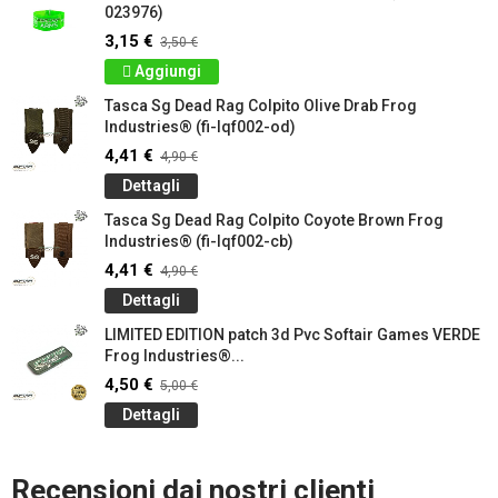
023976)
3,15 €
3,50 €
Aggiungi
Tasca Sg Dead Rag Colpito Olive Drab Frog
Industries® (fi-lqf002-od)
4,41 €
4,90 €
Dettagli
Tasca Sg Dead Rag Colpito Coyote Brown Frog
Industries® (fi-lqf002-cb)
4,41 €
4,90 €
Dettagli
LIMITED EDITION patch 3d Pvc Softair Games VERDE
Frog Industries®...
4,50 €
5,00 €
Dettagli
Recensioni dai nostri clienti