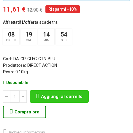
11,61 €
Risparmi -10%
12,90 €
Affrettati! L'offerta scade tra
08
19
14
54
GIORNI
ORE
MIN
SEC
Cod:
DA-CP-GLFC-CTN-BLU
Produttore:
DIRECT ACTION
Peso:
0.10kg
Disponibile
Aggiungi al carrello
Compra ora
Richiedi informazioni