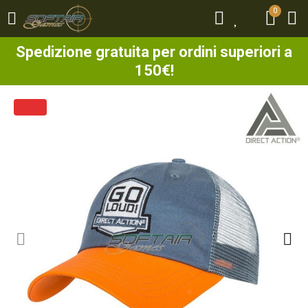
0
0
Spedizione gratuita per ordini superiori a
150€!