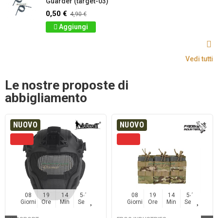
Guarder (target-03)
0,50 €
4,90 €
Aggiungi
Vedi tutti
Le nostre proposte di
abbigliamento
NUOVO
NUOVO
08
19
14
54
08
19
14
54
Giorni
Ore
Min
Sec
Giorni
Ore
Min
Sec