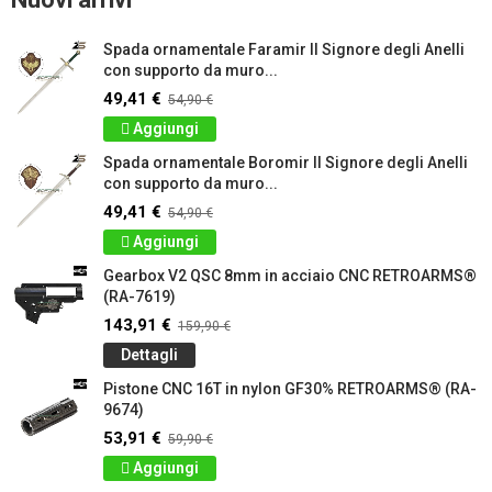
Spada ornamentale Faramir Il Signore degli Anelli
con supporto da muro...
49,41 €
54,90 €
Aggiungi
Spada ornamentale Boromir Il Signore degli Anelli
con supporto da muro...
49,41 €
54,90 €
Aggiungi
Gearbox V2 QSC 8mm in acciaio CNC RETROARMS®
(RA-7619)
143,91 €
159,90 €
Dettagli
Pistone CNC 16T in nylon GF30% RETROARMS® (RA-
9674)
53,91 €
59,90 €
Aggiungi