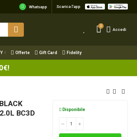
Scarica l'app
Y
Offerte
Gift Card
Fidelity
Whatsapp
0
Accedi
Y
Offerte
Gift Card
Fidelity
0€!
t BLACK
Disponibile
2.0L BC3D