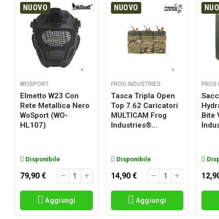
NUOVO
NUOVO
NU
WOSPORT
FROG INDUSTRIES
FROG 
Elmetto W23 Con
Tasca Tripla Open
Sacc
Rete Metallica Nero
Top 7.62 Caricatori
Hydr
a
WoSport (WO-
MULTICAM Frog
Bite
HL107)
Industries®...
Indus
Disponibile
Disponibile
Disp
79,90 €
14,90 €
12,9
Aggiungi
Aggiungi