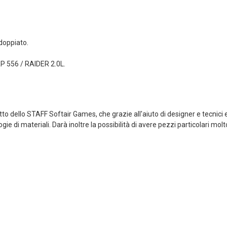
Dettagli
Tasca Sg Dead Rag
li
Colpito Coyote
doppiato.
etto Sg
Brown Frog
 Da Polso
Industries® (fi-
P 556 / RAIDER 2.0L.
ab Frog
lqf002-cb)
s®...
4,90 €
Dettagli
li
LIMITED EDITION
o dello STAFF Softair Games, che grazie all'aiuto di designer e tecnici e
etto Sg
patch 3d Pvc Softair
logie di materiali. Darà inoltre la possibilità di avere pezzi particolari mol
 Da Polso
Games VERDE Frog
Brown Frog
Industries®...
s®...
5,00 €
Dettagli
li