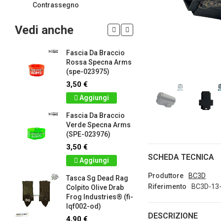
Contrassegno
Vedi anche
Fascia Da Braccio
LIMITED 
ir
Rossa Specna Arms
patch 3d 
(spe-023975)
Games 
.
Frog Ind
3,50 €
5,00 €
Aggiungi
Dettag
Fascia Da Braccio
ag
Verde Specna Arms
Panno S
(SPE-023976)
Colpito 
Industrie
3,50 €
lq2402-r
SCHEDA TECNICA
Aggiungi
2,90 €
Produttore
BC3D
Tasca Sg Dead Rag
Dettag
Riferimento
BC3D-13
Colpito Olive Drab
Frog Industries® (fi-
Portachi
lqf002-od)
apribott
DESCRIZIONE
-
d.c. tact
4,90 €