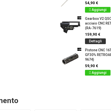
54,90 €
Aggiungi
Gearbox V2 QS
acciaio CNC 
(RA-7619)
159,90 €
Dettagli
Pistone CNC 16T
GF30% RETROA
9674)
59,90 €
Aggiungi
amento