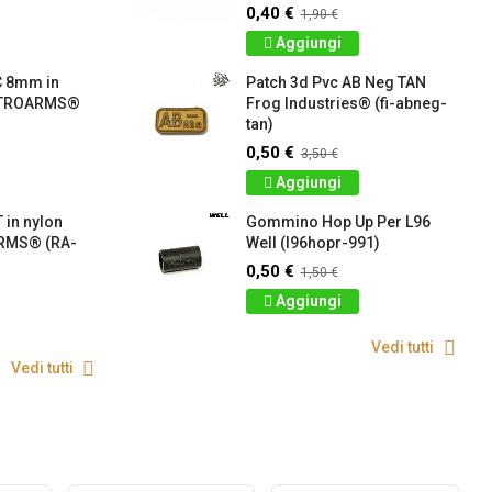
0,40 €
1,90 €
Aggiungi
C 8mm in
Patch 3d Pvc AB Neg TAN
RETROARMS®
Frog Industries® (fi-abneg-
tan)
0,50 €
3,50 €
Aggiungi
 in nylon
Gommino Hop Up Per L96
RMS® (RA-
Well (l96hopr-991)
0,50 €
1,50 €
Aggiungi
Vedi tutti
Vedi tutti