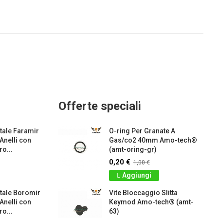
Offerte speciali
ale Faramir
O-ring Per Granate A
 Anelli con
Gas/co2 40mm Amo-tech®
o...
(amt-oring-gr)
0,20 €
1,00 €
Aggiungi
tale Boromir
Vite Bloccaggio Slitta
 Anelli con
Keymod Amo-tech® (amt-
o...
63)