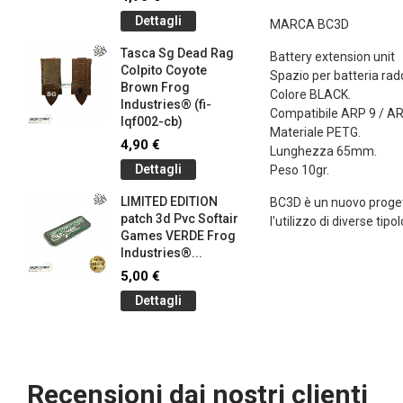
145-bk)
Dettagli
MARCA BC3D
4,90 €
Tasca Sg Dead Rag
Dettag
Battery extension unit
Colpito Coyote
Spazio per batteria rad
Brown Frog
Braccial
Colore BLACK.
Industries® (fi-
Silicone
Compatibile ARP 9 / AR
lqf002-cb)
Olive Dr
Materiale PETG.
Industrie
4,90 €
Lunghezza 65mm.
1,00 €
Dettagli
Peso 10gr.
Dettag
LIMITED EDITION
BC3D è un nuovo progett
patch 3d Pvc Softair
Braccial
l'utilizzo di diverse tipo
Games VERDE Frog
Silicone
g
Industries®...
Coyote 
Industrie
5,00 €
1,00 €
Dettagli
Dettag
Recensioni dai nostri clienti