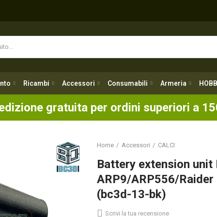
nto
Ricambi
Accessori
Consumabili
Armeria
HOBB
nto
Ricambi
Accessori
Consumabili
Armeria
HOBB
edizione gratuita per ordini superiori a 15
Home
Accessori
CALCI
Battery extension uni
ARP9/ARP556/Raider 
(bc3d-13-bk)
Scrivi la tua recensione