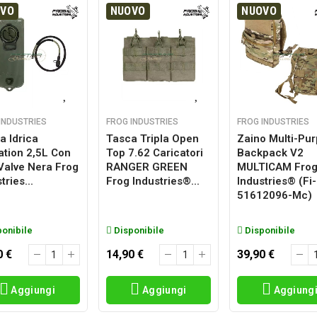
OVO
NUOVO
NUOVO
INDUSTRIES
FROG INDUSTRIES
FROG INDUSTRIES
a Idrica
Tasca Tripla Open
Zaino Multi-Pu
ation 2,5L Con
Top 7.62 Caricatori
Backpack V2
 Valve Nera Frog
RANGER GREEN
MULTICAM Fro
tries...
Frog Industries®...
Industries® (fi-
51612096-Mc)
onibile
Disponibile
Disponibile
0 €
14,90 €
39,90 €
Aggiungi
Aggiungi
Aggiung