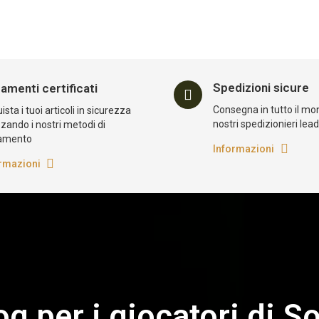
Spedizioni sicure
amenti certificati
Consegna in tutto il mo
sta i tuoi articoli in sicurezza
nostri spedizionieri lea
zzando i nostri metodi di
amento
Informazioni
rmazioni
log per i giocatori di So