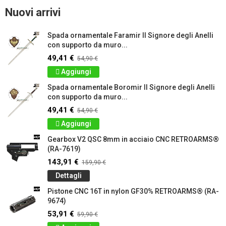
Nuovi arrivi
Spada ornamentale Faramir Il Signore degli Anelli
con supporto da muro...
49,41 €
54,90 €
Aggiungi
Spada ornamentale Boromir Il Signore degli Anelli
con supporto da muro...
49,41 €
54,90 €
Aggiungi
Gearbox V2 QSC 8mm in acciaio CNC RETROARMS®
(RA-7619)
143,91 €
159,90 €
Dettagli
Pistone CNC 16T in nylon GF30% RETROARMS® (RA-
9674)
53,91 €
59,90 €