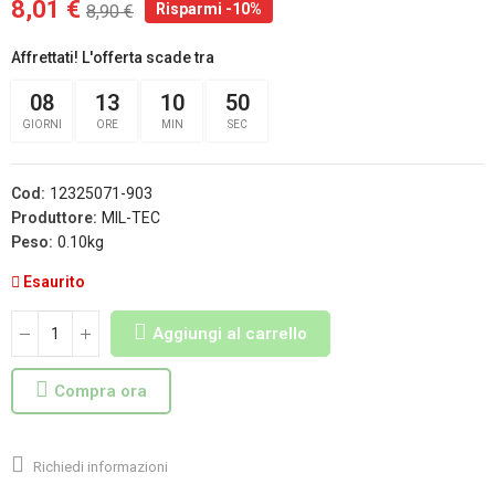
8,01 €
Risparmi -10%
8,90 €
Affrettati! L'offerta scade tra
08
13
10
50
GIORNI
ORE
MIN
SEC
Cod:
12325071-903
Produttore:
MIL-TEC
Peso:
0.10kg
Esaurito
Aggiungi al carrello
Compra ora
Richiedi informazioni