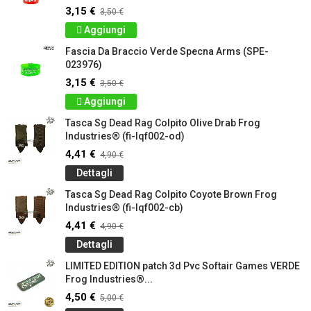
3,15 €
3,50 €
Aggiungi
Fascia Da Braccio Verde Specna Arms (SPE-
023976)
3,15 €
3,50 €
Aggiungi
Tasca Sg Dead Rag Colpito Olive Drab Frog
Industries® (fi-lqf002-od)
4,41 €
4,90 €
Dettagli
Tasca Sg Dead Rag Colpito Coyote Brown Frog
Industries® (fi-lqf002-cb)
4,41 €
4,90 €
Dettagli
LIMITED EDITION patch 3d Pvc Softair Games VERDE
Frog Industries®...
4,50 €
5,00 €