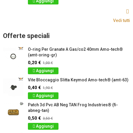
Aggiungi
Vedi tutti
Offerte speciali
O-ring Per Granate A Gas/co2 40mm Amo-tech®
(amt-oring-gr)
0,20 €
1,00 €
Aggiungi
Vite Bloccaggio Slitta Keymod Amo-tech® (amt-63)
0,40 €
1,90 €
Aggiungi
Patch 3d Pvc AB Neg TAN Frog Industries® (fi-
abneg-tan)
0,50 €
3,50 €
Aggiungi