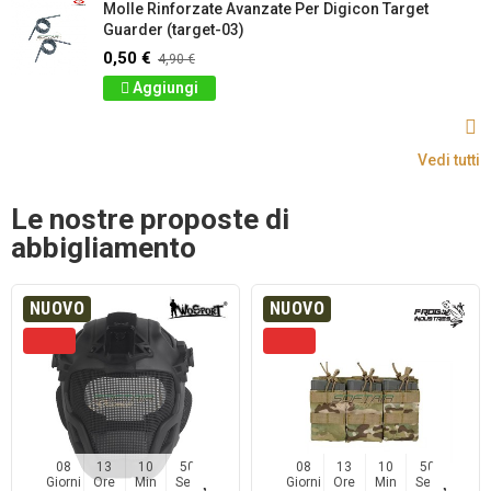
Molle Rinforzate Avanzate Per Digicon Target
Guarder (target-03)
0,50 €
4,90 €
Aggiungi
Vedi tutti
Le nostre proposte di
abbigliamento
NUOVO
NUOVO
08
13
10
50
08
13
10
50
Giorni
Ore
Min
Sec
Giorni
Ore
Min
Sec