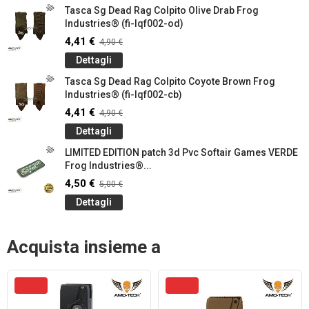
Tasca Sg Dead Rag Colpito Olive Drab Frog
Industries® (fi-lqf002-od)
4,41 €
4,90 €
Dettagli
Tasca Sg Dead Rag Colpito Coyote Brown Frog
Industries® (fi-lqf002-cb)
4,41 €
4,90 €
Dettagli
LIMITED EDITION patch 3d Pvc Softair Games VERDE
Frog Industries®...
4,50 €
5,00 €
Dettagli
Acquista insieme a