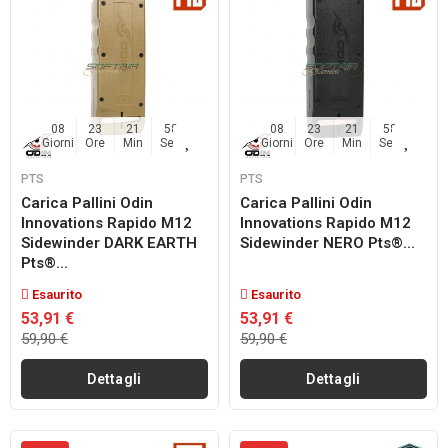
08
23
21
57
08
23
21
57
Giorni
Ore
Min
Sec
Giorni
Ore
Min
Sec
PTS
PTS
Carica Pallini Odin
Carica Pallini Odin
Innovations Rapido M12
Innovations Rapido M12
Sidewinder DARK EARTH
Sidewinder NERO Pts®...
Pts®...
Esaurito
Esaurito
53,91 €
53,91 €
59,90 €
59,90 €
Dettagli
Dettagli