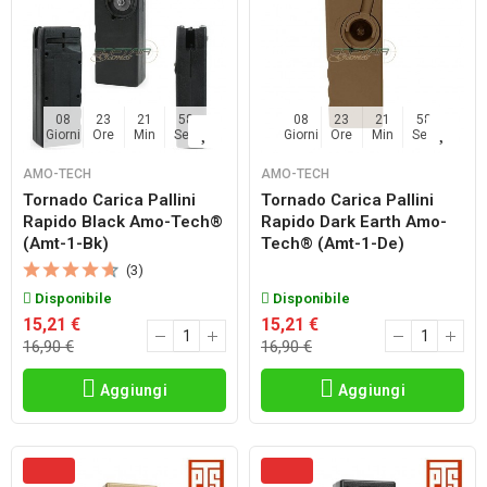
08
23
21
57
08
23
21
57
Giorni
Ore
Min
Sec
Giorni
Ore
Min
Sec
AMO-TECH
AMO-TECH
Tornado Carica Pallini
Tornado Carica Pallini
Rapido Black Amo-Tech®
Rapido Dark Earth Amo-
(amt-1-Bk)
Tech® (amt-1-De)
(3)
Disponibile
Disponibile
15,21 €
15,21 €
16,90 €
16,90 €
Aggiungi
Aggiungi