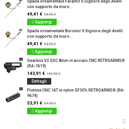
Spada ornamentale Faramir Il Signore degli Anelli
con supporto da muro...
49,41 €
54,90 €
Aggiungi
Spada ornamentale Boromir Il Signore degli Anelli
con supporto da muro...
49,41 €
54,90 €
Aggiungi
Gearbox V2 QSC 8mm in acciaio CNC RETROARMS®
(RA-7619)
143,91 €
159,90 €
Dettagli
Pistone CNC 16T in nylon GF30% RETROARMS® (RA-
9674)
53,91 €
59,90 €
Aggiungi