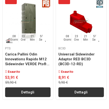
08
23
21
57
08
23
21
57
Giorni
Ore
Min
Sec
Giorni
Ore
Min
Sec
PTS
BC3D
Carica Pallini Odin
Universal Sidewinder
Innovations Rapido M12
Adaptor RED BC3D
Sidewinder VERDE Pts®...
(BC3D-12-RD)
Esaurito
Esaurito
53,91 €
8,91 €
59,90 €
9,90 €
Dettagli
Dettagli