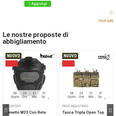
Aggiungi
Vedi tutti
Le nostre proposte di
abbigliamento
NUOVO
NUOVO
08
23
21
57
08
23
21
57
Giorni
Ore
Min
Sec
Giorni
Ore
Min
Sec
WOSPORT
FROG INDUSTRIES
Elmetto W23 Con Rete
Tasca Tripla Open Top