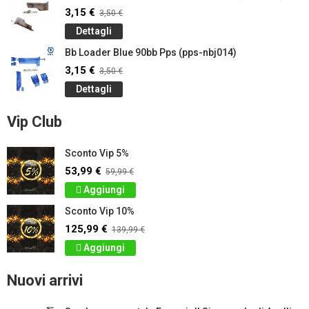
3,15 €
3,50 €
Dettagli
Bb Loader Blue 90bb Pps (pps-nbj014)
3,15 €
3,50 €
Dettagli
Vip Club
Sconto Vip 5%
53,99 €
59,99 €
Aggiungi
Sconto Vip 10%
125,99 €
139,99 €
Aggiungi
Nuovi arrivi