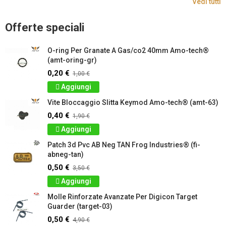
Vedi tutti
Offerte speciali
O-ring Per Granate A Gas/co2 40mm Amo-tech®
(amt-oring-gr)
0,20 €
1,00 €
Aggiungi
Vite Bloccaggio Slitta Keymod Amo-tech® (amt-63)
0,40 €
1,90 €
Aggiungi
Patch 3d Pvc AB Neg TAN Frog Industries® (fi-
abneg-tan)
0,50 €
3,50 €
Aggiungi
Molle Rinforzate Avanzate Per Digicon Target
Guarder (target-03)
0,50 €
4,90 €