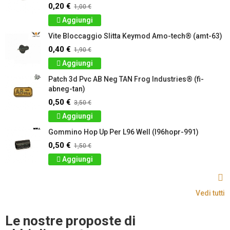
0,20 €
1,00 €
Aggiungi
Vite Bloccaggio Slitta Keymod Amo-tech® (amt-63)
0,40 €
1,90 €
Aggiungi
Patch 3d Pvc AB Neg TAN Frog Industries® (fi-
abneg-tan)
0,50 €
3,50 €
Aggiungi
Gommino Hop Up Per L96 Well (l96hopr-991)
0,50 €
1,50 €
Aggiungi
Vedi tutti
Le nostre proposte di