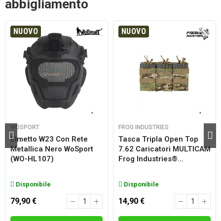
abbigliamento
NUOVO
NUOVO
WOSPORT
FROG INDUSTRIES
Elmetto W23 Con Rete
Tasca Tripla Open Top
Metallica Nero WoSport
7.62 Caricatori MULTICAM
(WO-HL107)
Frog Industries®...
Disponibile
Disponibile
79,90 €
14,90 €