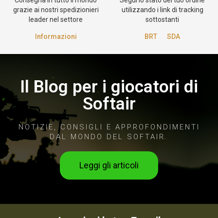
Consegna in tutto il mondo
Segui lo stato del tuo ordine
grazie ai nostri spedizionieri
utilizzando i link di tracking
leader nel settore
sottostanti
Informazioni
BRT
SDA
Il Blog per i giocatori di
Softair
NOTIZIE, CONSIGLI E APPROFONDIMENTI
DAL MONDO DEL SOFTAIR.
Leggi gli articoli