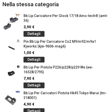
Nella stessa categoria
Bb Lip Caricatore Per Glock 17/18 Amo-tech® (amt-
36)
3,90 €
Dettagli
Pin Bb Lip Per Caricatore Co2 M9/m92/m9a1
Kjworks (kjw-9606-mag6)
1,00 €
Dettagli
Bb Lip Per Pistola P226/p228/p229 We (we-
16528/2795)
7,90 €
Dettagli
Bb Lip Per Caricatori Pistola Hk45 Tokyo Marui (tm-
318001)
4,90 €
Dettagli