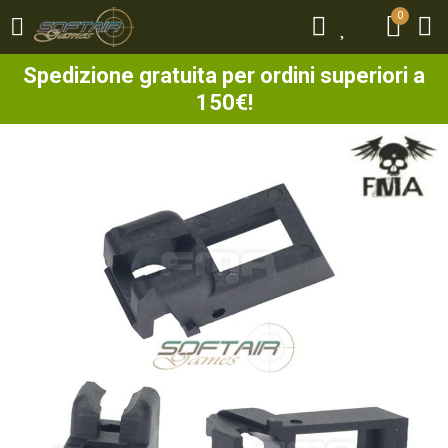
0
0
Spedizione gratuita per ordini superiori a
150€!