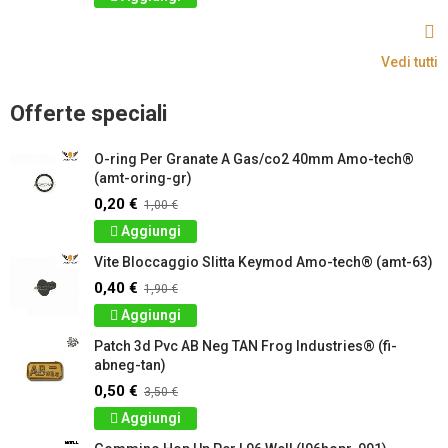
Vedi tutti
Offerte speciali
O-ring Per Granate A Gas/co2 40mm Amo-tech®
(amt-oring-gr)
0,20 €
1,00 €
Aggiungi
Vite Bloccaggio Slitta Keymod Amo-tech® (amt-63)
0,40 €
1,90 €
Aggiungi
Patch 3d Pvc AB Neg TAN Frog Industries® (fi-
abneg-tan)
0,50 €
3,50 €
Aggiungi