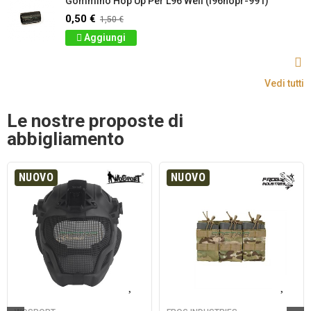
Gommino Hop Up Per L96 Well (l96hopr-991)
0,50 €
1,50 €
Aggiungi
Vedi tutti
Le nostre proposte di
abbigliamento
NUOVO
NUOVO