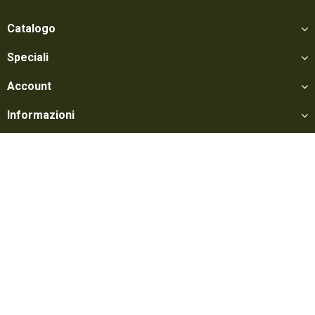
Catalogo
Speciali
Account
Informazioni
Utili
Social
Softair Games S.r.l. -
Via Lorenzo Tabellione, 13 - 47891 Falciano - Zona
Produttiva Rovereta (RSM) Tel. 0549 906075 - E-mail:
info@softairgames.net
C.O.E. SM 22326 - Autorizzazione E-commerce N° 339 del 24/08/2015