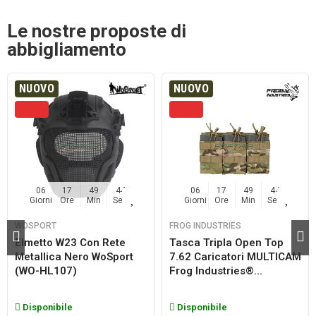
Le nostre proposte di
abbigliamento
NUOVO
NUOVO
06
17
49
44
06
17
49
44
Giorni
Ore
Min
Sec
Giorni
Ore
Min
Sec
WOSPORT
FROG INDUSTRIES
Elmetto W23 Con Rete
Tasca Tripla Open Top
Metallica Nero WoSport
7.62 Caricatori MULTICAM
(WO-HL107)
Frog Industries®...
Disponibile
Disponibile