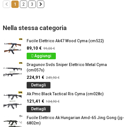
1
2
3
Nella stessa categoria
Fucile Elettrico Ak47 Wood Cyma (cm522)
89,10 €
99,00 €
Aggiungi
Dragunov Svds Sniper Elettrico Metal Cyma
(cm057s)
224,91 €
249,90 €
Dettagli
Ak Pmc Black Tactical Ris Cyma (cm028c)
121,41 €
134,90 €
Dettagli
Fucile Elettrico Ak Hungarian Amd-65 Jing Gong (jg-
6802m)