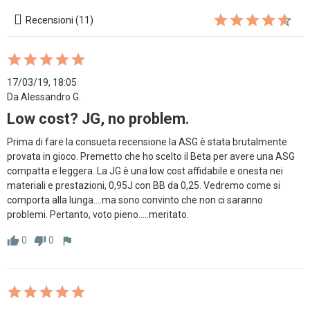
Recensioni (11)
17/03/19, 18:05
Da Alessandro G.
Low cost? JG, no problem.
Prima di fare la consueta recensione la ASG è stata brutalmente 
provata in gioco. Premetto che ho scelto il Beta per avere una ASG 
compatta e leggera. La JG è una low cost affidabile e onesta nei 
materiali e prestazioni, 0,95J con BB da 0,25. Vedremo come si 
comporta alla lunga….ma sono convinto che non ci saranno 
problemi. Pertanto, voto pieno…..meritato.      
0
0
thumb_up
thumb_down
flag