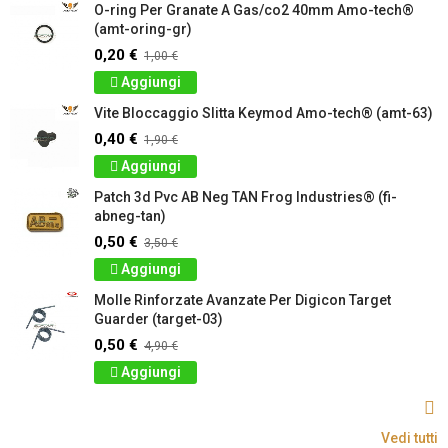
O-ring Per Granate A Gas/co2 40mm Amo-tech®
(amt-oring-gr)
0,20 €
1,00 €
Aggiungi
Vite Bloccaggio Slitta Keymod Amo-tech® (amt-63)
0,40 €
1,90 €
Aggiungi
Patch 3d Pvc AB Neg TAN Frog Industries® (fi-
abneg-tan)
0,50 €
3,50 €
Aggiungi
Molle Rinforzate Avanzate Per Digicon Target
Guarder (target-03)
0,50 €
4,90 €
Aggiungi
Vedi tutti