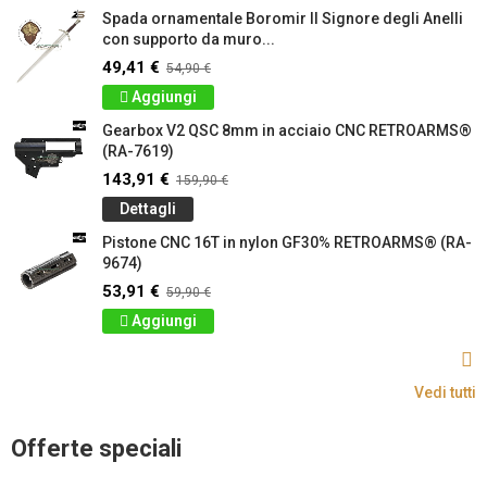
Spada ornamentale Boromir Il Signore degli Anelli
con supporto da muro...
49,41 €
54,90 €
Aggiungi
Gearbox V2 QSC 8mm in acciaio CNC RETROARMS®
(RA-7619)
143,91 €
159,90 €
Dettagli
Pistone CNC 16T in nylon GF30% RETROARMS® (RA-
9674)
53,91 €
59,90 €
Aggiungi
Vedi tutti
Offerte speciali