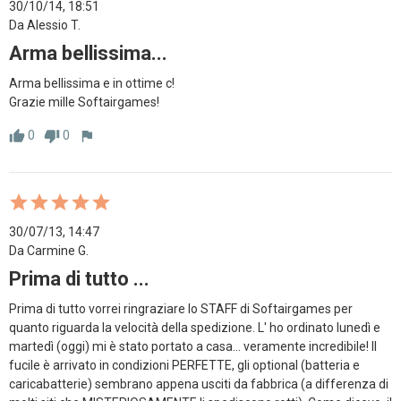
30/10/14, 18:51
Da Alessio T.
Arma bellissima...
Arma bellissima e in ottime c!

Grazie mille Softairgames!
0
0
thumb_up
thumb_down
flag
30/07/13, 14:47
Da Carmine G.
Prima di tutto ...
Prima di tutto vorrei ringraziare lo STAFF di Softairgames per 
quanto riguarda la velocità della spedizione. L' ho ordinato lunedì e 
martedì (oggi) mi è stato portato a casa... veramente incredibile! Il 
fucile è arrivato in condizioni PERFETTE, gli optional (batteria e 
caricabatterie) sembrano appena usciti da fabbrica (a differenza di 