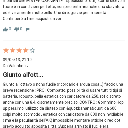
molti siti che MISTERIOSAMENTE li spediscono rotti). Come dicevo, il 
fucile è in condizioni perfette, non presenta neanche una sbavatura 
ed è veramente molto bello. Che dire, grazie per la serietà. 
Continuerò a fare acquisti da voi.
0
0
thumb_up
thumb_down
flag
09/05/13, 21:19
Da Valentino v.
Giunto all'ott...
Giunto all'ottavo o nono fucile (ricordarlo è ardua cosa ..) faccio una 
breve recensione : PRO : Compatto, possibilità di usare tutti ti tipi di 
batteria, robusto, bella estetica con caricatore da 250, rof discreto 
anche con una 8.4, discretamente preciso ;CONTRO : Gommino Hop 
up pessimo, utilizzo da disteso con &quot;banana&quot; da 600 
colpi molto scomodo , estetica con caricatore da 600 non invidiabile 
( ma è la peculiarità dell'AK) impossibile montare ottiche o red dot 
previo acquisto apposita slitta  ;Appena arrivato il fucile era 