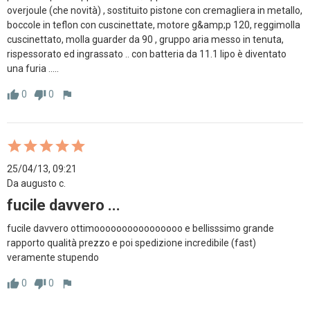
overjoule (che novità) , sostituito pistone con cremagliera in metallo, 
boccole in teflon con cuscinettate, motore g&amp;p 120, reggimolla 
cuscinettato, molla guarder da 90 , gruppo aria messo in tenuta, 
rispessorato ed ingrassato .. con batteria da 11.1 lipo è diventato 
una furia .....
0
0
thumb_up
thumb_down
flag
25/04/13, 09:21
Da augusto c.
fucile davvero ...
fucile davvero ottimoooooooooooooooo e bellisssimo grande 
rapporto qualità prezzo e poi spedizione incredibile (fast) 
veramente stupendo
0
0
thumb_up
thumb_down
flag