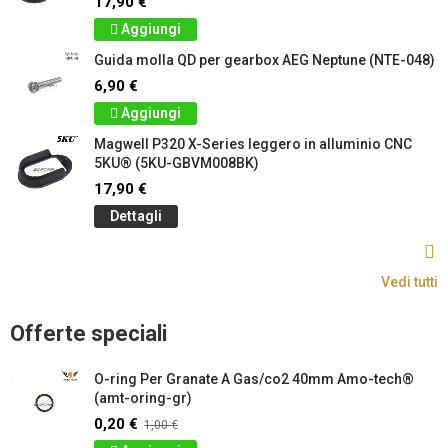
17,90 €
Aggiungi
Guida molla QD per gearbox AEG Neptune (NTE-048)
6,90 €
Aggiungi
Magwell P320 X-Series leggero in alluminio CNC
5KU® (5KU-GBVM008BK)
17,90 €
Dettagli
Vedi tutti
Offerte speciali
O-ring Per Granate A Gas/co2 40mm Amo-tech®
(amt-oring-gr)
0,20 €
1,00 €