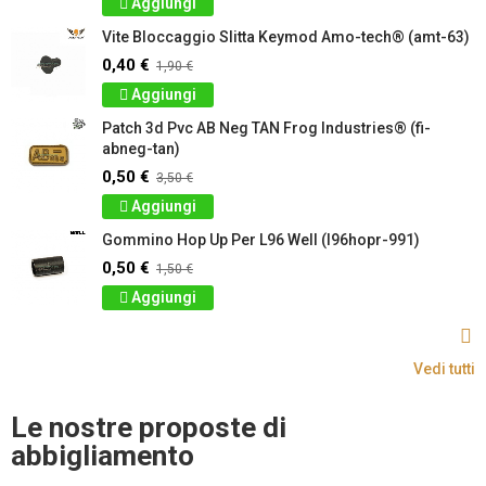
Aggiungi
Vite Bloccaggio Slitta Keymod Amo-tech® (amt-63)
0,40 €
1,90 €
Aggiungi
Patch 3d Pvc AB Neg TAN Frog Industries® (fi-
abneg-tan)
0,50 €
3,50 €
Aggiungi
Gommino Hop Up Per L96 Well (l96hopr-991)
0,50 €
1,50 €
Aggiungi
Vedi tutti
Le nostre proposte di
abbigliamento