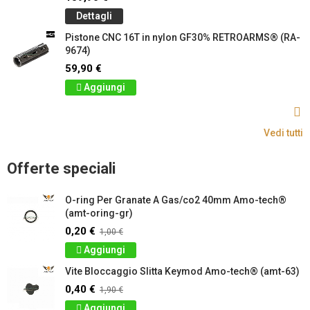
Dettagli
Pistone CNC 16T in nylon GF30% RETROARMS® (RA-
9674)
59,90 €
Aggiungi
Vedi tutti
Offerte speciali
O-ring Per Granate A Gas/co2 40mm Amo-tech®
(amt-oring-gr)
0,20 €
1,00 €
Aggiungi
Vite Bloccaggio Slitta Keymod Amo-tech® (amt-63)
0,40 €
1,90 €
Aggiungi