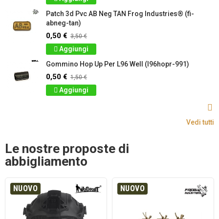
Patch 3d Pvc AB Neg TAN Frog Industries® (fi-
abneg-tan)
0,50 €
3,50 €
Aggiungi
Gommino Hop Up Per L96 Well (l96hopr-991)
0,50 €
1,50 €
Aggiungi
Vedi tutti
Le nostre proposte di
abbigliamento
NUOVO
NUOVO