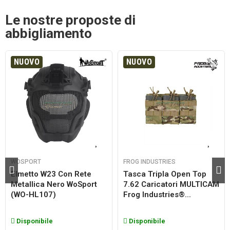
Le nostre proposte di
abbigliamento
NUOVO
NUOVO
WOSPORT
FROG INDUSTRIES
Elmetto W23 Con Rete
Tasca Tripla Open Top
Metallica Nero WoSport
7.62 Caricatori MULTICAM
(WO-HL107)
Frog Industries®...
Disponibile
Disponibile