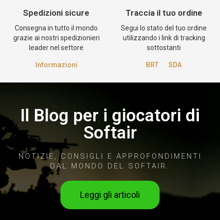
Spedizioni sicure
Traccia il tuo ordine
Consegna in tutto il mondo
Segui lo stato del tuo ordine
grazie ai nostri spedizionieri
utilizzando i link di tracking
leader nel settore
sottostanti
Informazioni
BRT
SDA
Il Blog per i giocatori di
Softair
NOTIZIE, CONSIGLI E APPROFONDIMENTI
DAL MONDO DEL SOFTAIR.
Leggi gli articoli