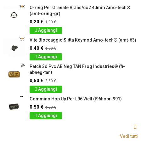
O-ring Per Granate A Gas/co2 40mm Amo-tech®
(amt-oring-gr)
0,20 €
1,00 €
Aggiungi
Vite Bloccaggio Slitta Keymod Amo-tech® (amt-63)
0,40 €
1,90 €
Aggiungi
Patch 3d Pvc AB Neg TAN Frog Industries® (fi-
abneg-tan)
0,50 €
3,50 €
Aggiungi
Gommino Hop Up Per L96 Well (l96hopr-991)
0,50 €
1,50 €
Aggiungi
Vedi tutti