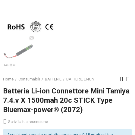
Home
Consumabili
BATTERIE
BATTERIE LI-ION
Batteria Li-ion Connettore Mini Tamiya
7.4.v X 1500mah 20c STICK Type
Bluemax-power® (2072)
Scrivi la tua recensione
Acquistando questo prodotto aggiungerai
0.18 punti
sul tuo